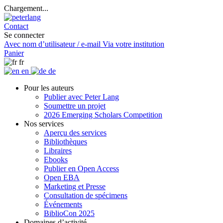
Chargement...
Contact
Se connecter
Avec nom d’utilisateur / e-mail
Via votre institution
Panier
fr
en
de
Pour les auteurs
Publier avec Peter Lang
Soumettre un projet
2026 Emerging Scholars Competition
Nos services
Aperçu des services
Bibliothèques
Libraires
Ebooks
Publier en Open Access
Open EBA
Marketing et Presse
Consultation de spécimens
Événements
BiblioCon 2025
Domaines d’activité