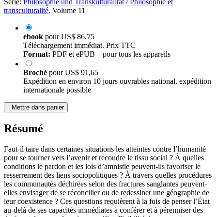
Série:
Philosophie und Transkulturalität / Philosophie et
transculturalité
, Volume 11
ebook
pour
US$ 86,75
Téléchargement immédiat. Prix TTC
Format:
PDF et ePUB – pour tous les appareils
Broché
pour
US$ 91,65
Expédition en environ 10 jours ouvrables national, expédition
internationale possible
Mettre dans panier
Résumé
Faut-il taire dans certaines situations les atteintes contre l’humanité
pour se tourner vers l’avenir et recoudre le tissu social ? À quelles
conditions le pardon et les lois d’amnistie peuvent-ils favoriser le
resserrement des liens sociopolitiques ? À travers quelles procédures
les communautés déchirées selon des fractures sanglantes peuvent-
elles envisager de se réconcilier ou de redessiner une géographie de
leur coexistence ? Ces questions requièrent à la fois de penser l’État
au-delà de ses capacités immédiates à conférer et à pérenniser des