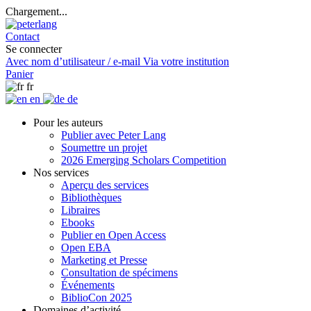
Chargement...
Contact
Se connecter
Avec nom d’utilisateur / e-mail
Via votre institution
Panier
fr
en
de
Pour les auteurs
Publier avec Peter Lang
Soumettre un projet
2026 Emerging Scholars Competition
Nos services
Aperçu des services
Bibliothèques
Libraires
Ebooks
Publier en Open Access
Open EBA
Marketing et Presse
Consultation de spécimens
Événements
BiblioCon 2025
Domaines d’activité