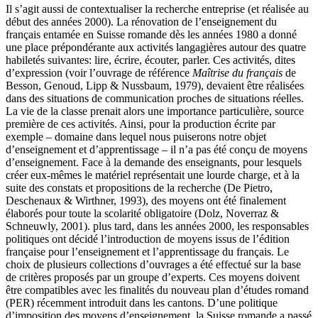
Il s’agit aussi de contextualiser la recherche entreprise (et réalisée au
début des années 2000). La rénovation de l’enseignement du
français entamée en Suisse romande dès les années 1980 a donné
une place prépondérante aux activités langagières autour des quatre
habiletés suivantes: lire, écrire, écouter, parler. Ces activités, dites
d’expression (voir l’ouvrage de référence
Maîtrise du français
de
Besson, Genoud, Lipp & Nussbaum, 1979), devaient être réalisées
dans des situations de communication proches de situations réelles.
La vie de la classe prenait alors une importance particulière, source
première de ces activités. Ainsi, pour la production écrite par
exemple – domaine dans lequel nous puiserons notre objet
d’enseignement et d’apprentissage – il n’a pas été conçu de moyens
d’enseignement. Face à la demande des enseignants, pour lesquels
créer eux-mêmes le matériel représentait une lourde charge, et à la
suite des constats et propositions de la recherche (De Pietro,
Deschenaux & Wirthner, 1993), des moyens ont été finalement
élaborés pour toute la scolarité obligatoire (Dolz, Noverraz &
Schneuwly, 2001). plus tard, dans les années 2000, les responsables
politiques ont décidé l’introduction de moyens issus de l’édition
française pour l’enseignement et l’apprentissage du français. Le
choix de plusieurs collections d’ouvrages a été effectué sur la base
de critères proposés par un groupe d’experts. Ces moyens doivent
être compatibles avec les finalités du nouveau plan d’études romand
(PER) récemment introduit dans les cantons. D’une politique
d’imposition des moyens d’enseignement, la Suisse romande a passé