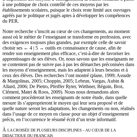
à une politique de choix contrôlé de ces moyens par les
établissements scolaires, puisque le choix reste limité aux ouvrages
agréés par le politique et jugés aptes à développer les compétences
du PER.
Notre recherche s’inscrit au cœur de ces changements, au moment
aussi où le métier de l’enseignant se transforme en profession, avec
des exigences toujours plus grandes, par exemple celle de savoir
choisir ses
← 4 |
5 → outils en connaissance de cause, afin de
rendre son enseignement plus efficace, c’est-à-dire de favoriser les
apprentissages de ses élèves. Or, nous savons que les enseignants ne
se contentent pas de suivre pas à pas les démarches préconisées dans
les moyens d’enseignement, mais les adaptent à leurs besoins et à
ceux des élèves. Des recherches l’ont montré (plane, 1999; Assude
& Margolinas, 2005; Choppin, 2005; Lebrun, Vargas, Aubin &
Allard, 2006; De Pietro, Pfeiffer Ryter, Wirthner, Béguin, Broi,
Clément, Matei & Roos, 2009). Nous nous demandons alors
comment procèderont les enseignants de notre étude, dans quelle
mesure ils s’approprieront le moyen qui leur sera proposé et de
quelle nature seront les adaptations, les changements ou non, réalisés
dans l’usage de ce moyen en classe pour un objet d’enseignement
précis, en l’occurrence le résumé écrit d’un texte informatif.
À
LA CROISÉE DE PLUSIEURS DISCIPLINES – AU CŒUR DE LA
DIDACTIQUE DU FRANÇAIS