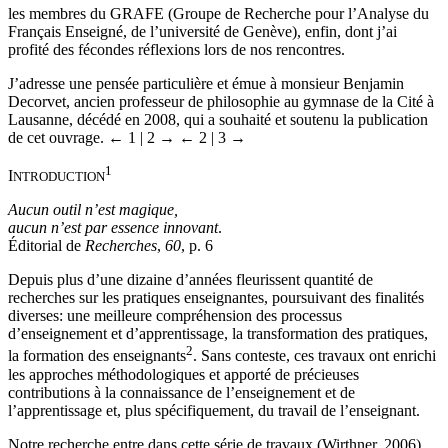
les membres du GRAFE (Groupe de Recherche pour l’Analyse du
Français Enseigné, de l’université de Genève), enfin, dont j’ai
profité des fécondes réflexions lors de nos rencontres.
J’adresse une pensée particulière et émue à monsieur Benjamin
Decorvet, ancien professeur de philosophie au gymnase de la Cité à
Lausanne, décédé en 2008, qui a souhaité et soutenu la publication
de cet ouvrage.
← 1 |
2 →
← 2 | 3 →
1
I
NTRODUCTION
Aucun outil n’est magique,
aucun n’est par essence innovant
.
Éditorial de
Recherches
,
60
, p. 6
Depuis plus d’une dizaine d’années fleurissent quantité de
recherches sur les pratiques enseignantes, poursuivant des finalités
diverses: une meilleure compréhension des processus
d’enseignement et d’apprentissage, la transformation des pratiques,
2
la formation des enseignants
. Sans conteste, ces travaux ont enrichi
les approches méthodologiques et apporté de précieuses
contributions à la connaissance de l’enseignement et de
l’apprentissage et, plus spécifiquement, du travail de l’enseignant.
Notre recherche entre dans cette série de travaux (Wirthner, 2006).