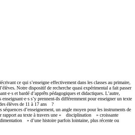
écrivant ce qui s’enseigne effectivement dans les classes au primaire,
’élèves. Notre dispositif de recherche quasi expérimental a fait passer
ant·e·s et bardé d’apprêts pédagogiques et didactiques. L’autre,
s enseignant·e·s s’y prennent-ils différemment pour enseigner un texte
 des élèves de 11 à 17 ans ?
 les séquences d’enseignement, un angle moyen pour les instruments de
ur rapport au texte à travers une « disciplination » croissante
édimentation » d’une histoire parfois lointaine, plus récente ou