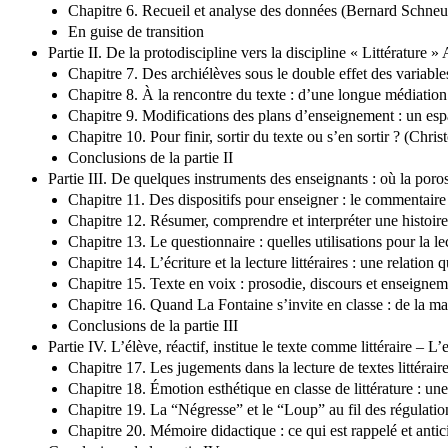
Chapitre 6. Recueil et analyse des données (Bernard Schne
En guise de transition
Partie II. De la protodiscipline vers la discipline « Littérature
Chapitre 7. Des archiélèves sous le double effet des varia
Chapitre 8. À la rencontre du texte : d’une longue médiati
Chapitre 9. Modifications des plans d’enseignement : un esp
Chapitre 10. Pour finir, sortir du texte ou s’en sortir ? (Chr
Conclusions de la partie II
Partie III. De quelques instruments des enseignants : où la poros
Chapitre 11. Des dispositifs pour enseigner : le commentair
Chapitre 12. Résumer, comprendre et interpréter une histoi
Chapitre 13. Le questionnaire : quelles utilisations pour la le
Chapitre 14. L’écriture et la lecture littéraires : une relati
Chapitre 15. Texte en voix : prosodie, discours et enseignem
Chapitre 16. Quand La Fontaine s’invite en classe : de la ma
Conclusions de la partie III
Partie IV. L’élève, réactif, institue le texte comme littéraire – 
Chapitre 17. Les jugements dans la lecture de textes littérai
Chapitre 18. Émotion esthétique en classe de littérature : une
Chapitre 19. La “Négresse” et le “Loup” au fil des régulatio
Chapitre 20. Mémoire didactique : ce qui est rappelé et ant