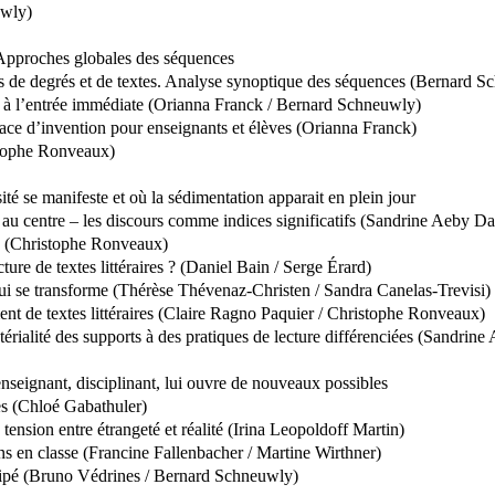
uwly)
 » Approches globales des séquences
bles de degrés et de textes. Analyse synoptique des séquences (Bernard
on à l’entrée immédiate (Orianna Franck / Bernard Schneuwly)
ace d’invention pour enseignants et élèves (Orianna Franck)
istophe Ronveaux)
ité se manifeste et où la sédimentation apparait en plein jour
e au centre – les discours comme indices significatifs (Sandrine Aeby 
re (Christophe Ronveaux)
cture de textes littéraires ? (Daniel Bain / Serge Érard)
on qui se transforme (Thérèse Thévenaz-Christen / Sandra Canelas-Trevisi)
ent de textes littéraires (Claire Ragno Paquier / Christophe Ronveaux)
térialité des supports à des pratiques de lecture différenciées (Sandrin
L’enseignant, disciplinant, lui ouvre de nouveaux possibles
res (Chloé Gabathuler)
 tension entre étrangeté et réalité (Irina Leopoldoff Martin)
ns en classe (Francine Fallenbacher / Martine Wirthner)
icipé (Bruno Védrines / Bernard Schneuwly)