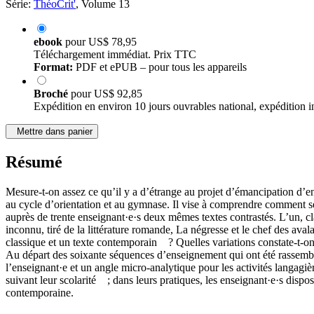
Série:
ThéoCrit'
, Volume 13
ebook
pour
US$ 78,95
Téléchargement immédiat. Prix TTC
Format:
PDF et ePUB – pour tous les appareils
Broché
pour
US$ 92,85
Expédition en environ 10 jours ouvrables national, expédition i
Mettre dans panier
Résumé
Mesure-t-on assez ce qu’il y a d’étrange au projet d’émancipation d’en
au cycle d’orientation et au gymnase. Il vise à comprendre comment se 
auprès de trente enseignant·e·s deux mêmes textes contrastés. L’un, cl
inconnu, tiré de la littérature romande, La négresse et le chef des av
classique et un texte contemporain ? Quelles variations constate-t-o
Au départ des soixante séquences d’enseignement qui ont été rassembl
l’enseignant·e et un angle micro-analytique pour les activités langag
suivant leur scolarité ; dans leurs pratiques, les enseignant·e·s disp
contemporaine.