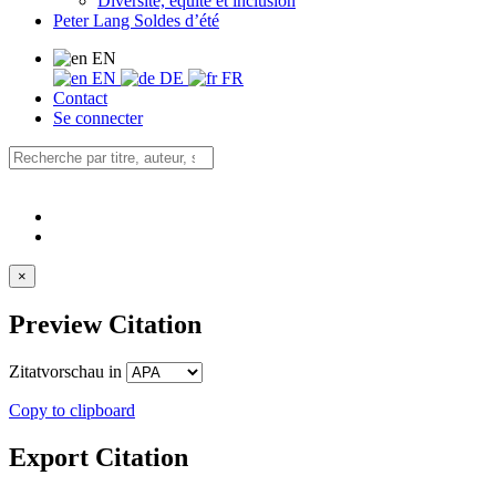
Diversité, équité et inclusion
Peter Lang Soldes d’été
EN
EN
DE
FR
Contact
Se connecter
×
Preview Citation
Zitatvorschau in
Copy to clipboard
Export Citation