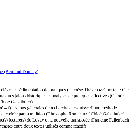
que (Bertrand Daunay)
s élèves et sédimentation de pratiques (Thérèse Thévenaz-Christen / 
quelques jalons historiques et analyses de pratiques effectives (Chloé G
/ Chloé Gabathuler)
iné – Questions générales de recherche et esquisse d’une méthode
me encadrée par la tradition (Christophe Ronveaux / Chloé Gabathuler)
que(s) lecture(s) de Lovay et la nouvelle transposée (Francine Fallenba
trastes entre deux textes utilisés comme réactifs