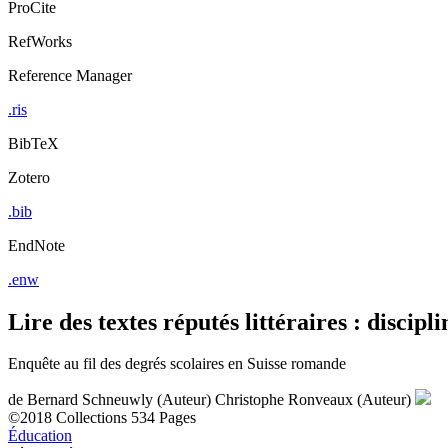
ProCite
RefWorks
Reference Manager
.ris
BibTeX
Zotero
.bib
EndNote
.enw
Lire des textes réputés littéraires : discipl
Enquête au fil des degrés scolaires en Suisse romande
de
Bernard Schneuwly (Auteur)
Christophe Ronveaux (Auteur)
©2018
Collections
534 Pages
Éducation