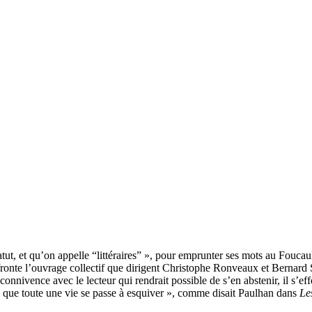
t, et qu’on appelle “littéraires” », pour emprunter ses mots au Foucau
ronte l’ouvrage collectif que dirigent Christophe Ronveaux et Bernard Sc
ne connivence avec le lecteur qui rendrait possible de s’en abstenir, il s’
ais que toute une vie se passe à esquiver », comme disait Paulhan dans
Le