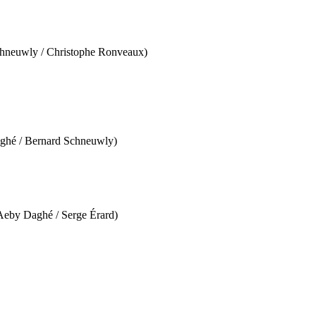
 Schneuwly / Christophe Ronveaux)
Daghé / Bernard Schneuwly)
e Aeby Daghé / Serge Érard)