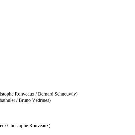
Christophe Ronveaux / Bernard Schneuwly)
abathuler / Bruno Védrines)
cher / Christophe Ronveaux)