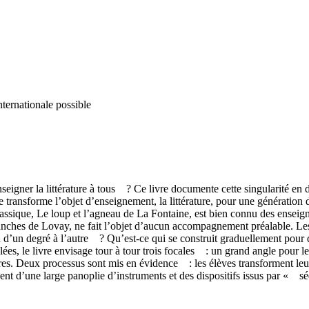
nternationale possible
seigner la littérature à tous ? Ce livre documente cette singularité en d
transforme l’objet d’enseignement, la littérature, pour une génération d
assique, Le loup et l’agneau de La Fontaine, est bien connu des enseign
alanches de Lovay, ne fait l’objet d’aucun accompagnement préalable. Le
n d’un degré à l’autre ? Qu’est-ce qui se construit graduellement pour
ées, le livre envisage tour à tour trois focales : un grand angle pour
ières. Deux processus sont mis en évidence : les élèves transforment le
osent d’une large panoplie d’instruments et des dispositifs issus par « s