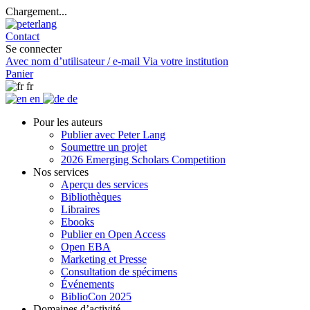
Chargement...
Contact
Se connecter
Avec nom d’utilisateur / e-mail
Via votre institution
Panier
fr
en
de
Pour les auteurs
Publier avec Peter Lang
Soumettre un projet
2026 Emerging Scholars Competition
Nos services
Aperçu des services
Bibliothèques
Libraires
Ebooks
Publier en Open Access
Open EBA
Marketing et Presse
Consultation de spécimens
Événements
BiblioCon 2025
Domaines d’activité