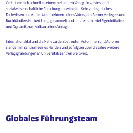
GmbH, die sich schnell zu einem bekannten Verlag für geistes- und
sozialwissenschaftliche Forschung entwickelte. Sein verlegerisches
Fachwissen hatte er im Unternehmen seines Vaters, des Berner Verlegers und
Buchhändlers Herbert Lang, gesammelt und nutzte es mit viel Eigeninitiative
und Dynamik zum Aufbau seines Verlags.
Internationalität und die Nähe zu den betreuten Autorinnen und Autoren
standen im Zentrum seines Handels und so folgten über die Jahre weitere
Verlagsgründungen an Universitätszentren weltweit.
Globales Führungsteam