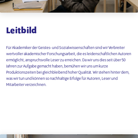
Leitbild
Für Akademiker der Geistes- und Sozialwissenschaften sind wir Verbreiter
wertvoller akademischer Forschungsarbeit, die es leidenschaftlichen Autoren
ermöglicht, anspruchsvolle Leser zu erreichen. Da wir uns dies seit über 50
Jahren zur Aufgabe gemacht haben, bemühen wir uns um kurze
Produktionszeiten bei gleichbleibend hoher Qualität. Wir stehen hinter dem,
was wir tun und können so nachhaltige Erfolge für Autoren, Leser und
Mitarbeiter verzeichnen.