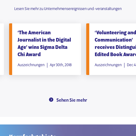
Lesen Sie mehr zu Unternehmensereignissen und -veranstaltungen
‘The American
‘Volunteering an
Journalist in the Digital
Communication’
Age’ wins Sigma Delta
receives Distingu
Chi Award
Edited Book Awar
Auszeichnungen
Apr 30th, 2018
Auszeichnungen
Dec 4
Sehen Sie mehr