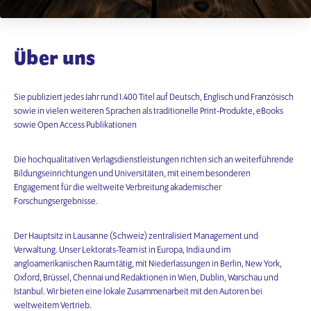
Über uns
Sie publiziert jedes Jahr rund 1.400 Titel auf Deutsch, Englisch und Französisch
sowie in vielen weiteren Sprachen als traditionelle Print-Produkte, eBooks
sowie Open Access Publikationen
Die hochqualitativen Verlagsdienstleistungen richten sich an weiterführende
Bildungseinrichtungen und Universitäten, mit einem besonderen
Engagement für die weltweite Verbreitung akademischer
Forschungsergebnisse.
Der Hauptsitz in Lausanne (Schweiz) zentralisiert Management und
Verwaltung. Unser Lektorats-Team ist in Europa, India und im
angloamerikanischen Raum tätig, mit Niederlassungen in Berlin, New York,
Oxford, Brüssel, Chennai und Redaktionen in Wien, Dublin, Warschau und
Istanbul. Wir bieten eine lokale Zusammenarbeit mit den Autoren bei
weltweitem Vertrieb.