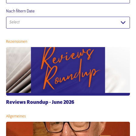
Nach filtern Date
Select
Rezensionen
Reviews Roundup - June 2026
Allgemeines