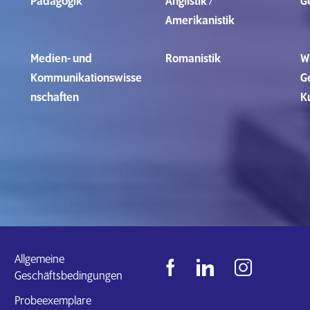
Pädagogik
Anglistik /
G
Amerikanistik
Medien- und
Romanistik
W
Kommunikationswisse
Ge
nschaften
K
Allgemeine
Geschäftsbedingungen
Probeexemplare