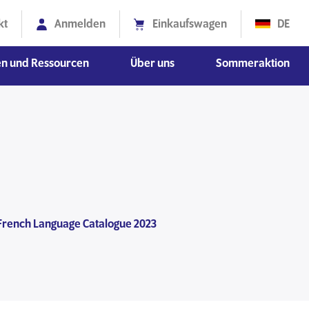
kt
Anmelden
Einkaufswagen
DE
en und Ressourcen
Über uns
Sommeraktion
ionswissenschaften
schaften
Diversität, Gleichberechtigung und Inklusion
French Language Catalogue 2023