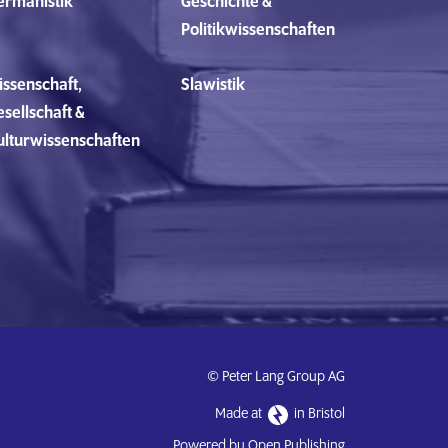
ermanistik
Geschichte &
Politikwissenschaften
issenschaft,
Slawistik
sellschaft &
ulturwissenschaften
© Peter Lang Group AG
Made at
in Bristol
Powered by Open Publishing