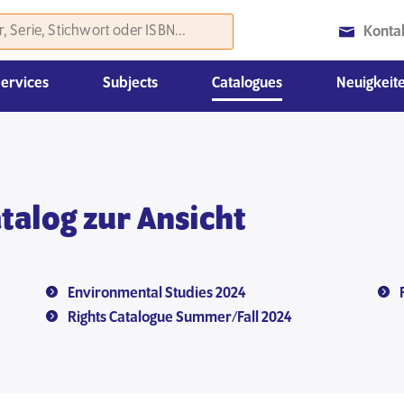
Konta
Services
Subjects
Catalogues
Neuigkeit
Geschichte & Politikwissenschaften
Rechtswissenschaften, Volks- & Betriebswirtschaftslehre
Monatliche Neuerscheinungskataloge
Weiteres Marketing Material
Medien- und Kommunikat
Wissenschaft, Gesellschaft & Kulturwissen
talog zur Ansicht
Environmental Studies 2024
Rights Catalogue Summer/Fall 2024