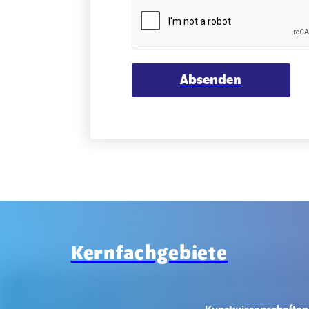
Absenden
Kernfachgebiete