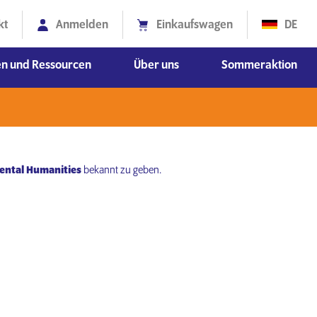
kt
Anmelden
Einkaufswagen
DE
en und Ressourcen
Über uns
Sommeraktion
ionswissenschaften
schaften
Diversität, Gleichberechtigung und Inklusion
ntal Humanities
bekannt zu geben.