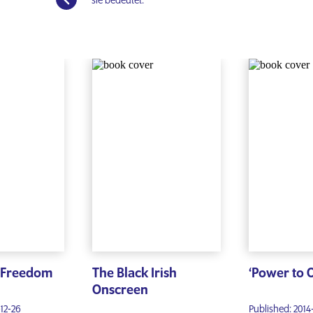
sie bedeutet.
r Freedom
The Black Irish
‘Power to 
Onscreen
-12-26
Published: 2014