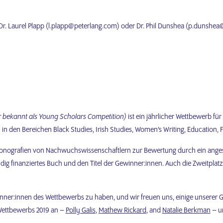
Dr. Laurel Plapp (l.plapp@peterlang.com) oder Dr. Phil Dunshea (p.dunshea
r bekannt als Young Scholars Competition)
ist ein jährlicher Wettbewerb f
em in den Bereichen Black Studies, Irish Studies, Women’s Writing, Education, 
nografien von Nachwuchswissenschaftlern zur Bewertung durch ein angese
ndig finanziertes Buch und den Titel der Gewinner:innen. Auch die Zweitplat
winner:innen des Wettbewerbs zu haben, und wir freuen uns, einige unserer 
Wettbewerbs 2019 an –
Polly Galis
,
Mathew Rickard
, and
Natalie Berkman
– un