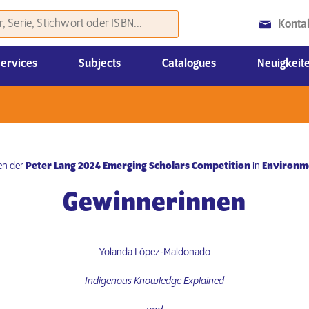
Konta
Services
Subjects
Catalogues
Neuigkeit
Geschichte & Politikwissenschaften
Rechtswissenschaften, Volks- & Betriebswirtschaftslehre
Monatliche Neuerscheinungskataloge
Weiteres Marketing Material
Medien- und Kommunikat
Wissenschaft, Gesellschaft & Kulturwissen
nen der
Peter Lang 2024 Emerging Scholars Competition
in
Environme
Gewinnerinnen
Yolanda López-Maldonado
Indigenous Knowledge Explained