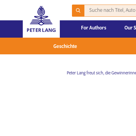
For Authors
Our 
Publizieren mit Peter Lang – Akademische Veröffentlichungen
2026 Emerging Scholars Competition
Geschichte
Peter Lang freut sich, die Gewinnerin