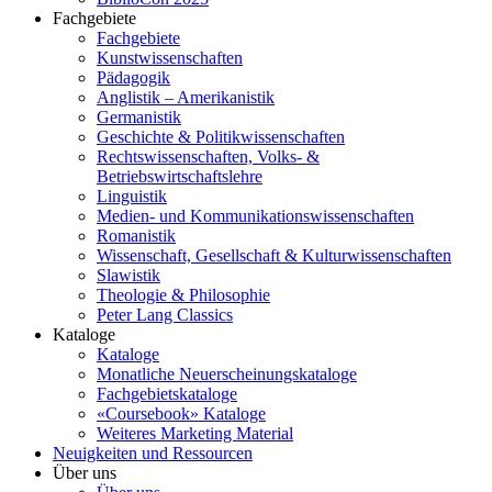
Fachgebiete
Fachgebiete
Kunstwissenschaften
Pädagogik
Anglistik – Amerikanistik
Germanistik
Geschichte & Politikwissenschaften
Rechtswissenschaften, Volks- &
Betriebswirtschaftslehre
Linguistik
Medien- und Kommunikationswissenschaften
Romanistik
Wissenschaft, Gesellschaft & Kulturwissenschaften
Slawistik
Theologie & Philosophie
Peter Lang Classics
Kataloge
Kataloge
Monatliche Neuerscheinungskataloge
Fachgebietskataloge
«Coursebook» Kataloge
Weiteres Marketing Material
Neuigkeiten und Ressourcen
Über uns