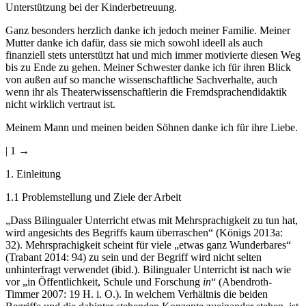
Unterstützung bei der Kinderbetreuung.
Ganz besonders herzlich danke ich jedoch meiner Familie. Meiner
Mutter danke ich dafür, dass sie mich sowohl ideell als auch
finanziell stets unterstützt hat und mich immer motivierte diesen Weg
bis zu Ende zu gehen. Meiner Schwester danke ich für ihren Blick
von außen auf so manche wissenschaftliche Sachverhalte, auch
wenn ihr als Theaterwissenschaftlerin die Fremdsprachendidaktik
nicht wirklich vertraut ist.
Meinem Mann und meinen beiden Söhnen danke ich für ihre Liebe.
| 1 →
1.
Einleitung
1.1
Problemstellung und Ziele der Arbeit
„Dass Bilingualer Unterricht etwas mit Mehrsprachigkeit zu tun hat,
wird angesichts des Begriffs kaum überraschen“ (Königs 2013a:
32). Mehrsprachigkeit scheint für viele „etwas ganz Wunderbares“
(Trabant 2014: 94) zu sein und der Begriff wird nicht selten
unhinterfragt verwendet (ibid.). Bilingualer Unterricht ist nach wie
vor „in Öffentlichkeit, Schule und Forschung
in
“ (Abendroth-
Timmer 2007: 19 H. i. O.). In welchem Verhältnis die beiden