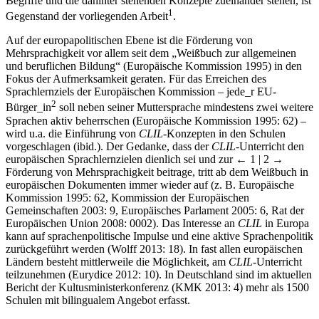
Begriffe und die dahinter stehenden Konzepte zueinander stehen, ist
1
Gegenstand der vorliegenden Arbeit
.
Auf der europapolitischen Ebene ist die Förderung von
Mehrsprachigkeit vor allem seit dem „Weißbuch zur allgemeinen
und beruflichen Bildung“ (Europäische Kommission 1995) in den
Fokus der Aufmerksamkeit geraten. Für das Erreichen des
Sprachlernziels der Europäischen Kommission – jede_r EU-
2
Bürger_in
soll neben seiner Muttersprache mindestens zwei weitere
Sprachen aktiv beherrschen (Europäische Kommission 1995: 62) –
wird u.a. die Einführung von
CLIL
-Konzepten in den Schulen
vorgeschlagen (ibid.). Der Gedanke, dass der
CLIL-
Unterricht den
europäischen Sprachlernzielen dienlich sei und zur
← 1 | 2 →
Förderung von Mehrsprachigkeit beitrage, tritt ab dem Weißbuch in
europäischen Dokumenten immer wieder auf (z. B. Europäische
Kommission 1995: 62, Kommission der Europäischen
Gemeinschaften 2003: 9, Europäisches Parlament 2005: 6, Rat der
Europäischen Union 2008: 0002). Das Interesse an
CLIL
in Europa
kann auf sprachenpolitische Impulse und eine aktive Sprachenpolitik
zurückgeführt werden (Wolff 2013: 18). In fast allen europäischen
Ländern besteht mittlerweile die Möglichkeit, am
CLIL
-Unterricht
teilzunehmen (Eurydice 2012: 10). In Deutschland sind im aktuellen
Bericht der Kultusministerkonferenz (KMK 2013: 4) mehr als 1500
Schulen mit bilingualem Angebot erfasst.