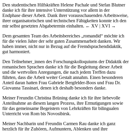
Den studentischen Hilfskräften Helene Pachale und Stefan Blutner
danke ich für ihre intensive Unterstützung vor allem in der
Endphase dieser Arbeit. Dank ihrer vorausschauenden Arbeitsweise,
ihrer organisatorischen und technischen Fähigkeiten konnte ich den
mir selbst gesetzten Abgabetermin einhalten.
← XV | XVI →
Dem gesamten Team des Arbeitsbereiches „romandid“ möchte ich
für die vielen Jahre der sehr guten Zusammenarbeit danken. Wir
haben immer, nicht nur in Bezug auf die Fremdsprachendidaktik,
gut harmoniert.
Den Teilnehmer_innen des Forschungskolloquiums der Didaktik der
romanischen Sprachen danke ich für die Begleitung dieser Arbeit
und die wertvollen Anregungen, die nach jedem Treffen dazu
führten, dass die Arbeit weiter Gestalt annahm. Einen besonderen
Anteil daran hatten Frau Gabriele Bergfelder-Boos und Frau Dr.
Giovanna Tassinari, denen ich deshalb besonders danke.
Meiner Freundin Christina Brüning danke ich für ihre liebevolle
Anteilnahme an diesem langen Prozess, ihre Ermutigungen sowie
für das gemeinsame Begeistern von Lehrkräften für bilingualen
Unterricht von Rom bis Novosibirsk.
Meiner Nachbarin und Freundin Carmen Rau danke ich ganz
herzlich für ihr Zuhören, Aufmuntern, Ablenken und ihre