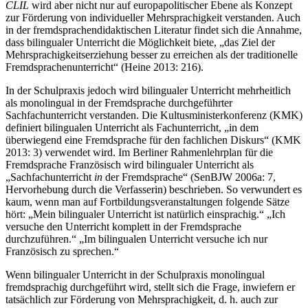
CLIL
wird aber nicht nur auf europapolitischer Ebene als Konzept
zur Förderung von individueller Mehrsprachigkeit verstanden. Auch
in der fremdsprachendidaktischen Literatur findet sich die Annahme,
dass bilingualer Unterricht die Möglichkeit biete, „das Ziel der
Mehrsprachigkeitserziehung besser zu erreichen als der traditionelle
Fremdsprachenunterricht“ (Heine 2013: 216).
In der Schulpraxis jedoch wird bilingualer Unterricht mehrheitlich
als monolingual in der Fremdsprache durchgeführter
Sachfachunterricht verstanden. Die Kultusministerkonferenz (KMK)
definiert bilingualen Unterricht als Fachunterricht, „in dem
überwiegend eine Fremdsprache für den fachlichen Diskurs“ (KMK
2013: 3) verwendet wird. Im Berliner Rahmenlehrplan für die
Fremdsprache Französisch wird bilingualer Unterricht als
„Sachfachunterricht
in
der Fremdsprache“ (SenBJW 2006a: 7,
Hervorhebung durch die Verfasserin) beschrieben. So verwundert es
kaum, wenn man auf Fortbildungsveranstaltungen folgende Sätze
hört: „Mein bilingualer Unterricht ist
natürlich
einsprachig.“ „Ich
versuche den Unterricht
komplett
in der Fremdsprache
durchzuführen.“ „Im bilingualen Unterricht versuche ich
nur
Französisch zu sprechen.“
Wenn bilingualer Unterricht in der Schulpraxis monolingual
fremdsprachig durchgeführt wird, stellt sich die Frage, inwiefern er
tatsächlich zur Förderung von Mehrsprachigkeit, d. h. auch zur