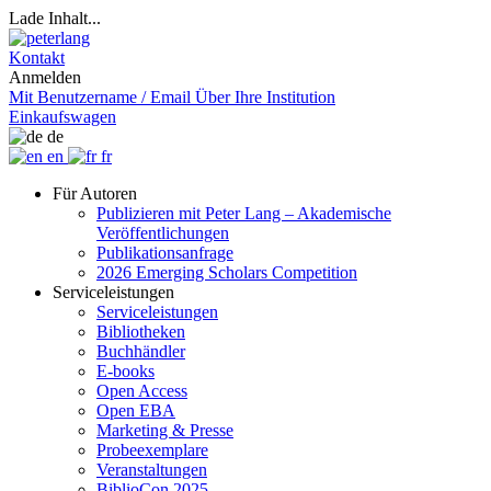
Lade Inhalt...
Kontakt
Anmelden
Mit Benutzername / Email
Über Ihre Institution
Einkaufswagen
de
en
fr
Für Autoren
Publizieren mit Peter Lang – Akademische
Veröffentlichungen
Publikationsanfrage
2026 Emerging Scholars Competition
Serviceleistungen
Serviceleistungen
Bibliotheken
Buchhändler
E-books
Open Access
Open EBA
Marketing & Presse
Probeexemplare
Veranstaltungen
BiblioCon 2025