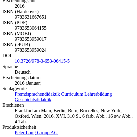
Erscheinungsjahr
2016
ISBN (Hardcover)
9783631667651
ISBN (PDF)
9783653064155
ISBN (MOBI)
9783653959017
ISBN (ePUB)
9783653959024
DOI
10.3726/978-3-653-06415-5
Sprache
Deutsch
Erscheinungsdatum
2016 (Januar)
Schlagworte
Fremdsprachendidaktik
Curriculum
Lehrerbildung
Geschichtsdidaktik
Erschienen
Frankfurt am Main, Berlin, Bern, Bruxelles, New York,
Oxford, Wien, 2016. XVI, 310 S., 6 farb. Abb., 16 s/w Abb.,
4 Tab.
Produktsicherheit
Peter Lang Group AG