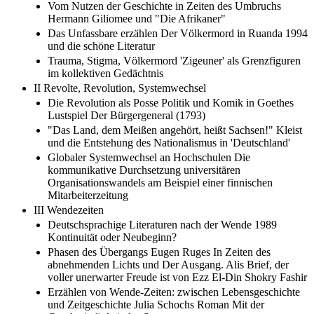
Vom Nutzen der Geschichte in Zeiten des Umbruchs
Hermann Giliomee und "Die Afrikaner"
Das Unfassbare erzählen Der Völkermord in Ruanda 1994
und die schöne Literatur
Trauma, Stigma, Völkermord 'Zigeuner' als Grenzfiguren
im kollektiven Gedächtnis
II Revolte, Revolution, Systemwechsel
Die Revolution als Posse Politik und Komik in Goethes
Lustspiel Der Bürgergeneral (1793)
"Das Land, dem Meißen angehört, heißt Sachsen!" Kleist
und die Entstehung des Nationalismus in 'Deutschland'
Globaler Systemwechsel an Hochschulen Die
kommunikative Durchsetzung universitären
Organisationswandels am Beispiel einer finnischen
Mitarbeiterzeitung
III Wendezeiten
Deutschsprachige Literaturen nach der Wende 1989
Kontinuität oder Neubeginn?
Phasen des Übergangs Eugen Ruges In Zeiten des
abnehmenden Lichts und Der Ausgang. Alis Brief, der
voller unerwarter Freude ist von Ezz El-Din Shokry Fashir
Erzählen von Wende-Zeiten: zwischen Lebensgeschichte
und Zeitgeschichte Julia Schochs Roman Mit der