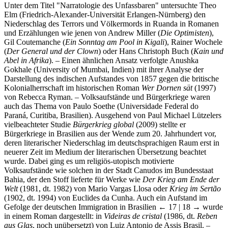
Unter dem Titel "Narratologie des Unfassbaren" untersuchte Theo
Elm (Friedrich-Alexander-Universität Erlangen-Nürnberg) den
Niederschlag des Terrors und Völkermords in Ruanda in Romanen
und Erzählungen wie jenen von Andrew Miller (
Die Optimisten
),
Gil Coutemanche (
Ein Sonntag am Pool in Kigali
), Rainer Wochele
(
Der General und der Clown
) oder Hans Christoph Buch (
Kain und
Abel in Afrika
). – Einen ähnlichen Ansatz verfolgte Anushka
Gokhale (University of Mumbai, Indien) mit ihrer Analyse der
Darstellung des indischen Aufstandes von 1857 gegen die britische
Kolonialherrschaft im historischen Roman
Wer Dornen sät
(1997)
von Rebecca Ryman. – Volksaufstände und Bürgerkriege waren
auch das Thema von Paulo Soethe (Universidade Federal do
Paraná, Curitiba, Brasilien). Ausgehend von Paul Michael Lützelers
vielbeachteter Studie
Bürgerkrieg global
(2009) stellte er
Bürgerkriege in Brasilien aus der Wende zum 20. Jahrhundert vor,
deren literarischer Niederschlag im deutschsprachigen Raum erst in
neuerer Zeit im Medium der literarischen Übersetzung beachtet
wurde. Dabei ging es um religiös-utopisch motivierte
Volksaufstände wie solchen in der Stadt Canudos im Bundesstaat
Bahia, der den Stoff lieferte für Werke wie
Der Krieg am Ende der
Welt
(1981, dt. 1982) von Mario Vargas Llosa oder
Krieg im Sertão
(1902, dt. 1994) von Euclides da Cunha. Auch ein Aufstand im
Gefolge der deutschen Immigration in Brasilien
← 17 | 18 →
wurde
in einem Roman dargestellt: in
Videiras de cristal
(1986, dt.
Reben
aus Glas
, noch unübersetzt) von Luiz Antonio de Assis Brasil. –