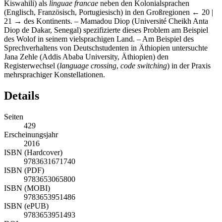
Kiswahili) als
linguae francae
neben den Kolonialsprachen
(Englisch, Französisch, Portugiesisch) in den Großregionen
← 20 |
21 →
des Kontinents. – Mamadou Diop (Université Cheikh Anta
Diop de Dakar, Senegal) spezifizierte dieses Problem am Beispiel
des Wolof in seinem vielsprachigen Land. – Am Beispiel des
Sprechverhaltens von Deutschstudenten in Äthiopien untersuchte
Jana Zehle (Addis Ababa University, Äthiopien) den
Registerwechsel (
language crossing
,
code switching
) in der Praxis
mehrsprachiger Konstellationen.
Details
Seiten
429
Erscheinungsjahr
2016
ISBN (Hardcover)
9783631671740
ISBN (PDF)
9783653065800
ISBN (MOBI)
9783653951486
ISBN (ePUB)
9783653951493