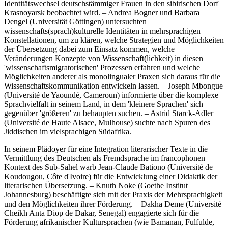
Identitätswechsel deutschstämmiger Frauen in den sibirischen Dorf
Krasnoyarsk beobachtet wird. – Andrea Bogner und Barbara
Dengel (Universität Göttingen) untersuchten
wissenschafts(sprach)kulturelle Identitäten in mehrsprachigen
Konstellationen, um zu klären, welche Strategien und Möglichkeiten
der Übersetzung dabei zum Einsatz kommen, welche
Veränderungen Konzepte von Wissenschaft(lichkeit) in diesen
'wissenschaftsmigratorischen' Prozessen erfahren und welche
Möglichkeiten anderer als monolingualer Praxen sich daraus für die
Wissenschaftskommunikation entwickeln lassen. – Joseph Mbongue
(Université de Yaoundé, Cameroun) informierte über die komplexe
Sprachvielfalt in seinem Land, in dem 'kleinere Sprachen' sich
gegenüber 'größeren' zu behaupten suchen. – Astrid Starck-Adler
(Université de Haute Alsace, Mulhouse) suchte nach Spuren des
Jiddischen im vielsprachigen Südafrika.
In seinem Plädoyer für eine Integration literarischer Texte in die
Vermittlung des Deutschen als Fremdsprache im francophonen
Kontext des Sub-Sahel warb Jean-Claude Bationo (Université de
Koudougou, Côte d'Ivoire) für die Entwicklung einer Didaktik der
literarischen Übersetzung. – Knuth Noke (Goethe Institut
Johannesburg) beschäftigte sich mit der Praxis der Mehrsprachigkeit
und den Möglichkeiten ihrer Förderung. – Dakha Deme (Université
Cheikh Anta Diop de Dakar, Senegal) engagierte sich für die
Förderung afrikanischer Kultursprachen (wie Bamanan, Fulfulde,