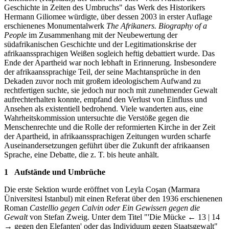
Geschichte in Zeiten des Umbruchs" das Werk des Historikers
Hermann Giliomee würdigte, über dessen 2003 in erster Auflage
erschienenes Monumentalwerk
The Afrikaners. Biography of a
People
im Zusammenhang mit der Neubewertung der
südafrikanischen Geschichte und der Legitimationskrise der
afrikaanssprachigen Weißen sogleich heftig debattiert wurde. Das
Ende der Apartheid war noch lebhaft in Erinnerung. Insbesondere
der afrikaanssprachige Teil, der seine Machtansprüche in den
Dekaden zuvor noch mit großem ideologischem Aufwand zu
rechtfertigen suchte, sie jedoch nur noch mit zunehmender Gewalt
aufrechterhalten konnte, empfand den Verlust von Einfluss und
Ansehen als existentiell bedrohend. Viele wanderten aus, eine
Wahrheitskommission untersuchte die Verstöße gegen die
Menschenrechte und die Rolle der reformierten Kirche in der Zeit
der Apartheid, in afrikaanssprachigen Zeitungen wurden scharfe
Auseinandersetzungen geführt über die Zukunft der afrikaansen
Sprache, eine Debatte, die z. T. bis heute anhält.
1
Aufstände und Umbrüche
Die erste Sektion wurde eröffnet von Leyla Coşan (Marmara
Üniversitesi Istanbul) mit einen Referat über den 1936 erschienenen
Roman
Castellio gegen Calvin oder Ein Gewissen gegen die
Gewalt
von Stefan Zweig. Unter dem Titel "'Die Mücke
← 13 | 14
→
gegen den Elefanten' oder das Individuum gegen Staatsgewalt"