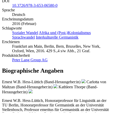
DOI
10.3726/978-3-653-06580-0
Sprache
Deutsch
Erscheinungsdatum
2016 (Februar)
Schlagworte
Sozialer Wandel
Afrika und (Post-)Kolonialismus
Sprachwandel
Interkulturelle Germanistik
Erschienen
Frankfurt am Main, Berlin, Bern, Bruxelles, New York,
Oxford, Wien, 2016. 429 S.,4 s/w Abb., 21 Graf.
Produktsicherheit
Peter Lang Group AG
Biographische Angaben
Ernest W.B. Hess-Lüttich (Band-Herausgeber:in)
Carlotta von
Maltzan (Band-Herausgeber:in)
Kathleen Thorpe (Band-
Herausgeber:in)
Ernest W.B. Hess-Lüttich, Honorarprofessor für Linguistik an der
TU Berlin, Honorarprofessor für Germanistik an der Universität
Stellenbosch, Professor emeritus für Germanistik an der Universität