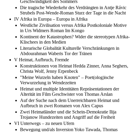
Geschwindigkeit des Sommers
Die tragische Wiederkehr des Verdrängten in Antje Rávic
Strubels Post-Wende-Roman Sturz der Tage in die Nacht
IV Afrika in Europa – Europa in Afrika
Westliche Zivilisation versus Afrika Postkoloniale Motive
in Urs Widmers Roman Im Kongo
Kontinent der Katastrophen? Wider die stereotypen Afrika-
Klischees in den Medien
Literarische Globalität Kulturelle Verschränkungen in
Abdourahman Waberis Tor der Tränen
V Heimat, Aufbruch, Fremde
Konstruktionen von Heimat Hedda Zinner, Anna Seghers,
Christa Wolf, Jenny Erpenbeck
"Meine Wurzeln haben Knoten" – Poet(olog)ische
Verwurzelung in Wendezeiten
Heimat und multiple Identitäten Repräsentationen der
Alterität im Film Geschwister von Thomas Arslan
Auf der Suche nach dem Unerreichbaren Heimat und
Aufbruch in zwei Romanen von Alex Capus
Zwei Heimatländer und die Schein-Demokratie Ilija
Trojanow Hundezeiten und Angriff auf die Freiheit
VI Unterwegs – zu neuen Ufern
Bewegung und/als Inversion Yoko Tawada, Thomas