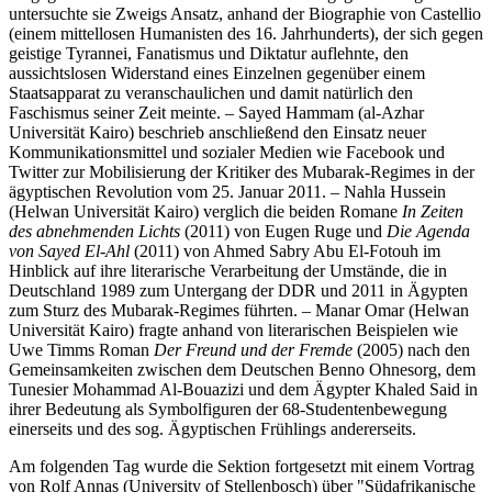
untersuchte sie Zweigs Ansatz, anhand der Biographie von Castellio
(einem mittellosen Humanisten des 16. Jahrhunderts), der sich gegen
geistige Tyrannei, Fanatismus und Diktatur auflehnte, den
aussichtslosen Widerstand eines Einzelnen gegenüber einem
Staatsapparat zu veranschaulichen und damit natürlich den
Faschismus seiner Zeit meinte. – Sayed Hammam (al-Azhar
Universität Kairo) beschrieb anschließend den Einsatz neuer
Kommunikationsmittel und sozialer Medien wie Facebook und
Twitter zur Mobilisierung der Kritiker des Mubarak-Regimes in der
ägyptischen Revolution vom 25. Januar 2011. – Nahla Hussein
(Helwan Universität Kairo) verglich die beiden Romane
In Zeiten
des abnehmenden Lichts
(2011) von Eugen Ruge und
Die Agenda
von Sayed El-Ahl
(2011) von Ahmed Sabry Abu El-Fotouh im
Hinblick auf ihre literarische Verarbeitung der Umstände, die in
Deutschland 1989 zum Untergang der DDR und 2011 in Ägypten
zum Sturz des Mubarak-Regimes führten. – Manar Omar (Helwan
Universität Kairo) fragte anhand von literarischen Beispielen wie
Uwe Timms Roman
Der Freund und der Fremde
(2005) nach den
Gemeinsamkeiten zwischen dem Deutschen Benno Ohnesorg, dem
Tunesier Mohammad Al-Bouazizi und dem Ägypter Khaled Said in
ihrer Bedeutung als Symbolfiguren der 68-Studentenbewegung
einerseits und des sog. Ägyptischen Frühlings andererseits.
Am folgenden Tag wurde die Sektion fortgesetzt mit einem Vortrag
von Rolf Annas (University of Stellenbosch) über "Südafrikanische