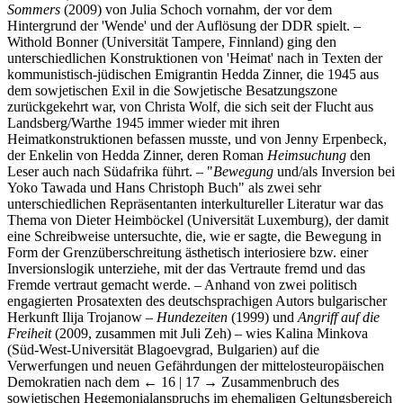
Sommers
(2009) von Julia Schoch vornahm, der vor dem
Hintergrund der 'Wende' und der Auflösung der DDR spielt. –
Withold Bonner (Universität Tampere, Finnland) ging den
unterschiedlichen Konstruktionen von 'Heimat' nach in Texten der
kommunistisch-jüdischen Emigrantin Hedda Zinner, die 1945 aus
dem sowjetischen Exil in die Sowjetische Besatzungszone
zurückgekehrt war, von Christa Wolf, die sich seit der Flucht aus
Landsberg/Warthe 1945 immer wieder mit ihren
Heimatkonstruktionen befassen musste, und von Jenny Erpenbeck,
der Enkelin von Hedda Zinner, deren Roman
Heimsuchung
den
Leser auch nach Südafrika führt. – "
Bewegung
und/als Inversion bei
Yoko Tawada und Hans Christoph Buch" als zwei sehr
unterschiedlichen Repräsentanten interkultureller Literatur war das
Thema von Dieter Heimböckel (Universität Luxemburg), der damit
eine Schreibweise untersuchte, die, wie er sagte, die Bewegung in
Form der Grenzüberschreitung ästhetisch interiosiere bzw. einer
Inversionslogik unterziehe, mit der das Vertraute fremd und das
Fremde vertraut gemacht werde. – Anhand von zwei politisch
engagierten Prosatexten des deutschsprachigen Autors bulgarischer
Herkunft Ilija Trojanow –
Hundezeiten
(1999) und
Angriff auf die
Freiheit
(2009, zusammen mit Juli Zeh) – wies Kalina Minkova
(Süd-West-Universität Blagoevgrad, Bulgarien) auf die
Verwerfungen und neuen Gefährdungen der mittelosteuropäischen
Demokratien nach dem
← 16 | 17 →
Zusammenbruch des
sowjetischen Hegemonialanspruchs im ehemaligen Geltungsbereich