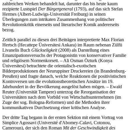
zahlreichen Werken behandelt hat, darunter das bis heute kaum
rezipierte Lustspiel
Der Bürgergeneral
(1793), auf das sich Stefan
Hermes (Albert-Ludwigs-Universität Freiburg) in seinen
Überlegungen zum intrikaten Zusammenhang von politischer
Revolutionskritik einerseits und literarischer Komik andererseits
bezog.
Zeitlich parallel zu diesen drei Beiträgen interpretierte Max Florian
Hertsch (Hecattepe Üniversitesi Ankara) im Raum nebenan Zülfü
Livanelis Buch
Glückseligkeit
(2008) als Darstellung eines
Emanzipationsversuchs der Protagonistin von konservativer Familie
und religiösem Normenkorsett. – Ali Osman Özturk (Konya
Üniversitesi) betrachtete die orientalisch-exotischen
Bilderproduktionen der Neuruppiner Druckereien (in Brandenburg-
Preußen) und fragte danach, welche Reaktionen die positivistischen
Kontroversen um die evolutionstheoretischen Ansätze im 19.
Jahrhundert in der Bevölkerung ausgelöst haben mögen. – Ewald
Reuter (Universität Tampere) unterzog die Reorganisation der
Universitäten nach dem Vorbild von Wirtschaftsunternehmen (im
Zuge der sog. Bologna-Reformen) und die Methoden ihrer
kommunikativen Durchsetzung einer kritischen Analyse.
Der dritte Tag begann in der ersten Sektion mit einem Vortrag von
Simplice Agossavi (Université d'Abomey-Calavi, Cotonou,
Cameroun), der sich den Roman
Mit der Geschwindigkeit des