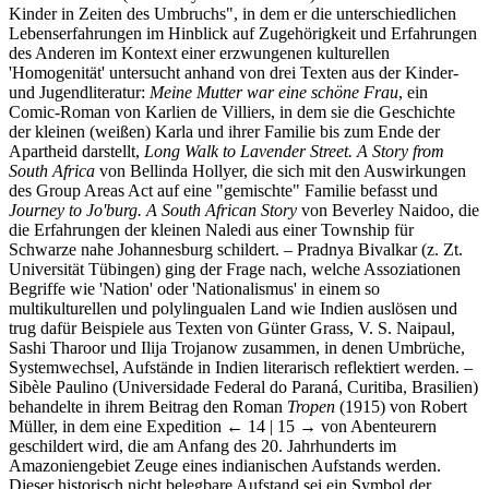
Kinder in Zeiten des Umbruchs", in dem er die unterschiedlichen
Lebenserfahrungen im Hinblick auf Zugehörigkeit und Erfahrungen
des Anderen im Kontext einer erzwungenen kulturellen
'Homogenität' untersucht anhand von drei Texten aus der Kinder-
und Jugendliteratur:
Meine Mutter war eine schöne Frau
, ein
Comic-Roman von Karlien de Villiers, in dem sie die Geschichte
der kleinen (weißen) Karla und ihrer Familie bis zum Ende der
Apartheid darstellt,
Long Walk to Lavender Street. A Story from
South Africa
von Bellinda Hollyer, die sich mit den Auswirkungen
des Group Areas Act auf eine "gemischte" Familie befasst und
Journey to Jo'burg. A South African Story
von Beverley Naidoo, die
die Erfahrungen der kleinen Naledi aus einer Township für
Schwarze nahe Johannesburg schildert. – Pradnya Bivalkar (z. Zt.
Universität Tübingen) ging der Frage nach, welche Assoziationen
Begriffe wie 'Nation' oder 'Nationalismus' in einem so
multikulturellen und polylingualen Land wie Indien auslösen und
trug dafür Beispiele aus Texten von Günter Grass, V. S. Naipaul,
Sashi Tharoor und Ilija Trojanow zusammen, in denen Umbrüche,
Systemwechsel, Aufstände in Indien literarisch reflektiert werden. –
Sibèle Paulino (Universidade Federal do Paraná, Curitiba, Brasilien)
behandelte in ihrem Beitrag den Roman
Tropen
(1915) von Robert
Müller, in dem eine Expedition
← 14 | 15 →
von Abenteurern
geschildert wird, die am Anfang des 20. Jahrhunderts im
Amazoniengebiet Zeuge eines indianischen Aufstands werden.
Dieser historisch nicht belegbare Aufstand sei ein Symbol der