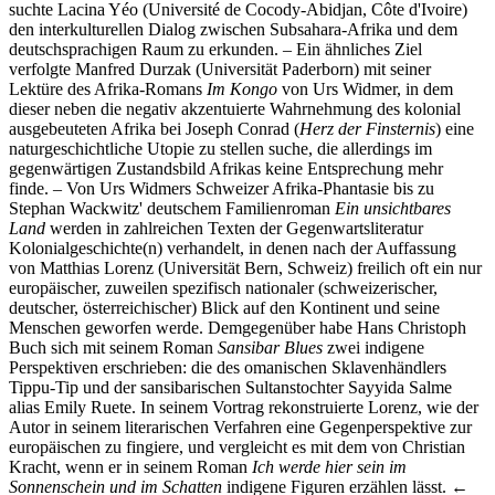
suchte Lacina Yéo (Université de Cocody-Abidjan, Côte d'Ivoire)
den interkulturellen Dialog zwischen Subsahara-Afrika und dem
deutschsprachigen Raum zu erkunden. – Ein ähnliches Ziel
verfolgte Manfred Durzak (Universität Paderborn) mit seiner
Lektüre des Afrika-Romans
Im Kongo
von Urs Widmer, in dem
dieser neben die negativ akzentuierte Wahrnehmung des kolonial
ausgebeuteten Afrika bei Joseph Conrad (
Herz der Finsternis
) eine
naturgeschichtliche Utopie zu stellen suche, die allerdings im
gegenwärtigen Zustandsbild Afrikas keine Entsprechung mehr
finde. – Von Urs Widmers Schweizer Afrika-Phantasie bis zu
Stephan Wackwitz' deutschem Familienroman
Ein unsichtbares
Land
werden in zahlreichen Texten der Gegenwartsliteratur
Kolonialgeschichte(n) verhandelt, in denen nach der Auffassung
von Matthias Lorenz (Universität Bern, Schweiz) freilich oft ein nur
europäischer, zuweilen spezifisch nationaler (schweizerischer,
deutscher, österreichischer) Blick auf den Kontinent und seine
Menschen geworfen werde. Demgegenüber habe Hans Christoph
Buch sich mit seinem Roman
Sansibar Blues
zwei indigene
Perspektiven erschrieben: die des omanischen Sklavenhändlers
Tippu-Tip und der sansibarischen Sultanstochter Sayyida Salme
alias Emily Ruete. In seinem Vortrag rekonstruierte Lorenz, wie der
Autor in seinem literarischen Verfahren eine Gegenperspektive zur
europäischen zu fingiere, und vergleicht es mit dem von Christian
Kracht, wenn er in seinem Roman
Ich werde hier sein im
Sonnenschein und im Schatten
indigene Figuren erzählen lässt.
←