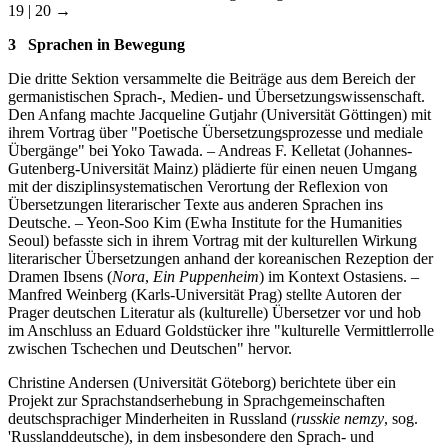
19 | 20 →
3
Sprachen in Bewegung
Die dritte Sektion versammelte die Beiträge aus dem Bereich der
germanistischen Sprach-, Medien- und Übersetzungswissenschaft.
Den Anfang machte Jacqueline Gutjahr (Universität Göttingen) mit
ihrem Vortrag über "Poetische Übersetzungsprozesse und mediale
Übergänge" bei Yoko Tawada. – Andreas F. Kelletat (Johannes-
Gutenberg-Universität Mainz) plädierte für einen neuen Umgang
mit der disziplinsystematischen Verortung der Reflexion von
Übersetzungen literarischer Texte aus anderen Sprachen ins
Deutsche. – Yeon-Soo Kim (Ewha Institute for the Humanities
Seoul) befasste sich in ihrem Vortrag mit der kulturellen Wirkung
literarischer Übersetzungen anhand der koreanischen Rezeption der
Dramen Ibsens (
Nora
,
Ein Puppenheim
) im Kontext Ostasiens. –
Manfred Weinberg (Karls-Universität Prag) stellte Autoren der
Prager deutschen Literatur als (kulturelle) Übersetzer vor und hob
im Anschluss an Eduard Goldstücker ihre "kulturelle Vermittlerrolle
zwischen Tschechen und Deutschen" hervor.
Christine Andersen (Universität Göteborg) berichtete über ein
Projekt zur Sprachstandserhebung in Sprachgemeinschaften
deutschsprachiger Minderheiten in Russland (
russkie nemzy
, sog.
'Russlanddeutsche), in dem insbesondere den Sprach- und