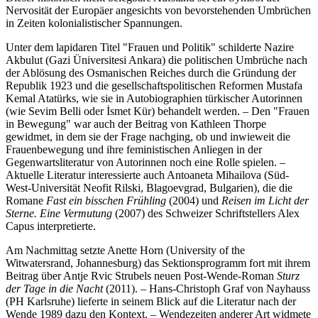
Nervosität der Europäer angesichts von bevorstehenden Umbrüchen
in Zeiten kolonialistischer Spannungen.
Unter dem lapidaren Titel "Frauen und Politik" schilderte Nazire
Akbulut (Gazi Üniversitesi Ankara) die politischen Umbrüche nach
der Ablösung des Osmanischen Reiches durch die Gründung der
Republik 1923 und die gesellschaftspolitischen Reformen Mustafa
Kemal Atatürks, wie sie in Autobiographien türkischer Autorinnen
(wie Sevim Belli oder İsmet Kür) behandelt werden. – Den "Frauen
in Bewegung" war auch der Beitrag von Kathleen Thorpe
gewidmet, in dem sie der Frage nachging, ob und inwieweit die
Frauenbewegung und ihre feministischen Anliegen in der
Gegenwartsliteratur von Autorinnen noch eine Rolle spielen. –
Aktuelle Literatur interessierte auch Antoaneta Mihailova (Süd-
West-Universität Neofit Rilski, Blagoevgrad, Bulgarien), die die
Romane
Fast ein bisschen Frühling
(2004) und
Reisen im Licht der
Sterne. Eine Vermutung
(2007) des Schweizer Schriftstellers Alex
Capus interpretierte.
Am Nachmittag setzte Anette Horn (University of the
Witwatersrand, Johannesburg) das Sektionsprogramm fort mit ihrem
Beitrag über Antje Rvic Strubels neuen Post-Wende-Roman
Sturz
der Tage in die Nacht
(2011). – Hans-Christoph Graf von Nayhauss
(PH Karlsruhe) lieferte in seinem Blick auf die Literatur nach der
Wende 1989 dazu den Kontext. – Wendezeiten anderer Art widmete