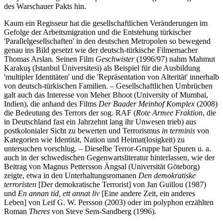
des Warschauer Pakts hin.
Kaum ein Regisseur hat die gesellschaftlichen Veränderungen im
Gefolge der Arbeitsmigration und die Entstehung türkischer
'Parallelgesellschaften' in den deutschen Metropolen so bewegend
genau ins Bild gesetzt wie der deutsch-türkische Filmemacher
Thomas Arslan. Seinen Film
Geschwister
(1996/97) nahm Mahmut
Karakuş (Istanbul Üniversitesi) als Beispiel für die Ausbildung
'multipler Identitäten' und die 'Repräsentation von Alterität' innerhalb
von deutsch-türkischen Familien. – Gesellschaftlichen Umbrüchen
galt auch das Interesse von Meher Bhoot (University of Mumbai,
Indien), die anhand des Films
Der Baader Meinhof Komplex
(2008)
die Bedeutung des Terrors der sog. RAF (
Rote Armee Fraktion
, die
in Deutschland fast ein Jahrzehnt lang ihr Unwesen trieb) aus
postkolonialer Sicht zu bewerten und Terrorismus
in terminis
von
Kategorien wie Identität, Nation und Heimat(losigkeit) zu
untersuchen vorschlug. – Dieselbe Terror-Gruppe hat Spuren u. a.
auch in der schwedischen Gegenwartsliteratur hinterlassen, wie der
Beitrag von Magnus Pettersson Ängsal (Universität Göteborg)
zeigte, etwa in den Unterhaltungsromanen
Den demokratiske
terroristen
[Der demokratische Terrorist] von Jan Guillou (1987)
und
En annan tid, ett annat liv
[Eine andere Zeit, ein anderes
Leben] von Leif G. W. Persson (2003) oder im polyphon erzählten
Roman
Theres
von Steve Sem-Sandberg (1996).