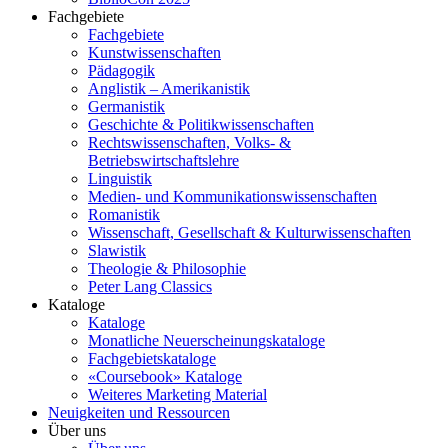
Fachgebiete
Fachgebiete
Kunstwissenschaften
Pädagogik
Anglistik – Amerikanistik
Germanistik
Geschichte & Politikwissenschaften
Rechtswissenschaften, Volks- &
Betriebswirtschaftslehre
Linguistik
Medien- und Kommunikationswissenschaften
Romanistik
Wissenschaft, Gesellschaft & Kulturwissenschaften
Slawistik
Theologie & Philosophie
Peter Lang Classics
Kataloge
Kataloge
Monatliche Neuerscheinungskataloge
Fachgebietskataloge
«Coursebook» Kataloge
Weiteres Marketing Material
Neuigkeiten und Ressourcen
Über uns