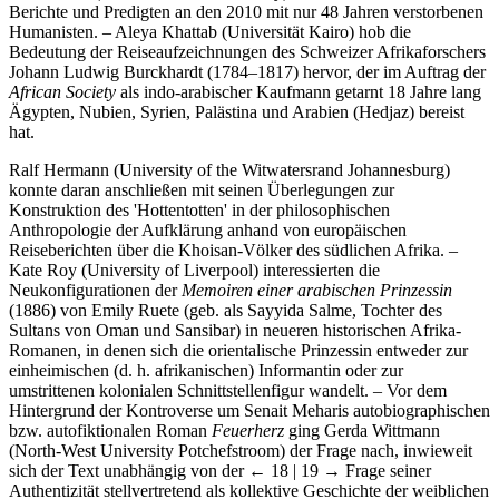
Berichte und Predigten an den 2010 mit nur 48 Jahren verstorbenen
Humanisten. – Aleya Khattab (Universität Kairo) hob die
Bedeutung der Reiseaufzeichnungen des Schweizer Afrikaforschers
Johann Ludwig Burckhardt (1784–1817) hervor, der im Auftrag der
African Society
als indo-arabischer Kaufmann getarnt 18 Jahre lang
Ägypten, Nubien, Syrien, Palästina und Arabien (Hedjaz) bereist
hat.
Ralf Hermann (University of the Witwatersrand Johannesburg)
konnte daran anschließen mit seinen Überlegungen zur
Konstruktion des 'Hottentotten' in der philosophischen
Anthropologie der Aufklärung anhand von europäischen
Reiseberichten über die Khoisan-Völker des südlichen Afrika. –
Kate Roy (University of Liverpool) interessierten die
Neukonfigurationen der
Memoiren einer arabischen Prinzessin
(1886) von Emily Ruete (geb. als Sayyida Salme, Tochter des
Sultans von Oman und Sansibar) in neueren historischen Afrika-
Romanen, in denen sich die orientalische Prinzessin entweder zur
einheimischen (d. h. afrikanischen) Informantin oder zur
umstrittenen kolonialen Schnittstellenfigur wandelt. – Vor dem
Hintergrund der Kontroverse um Senait Meharis autobiographischen
bzw. autofiktionalen Roman
Feuerherz
ging Gerda Wittmann
(North-West University Potchefstroom) der Frage nach, inwieweit
sich der Text unabhängig von der
← 18 | 19 →
Frage seiner
Authentizität stellvertretend als kollektive Geschichte der weiblichen