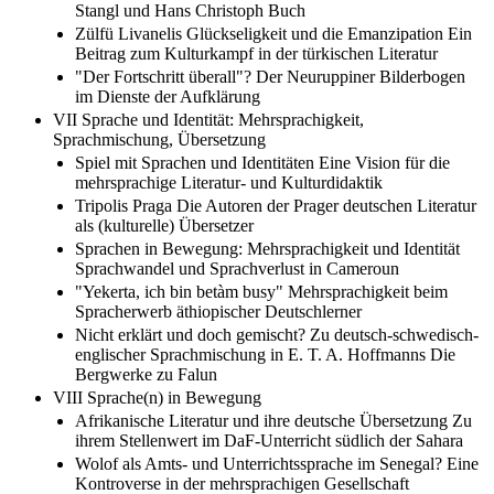
Stangl und Hans Christoph Buch
Zülfü Livanelis Glückseligkeit und die Emanzipation Ein
Beitrag zum Kulturkampf in der türkischen Literatur
"Der Fortschritt überall"? Der Neuruppiner Bilderbogen
im Dienste der Aufklärung
VII Sprache und Identität: Mehrsprachigkeit,
Sprachmischung, Übersetzung
Spiel mit Sprachen und Identitäten Eine Vision für die
mehrsprachige Literatur- und Kulturdidaktik
Tripolis Praga Die Autoren der Prager deutschen Literatur
als (kulturelle) Übersetzer
Sprachen in Bewegung: Mehrsprachigkeit und Identität
Sprachwandel und Sprachverlust in Cameroun
"Yekerta, ich bin betàm busy" Mehrsprachigkeit beim
Spracherwerb äthiopischer Deutschlerner
Nicht erklärt und doch gemischt? Zu deutsch-schwedisch-
englischer Sprachmischung in E. T. A. Hoffmanns Die
Bergwerke zu Falun
VIII Sprache(n) in Bewegung
Afrikanische Literatur und ihre deutsche Übersetzung Zu
ihrem Stellenwert im DaF-Unterricht südlich der Sahara
Wolof als Amts- und Unterrichtssprache im Senegal? Eine
Kontroverse in der mehrsprachigen Gesellschaft