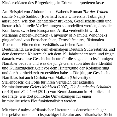
Kindersoldaten des Bürgerkriegs in Eritrea interpretieren lasse.
Am Beispiel von Abdourahman Waberis Roman
Tor der Tränen
suchte Nadjib Sadikou (Eberhard-Karls-Universität Tübingen)
auszuloten, wie dort Identitätskonstruktion, Gesellschaftskritik und
literarisch-kulturelle Verflechtungen so modelliert werden, dass die
Konfluenz zwischen Europa und Afrika verdeutlicht wird. –
Marianne Zappen-Thomson (University of Namibia Windhoek)
ging anhand von Presseberichten, Fernsehfeatures, fiktionalen
Texten und Filmen dem Verhältnis zwischen Namibia und
Deutschland, zwischen dem ehemaligen Deutsch-Südwestafrika und
dem deutschen Kaiserreich seit dem 19. Jahrhundert nach und fragte
danach, was diese Geschichte heute für die sog. 'deutschstämmigen'
Namibier bedeute und was die junge Generation über ihre Identität
und Kulturzugehörigkeit vor dem Hintergrund der Kolonisierung
und der Apartheidszeit zu erzählen habe. – Die jüngste Geschichte
Namibias bot auch Carlotta von Maltzan (University of
Stellenbosch) die Folie für ihren Vergleich der aktuellen
Kriminalromane
Geiers Mahlzeit
(2007),
Die Stunde des Schakals
(2010) und
Steinland
(2012) von Bernd Jaumann im Hinblick auf
die Frage, wie dort politische Umwälzungen für einen
kriminalistischen Plot funktionalisiert werden.
Mit einer Analyse afrikanischer Literatur aus deutschsprachiger
Perspektive und deutschsprachiger Literatur aus afrikanischer Sicht