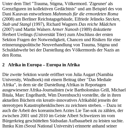
Unter dem Titel "Trauma, Stigma, Völkermord. 'Zigeuner' als
Grenzfiguren im kollektiven Gedächtnis" und am Beispiel des von
Dani Karavan entworfenen
Mahnmals für die ermordeten Roma
(2008) am Berliner Reichstagsgebäude, Elfriede Jelineks
Stecken,
Stab und Stangl
(1997), Richard Wagners
Das reiche Mädchen
(2007) und Martin Walsers
Armer Nanosh
(1989) diskutierte
Herbert Uerlings (Universität Trier) zum Abschluss der ersten
Sektion Fragen der Notwendigkeit, Chancen und Risiken für eine
erinnerungspolitische Neuverhandlung von Trauma, Stigma und
Schuldabwehr bei der Darstellung des Völkermords der Nazis an
den Roma.
2
Afrika in Europa – Europa in Afrika
Die zweite Sektion wurde eröffnet von Julia Augart (Namibia
University, Windhoek) mit einem Beitrag über "Das Mediale
Afrika", in dem sie die Darstellung Afrikas in Reportagen
ausgewiesener Afrika-Journalisten (wie Bartholomäus Grill, Michael
Bitala, Marc Engelhardt, Wim Dorenbusch) vorstellte, die in ihren
aktuellen Büchern ein kreativ-innovatives Afrikabild jenseits der
stereotypen Katastrophenklischees zu zeichnen streben. – Dazu ist
auch die Arbeit des koreanischen Arztes Lie Tae-sok zu zählen, der
zwischen 2001 und 2010 im Geiste Albert Schweizers im vom
Bürgerkrieg geschüttelten Südsudan Aufbauarbeit zu leisten suchte.
Ihmku Kim (Seoul National University) erinnerte anhand seiner