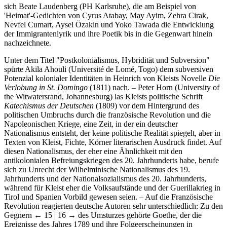
sich Beate Laudenberg (PH Karlsruhe), die am Beispiel von
'Heimat'-Gedichten von Cyrus Atabay, May Ayim, Zehra Cirak,
Nevfel Cumart, Aysel Özakin und Yoko Tawada die Entwicklung
der Immigrantenlyrik und ihre Poetik bis in die Gegenwart hinein
nachzeichnete.
Unter dem Titel "Postkolonialismus, Hybridität und Subversion"
spürte Akila Ahouli (Université de Lomé, Togo) dem subversiven
Potenzial kolonialer Identitäten in Heinrich von Kleists Novelle
Die
Verlobung in St. Domingo
(1811) nach. – Peter Horn (University of
the Witwatersrand, Johannesburg) las Kleists politische Schrift
Katechismus der Deutschen
(1809) vor dem Hintergrund des
politischen Umbruchs durch die französische Revolution und die
Napoleonischen Kriege, eine Zeit, in der ein deutscher
Nationalismus entsteht, der keine politische Realität spiegelt, aber in
Texten von Kleist, Fichte, Körner literarischen Ausdruck findet. Auf
diesen Nationalismus, der eher eine Ähnlichkeit mit den
antikolonialen Befreiungskriegen des 20. Jahrhunderts habe, berufe
sich zu Unrecht der Wilhelminische Nationalismus des 19.
Jahrhunderts und der Nationalsozialismus des 20. Jahrhunderts,
während für Kleist eher die Volksaufstände und der Guerillakrieg in
Tirol und Spanien Vorbild gewesen seien. – Auf die Französische
Revolution reagierten deutsche Autoren sehr unterschiedlich: Zu den
Gegnern
← 15 | 16 →
des Umsturzes gehörte Goethe, der die
Ereignisse des Jahres 1789 und ihre Folgeerscheinungen in