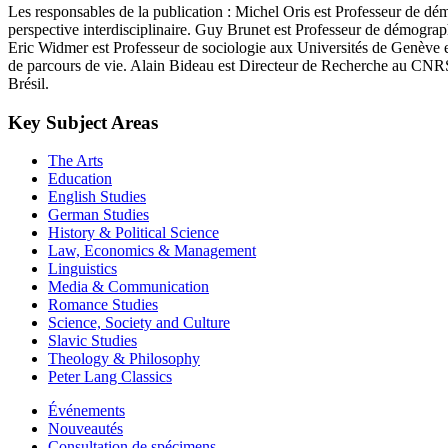
Les responsables de la publication : Michel Oris est Professeur de dém
perspective interdisciplinaire. Guy Brunet est Professeur de démographi
Eric Widmer est Professeur de sociologie aux Universités de Genève et L
de parcours de vie. Alain Bideau est Directeur de Recherche au CNRS (L
Brésil.
Key Subject Areas
The Arts
Education
English Studies
German Studies
History & Political Science
Law, Economics & Management
Linguistics
Media & Communication
Romance Studies
Science, Society and Culture
Slavic Studies
Theology & Philosophy
Peter Lang Classics
Événements
Nouveautés
Consultation de spécimens