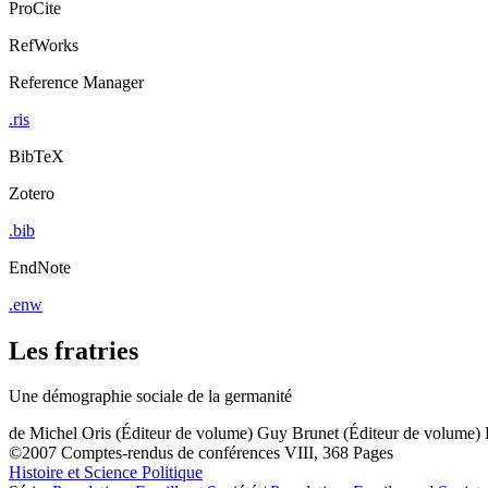
ProCite
RefWorks
Reference Manager
.ris
BibTeX
Zotero
.bib
EndNote
.enw
Les fratries
Une démographie sociale de la germanité
de
Michel Oris (Éditeur de volume)
Guy Brunet (Éditeur de volume)
©2007
Comptes-rendus de conférences
VIII, 368 Pages
Histoire et Science Politique