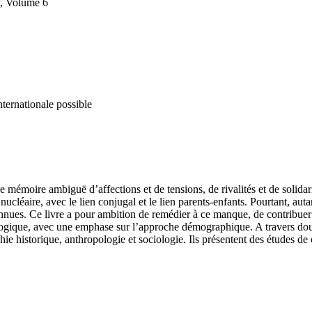
, Volume 6
nternationale possible
une mémoire ambiguë d’affections et de tensions, de rivalités et de soli
 nucléaire, avec le lien conjugal et le lien parents-enfants. Pourtant, aut
connues. Ce livre a pour ambition de remédier à ce manque, de contribuer
iologique, avec une emphase sur l’approche démographique. A travers douz
ie historique, anthropologie et sociologie. Ils présentent des études d