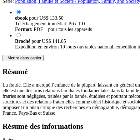
Série:
Population, Famille et Société / Population, Family, and Society
ebook
pour
US$ 133,50
Téléchargement immédiat. Prix TTC
Format:
PDF – pour tous les appareils
Broché
pour
US$ 141,05
Expédition en environ 10 jours ouvrables national, expédition i
Mettre dans panier
Résumé
La fratrie. Elle a marqué l’enfance de la plupart, laissant en général 
elle est une des trois relations familiales fondamentales dans la famille
fratries sont négligées, traitées par la bande, étudiées et pourtant mé
structures et des relations fraternelles comme objet historique et soc
proposent un bilan critique des recherches en démographie, démograph
France, Pays-Bas et Suisse.
Résumé des informations
Pages