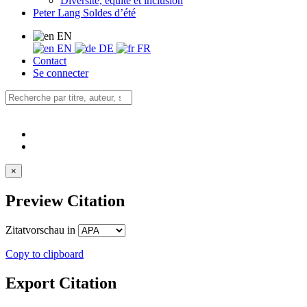
Diversité, équité et inclusion
Peter Lang Soldes d’été
EN
EN
DE
FR
Contact
Se connecter
×
Preview Citation
Zitatvorschau in
Copy to clipboard
Export Citation