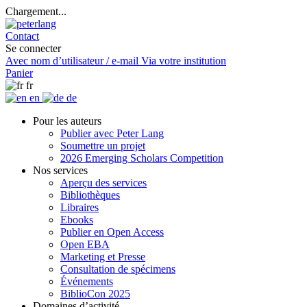
Chargement...
Contact
Se connecter
Avec nom d’utilisateur / e-mail
Via votre institution
Panier
fr
en
de
Pour les auteurs
Publier avec Peter Lang
Soumettre un projet
2026 Emerging Scholars Competition
Nos services
Aperçu des services
Bibliothèques
Libraires
Ebooks
Publier en Open Access
Open EBA
Marketing et Presse
Consultation de spécimens
Événements
BiblioCon 2025
Domaines d’activité