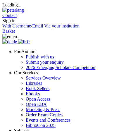
Loading...
Contact
Sign in
With Username/Email
Via your institution
Basket
en
de
fr
For Authors
Publish with us
Submit your enquiry
2026 Emerging Scholars Competition
Our Services
Services Overview
Libraries
Book Sellers
Ebooks
Open Access
Open EBA
Marketing & Press
Order Exam Copies
Events and Conferences
BiblioCon 2025
Subjects