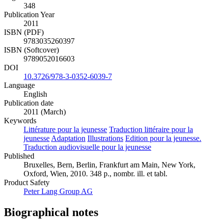
Pages
348
Publication Year
2011
ISBN (PDF)
9783035260397
ISBN (Softcover)
9789052016603
DOI
10.3726/978-3-0352-6039-7
Language
English
Publication date
2011 (March)
Keywords
Littérature pour la jeunesse
Traduction littéraire pour la
jeunesse
Adaptation
Illustrations
Edition pour la jeunesse.
Traduction audiovisuelle pour la jeunesse
Published
Bruxelles, Bern, Berlin, Frankfurt am Main, New York,
Oxford, Wien, 2010. 348 p., nombr. ill. et tabl.
Product Safety
Peter Lang Group AG