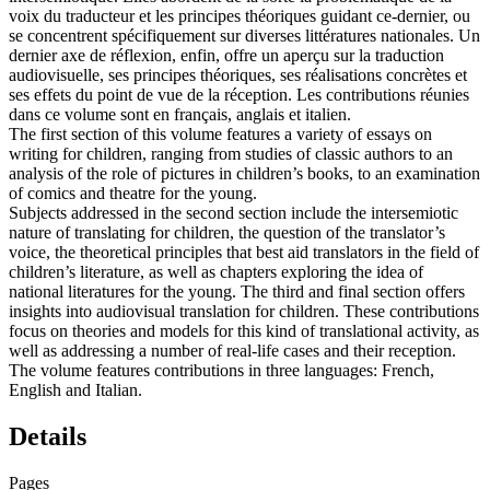
intersémiotique. Elles abordent de la sorte la problématique de la
voix du traducteur et les principes théoriques guidant ce-dernier, ou
se concentrent spécifiquement sur diverses littératures nationales. Un
dernier axe de réflexion, enfin, offre un aperçu sur la traduction
audiovisuelle, ses principes théoriques, ses réalisations concrètes et
ses effets du point de vue de la réception. Les contributions réunies
dans ce volume sont en français, anglais et italien.
The first section of this volume features a variety of essays on
writing for children, ranging from studies of classic authors to an
analysis of the role of pictures in children’s books, to an examination
of comics and theatre for the young.
Subjects addressed in the second section include the intersemiotic
nature of translating for children, the question of the translator’s
voice, the theoretical principles that best aid translators in the field of
children’s literature, as well as chapters exploring the idea of
national literatures for the young. The third and final section offers
insights into audiovisual translation for children. These contributions
focus on theories and models for this kind of translational activity, as
well as addressing a number of real-life cases and their reception.
The volume features contributions in three languages: French,
English and Italian.
Details