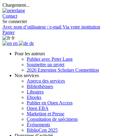
Chargement...
Contact
Se connecter
Avec nom d’utilisateur / e-mail
Via votre institution
Panier
fr
en
de
Pour les auteurs
Publier avec Peter Lang
Soumettre un projet
2026 Emerging Scholars Competition
Nos services
Aperçu des services
Bibliothèques
Libraires
Ebooks
Publier en Open Access
Open EBA
Marketing et Presse
Consultation de spécimens
Événements
BiblioCon 2025
Domaines d’activité