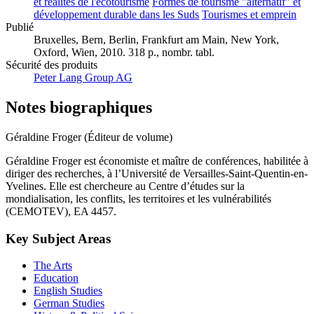
et réalités de l'écotourisme
Formes de tourisme "alternatif" et
développement durable dans les Suds
Tourismes et emprein
Publié
Bruxelles, Bern, Berlin, Frankfurt am Main, New York,
Oxford, Wien, 2010. 318 p., nombr. tabl.
Sécurité des produits
Peter Lang Group AG
Notes biographiques
Géraldine Froger (Éditeur de volume)
Géraldine Froger est économiste et maître de conférences, habilitée à
diriger des recherches, à l’Université de Versailles-Saint-Quentin-en-
Yvelines. Elle est chercheure au Centre d’études sur la
mondialisation, les conflits, les territoires et les vulnérabilités
(CEMOTEV), EA 4457.
Key Subject Areas
The Arts
Education
English Studies
German Studies