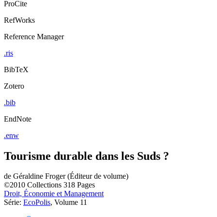
ProCite
RefWorks
Reference Manager
.ris
BibTeX
Zotero
.bib
EndNote
.enw
Tourisme durable dans les Suds ?
de
Géraldine Froger (Éditeur de volume)
©2010
Collections
318 Pages
Droit, Économie et Management
Série:
EcoPolis
, Volume 11