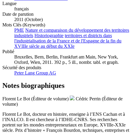
Langue
français
Date de parution
2011 (Octobre)
Mots Clés (Keywords)
PME
Nature et comparaison du développement des territoires
industriels
Historiographie
territoires et districts dans
l'industrialisation de la France et de l'Espagne de la fin du
XVIIIe siècle au début du XXIe
Publié
Bruxelles, Bern, Berlin, Frankfurt am Main, New York,
Oxford, Wien, 2011. 392 p., 5 ill., nombr. tabl. et graph.
Sécurité des produits
Peter Lang Group AG
Notes biographiques
Florent Le Bot (Éditeur de volume)
Cédric Perrin (Éditeur de
volume)
Florent Le Bot, docteur en histoire, enseigne à l’ENS Cachan et à
l’INALCO. Il est chercheur à l’IDHE-CNRS. Ses recherches
portent sur les mondes entrepreneuriaux en Europe, XVIIIe-XXIe
siècle. Prix d’histoire « François Bourdon, techniques, entreprises et