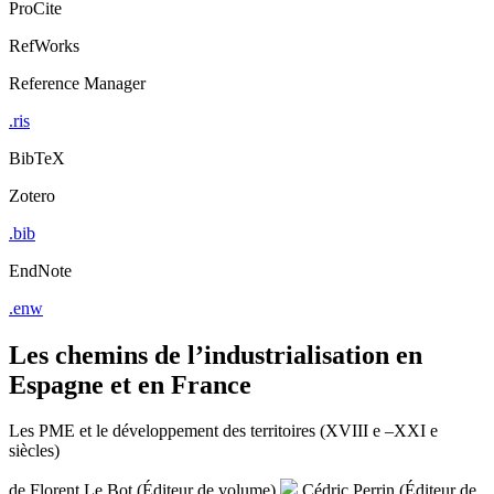
ProCite
RefWorks
Reference Manager
.ris
BibTeX
Zotero
.bib
EndNote
.enw
Les chemins de l’industrialisation en
Espagne et en France
Les PME et le développement des territoires (XVIII e –XXI e
siècles)
de
Florent Le Bot (Éditeur de volume)
Cédric Perrin (Éditeur de