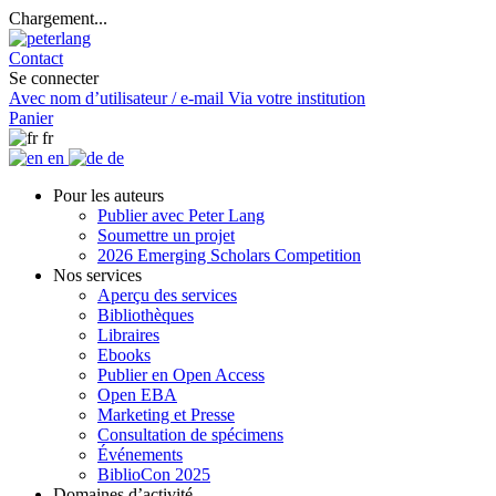
Chargement...
Contact
Se connecter
Avec nom d’utilisateur / e-mail
Via votre institution
Panier
fr
en
de
Pour les auteurs
Publier avec Peter Lang
Soumettre un projet
2026 Emerging Scholars Competition
Nos services
Aperçu des services
Bibliothèques
Libraires
Ebooks
Publier en Open Access
Open EBA
Marketing et Presse
Consultation de spécimens
Événements
BiblioCon 2025
Domaines d’activité