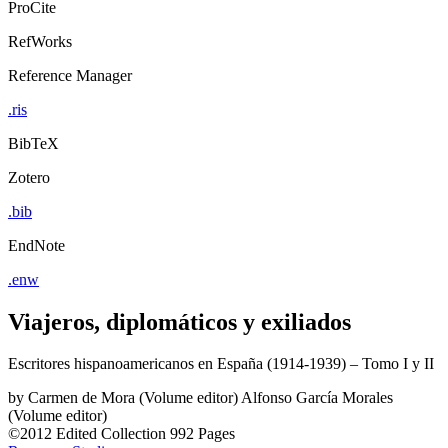
ProCite
RefWorks
Reference Manager
.ris
BibTeX
Zotero
.bib
EndNote
.enw
Viajeros, diplomáticos y exiliados
Escritores hispanoamericanos en España (1914-1939) – Tomo I y II
by
Carmen de Mora (Volume editor)
Alfonso García Morales
(Volume editor)
©2012
Edited Collection
992 Pages