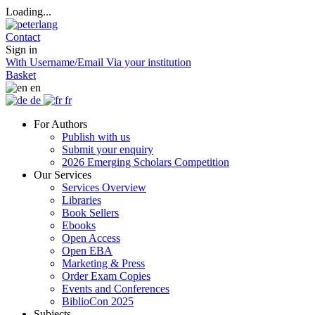
Loading...
Contact
Sign in
With Username/Email
Via your institution
Basket
en
de
fr
For Authors
Publish with us
Submit your enquiry
2026 Emerging Scholars Competition
Our Services
Services Overview
Libraries
Book Sellers
Ebooks
Open Access
Open EBA
Marketing & Press
Order Exam Copies
Events and Conferences
BiblioCon 2025
Subjects