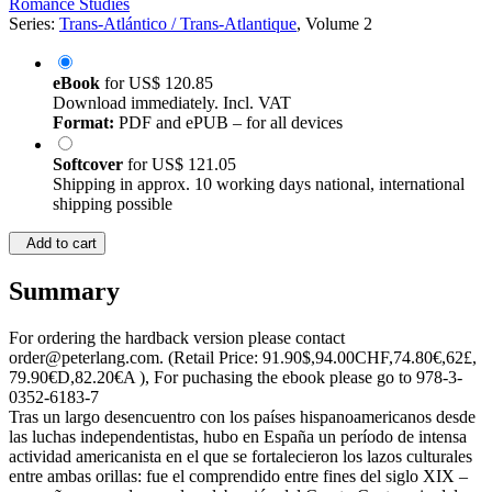
Romance Studies
Series:
Trans-Atlántico / Trans-Atlantique
, Volume 2
eBook
for
US$ 120.85
Download immediately. Incl. VAT
Format:
PDF and ePUB – for all devices
Softcover
for
US$ 121.05
Shipping in approx. 10 working days national, international
shipping possible
Add to cart
Summary
For ordering the hardback version please contact
order@peterlang.com. (Retail Price: 91.90$,94.00CHF,74.80€,62£,
79.90€D,82.20€A ), For puchasing the ebook please go to 978-3-
0352-6183-7
Tras un largo desencuentro con los países hispanoamericanos desde
las luchas independentistas, hubo en España un período de intensa
actividad americanista en el que se fortalecieron los lazos culturales
entre ambas orillas: fue el comprendido entre fines del siglo XIX –