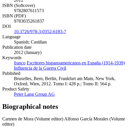
2012
ISBN (Softcover)
9782807611573
ISBN (PDF)
9783035261837
DOI
10.3726/978-3-0352-6183-7
Language
Spanish; Castilian
Publication date
2012 (January)
Keywords
franco
Escritores hispanoamericanos en España (1914-1939)
Influencia de la Guerra Civil
Published
Bruxelles, Bern, Berlin, Frankfurt am Main, New York,
Oxford, Wien, 2012. Tomo I: 428 p.; Tomo II: 564 p.
Product Safety
Peter Lang Group AG
Biographical notes
Carmen de Mora (Volume editor)
Alfonso García Morales (Volume
editor)