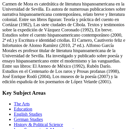
Carmen de Mora es catedrática de literatura hispanoamericana en la
Universidad de Sevilla. Es autora de numerosas publicaciones sobre
narrativa hispanoamericana contemporánea, relato breve y literatura
colonial. Entre sus libros figuran: Teoría y práctica del cuento en
Cortázar (1982), Las siete ciudades de Cíbola. Textos y testimonios
sobre la expedición de Vázquez Coronado (1992), En breve.
Estudios sobre el cuento hispanoamericano contemporáneo (2000,
2ª ed.) y Escritura e identidad criollas. El Carnero, Cautiverio feliz e
Infortunios de Alonso Ramírez (2010, 2ª ed.). Alfonso García
Morales es profesor titular de literatura hispanoamericana de la
Universidad de Sevilla. Ha investigado y publicado sobre poesía y
ensayo hispanoamericano entre el modernismo y las vanguardias.
Entre sus libros: El Ateneo de México (1992), Rubén Darío.
Estudios en el Centenario de Los raros y Prosas profanas (1998),
José Enrique Rodó (2004), Los museos de la poesía (2007) y la
edición española de los poemarios de López Velarde (2001).
Key Subject Areas
The Arts
Education
English Studies
German Studies
History & Political Science