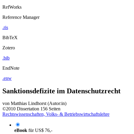
RefWorks
Reference Manager
.ris
BibTeX
Zotero
.bib
EndNote
.enw
Sanktionsdefizite im Datenschutzrecht
von
Matthias Lindhorst (Autor:in)
©2010
Dissertation
156 Seiten
Rechtswissenschaften, Volks- & Betriebswirtschaftslehre
eBook
für
US$ 76,-