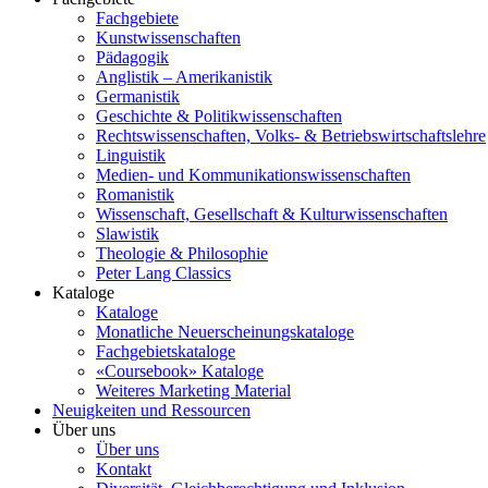
Fachgebiete
Kunstwissenschaften
Pädagogik
Anglistik – Amerikanistik
Germanistik
Geschichte & Politikwissenschaften
Rechtswissenschaften, Volks- & Betriebswirtschaftslehre
Linguistik
Medien- und Kommunikationswissenschaften
Romanistik
Wissenschaft, Gesellschaft & Kulturwissenschaften
Slawistik
Theologie & Philosophie
Peter Lang Classics
Kataloge
Kataloge
Monatliche Neuerscheinungskataloge
Fachgebietskataloge
«Coursebook» Kataloge
Weiteres Marketing Material
Neuigkeiten und Ressourcen
Über uns
Über uns
Kontakt