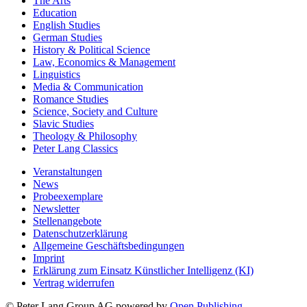
The Arts
Education
English Studies
German Studies
History & Political Science
Law, Economics & Management
Linguistics
Media & Communication
Romance Studies
Science, Society and Culture
Slavic Studies
Theology & Philosophy
Peter Lang Classics
Veranstaltungen
News
Probeexemplare
Newsletter
Stellenangebote
Datenschutzerklärung
Allgemeine Geschäftsbedingungen
Imprint
Erklärung zum Einsatz Künstlicher Intelligenz (KI)
Vertrag widerrufen
© Peter Lang Group AG
powered by
Open Publishing