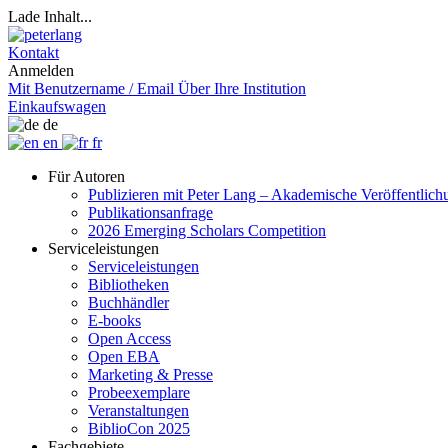
Lade Inhalt...
Kontakt
Anmelden
Mit Benutzername / Email
Über Ihre Institution
Einkaufswagen
de
en
fr
Für Autoren
Publizieren mit Peter Lang – Akademische Veröffentlic
Publikationsanfrage
2026 Emerging Scholars Competition
Serviceleistungen
Serviceleistungen
Bibliotheken
Buchhändler
E-books
Open Access
Open EBA
Marketing & Presse
Probeexemplare
Veranstaltungen
BiblioCon 2025
Fachgebiete