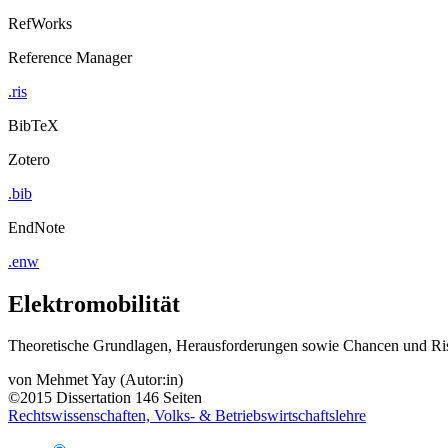
RefWorks
Reference Manager
.ris
BibTeX
Zotero
.bib
EndNote
.enw
Elektromobilität
Theoretische Grundlagen, Herausforderungen sowie Chancen und Risik
von
Mehmet Yay (Autor:in)
©2015
Dissertation
146 Seiten
Rechtswissenschaften, Volks- & Betriebswirtschaftslehre