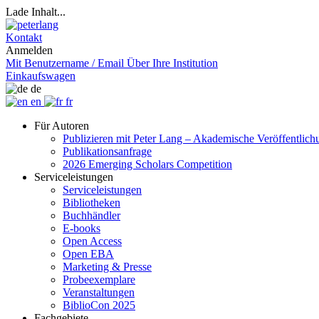
Lade Inhalt...
Kontakt
Anmelden
Mit Benutzername / Email
Über Ihre Institution
Einkaufswagen
de
en
fr
Für Autoren
Publizieren mit Peter Lang – Akademische Veröffentlic
Publikationsanfrage
2026 Emerging Scholars Competition
Serviceleistungen
Serviceleistungen
Bibliotheken
Buchhändler
E-books
Open Access
Open EBA
Marketing & Presse
Probeexemplare
Veranstaltungen
BiblioCon 2025
Fachgebiete