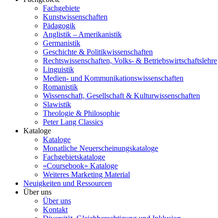
Fachgebiete
Kunstwissenschaften
Pädagogik
Anglistik – Amerikanistik
Germanistik
Geschichte & Politikwissenschaften
Rechtswissenschaften, Volks- & Betriebswirtschaftslehre
Linguistik
Medien- und Kommunikationswissenschaften
Romanistik
Wissenschaft, Gesellschaft & Kulturwissenschaften
Slawistik
Theologie & Philosophie
Peter Lang Classics
Kataloge
Kataloge
Monatliche Neuerscheinungskataloge
Fachgebietskataloge
«Coursebook» Kataloge
Weiteres Marketing Material
Neuigkeiten und Ressourcen
Über uns
Über uns
Kontakt