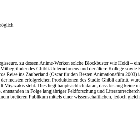
möglich
-Regisseure, zu dessen Anime-Werken solche Blockbuster wie Heidi –
 der Mitbegründer des Ghibli-Unternehmens und der ältere Kollege sow
Reise ins Zauberland (Oscar für den Besten Animationsfilm 2003) ist 
r meisten erfolgreichen Produktionen des Studio Ghibli auftritt, wurd
alt Miyazakis steht. Dies liegt hauptsächlich daran, dass bislang kein
 entstanden in Folge langjähriger Feldforschung und Literaturrecherche
einem breiteren Publikum mittels einer wissenschaftlichen, jedoch gle