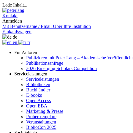
Lade Inhalt...
Kontakt
Anmelden
Mit Benutzername / Email
Über Ihre Institution
Einkaufswagen
de
en
fr
Für Autoren
Publizieren mit Peter Lang – Akademische Veröffentlic
Publikationsanfrage
2026 Emerging Scholars Competition
Serviceleistungen
Serviceleistungen
Bibliotheken
Buchhändler
E-books
Open Access
Open EBA
Marketing & Presse
Probeexemplare
Veranstaltungen
BiblioCon 2025
Fachgebiete