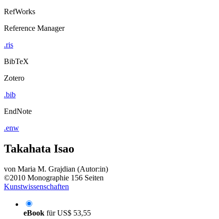
RefWorks
Reference Manager
.ris
BibTeX
Zotero
.bib
EndNote
.enw
Takahata Isao
von
Maria M. Grajdian (Autor:in)
©2010
Monographie
156 Seiten
Kunstwissenschaften
eBook
für
US$ 53,55