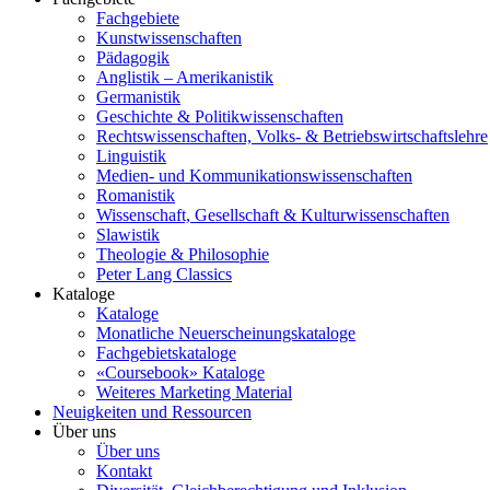
Fachgebiete
Kunstwissenschaften
Pädagogik
Anglistik – Amerikanistik
Germanistik
Geschichte & Politikwissenschaften
Rechtswissenschaften, Volks- & Betriebswirtschaftslehre
Linguistik
Medien- und Kommunikationswissenschaften
Romanistik
Wissenschaft, Gesellschaft & Kulturwissenschaften
Slawistik
Theologie & Philosophie
Peter Lang Classics
Kataloge
Kataloge
Monatliche Neuerscheinungskataloge
Fachgebietskataloge
«Coursebook» Kataloge
Weiteres Marketing Material
Neuigkeiten und Ressourcen
Über uns
Über uns
Kontakt