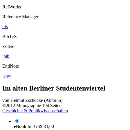
RefWorks
Reference Manager
.ris
BibTeX
Zotero
.bib
EndNote
.enw
Im alten Berliner Studentenviertel
von
Helmut Zschocke (Autor:in)
©2012
Monographie
194 Seiten
Geschichte & Politikwissenschaften
eBook
für
US$ 33,60