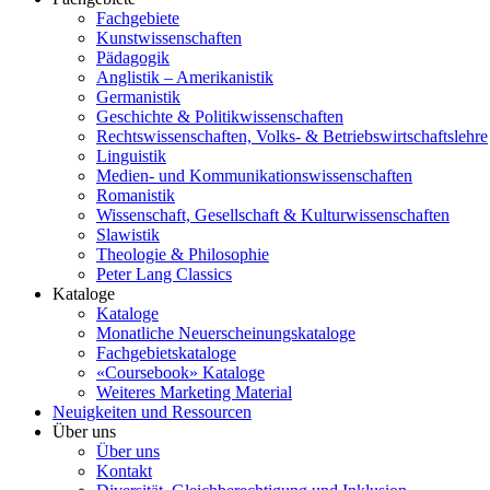
Fachgebiete
Kunstwissenschaften
Pädagogik
Anglistik – Amerikanistik
Germanistik
Geschichte & Politikwissenschaften
Rechtswissenschaften, Volks- & Betriebswirtschaftslehre
Linguistik
Medien- und Kommunikationswissenschaften
Romanistik
Wissenschaft, Gesellschaft & Kulturwissenschaften
Slawistik
Theologie & Philosophie
Peter Lang Classics
Kataloge
Kataloge
Monatliche Neuerscheinungskataloge
Fachgebietskataloge
«Coursebook» Kataloge
Weiteres Marketing Material
Neuigkeiten und Ressourcen
Über uns
Über uns
Kontakt