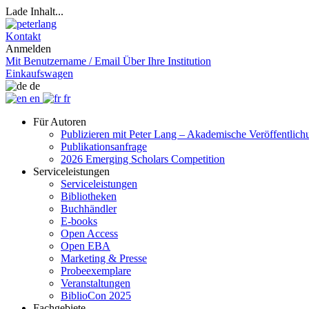
Lade Inhalt...
Kontakt
Anmelden
Mit Benutzername / Email
Über Ihre Institution
Einkaufswagen
de
en
fr
Für Autoren
Publizieren mit Peter Lang – Akademische Veröffentlic
Publikationsanfrage
2026 Emerging Scholars Competition
Serviceleistungen
Serviceleistungen
Bibliotheken
Buchhändler
E-books
Open Access
Open EBA
Marketing & Presse
Probeexemplare
Veranstaltungen
BiblioCon 2025
Fachgebiete