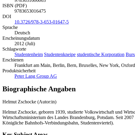
9783631606063
ISBN (PDF)
9783653016475
DOI
10.3726/978-3-653-01647-5
Sprache
Deutsch
Erscheinungsdatum
2012 (Juli)
Schlagworte
Studentenheim
Studentenkneipe
studentische Korporation
Burs
Erschienen
Frankfurt am Main, Berlin, Bern, Bruxelles, New York, Oxford
Produktsicherheit
Peter Lang Group AG
Biographische Angaben
Helmut Zschocke (Autor:in)
Helmut Zschocke, geboren 1939, studierte Volkswirtschaft und Wirtsch
Wirtschaftsministerium des Landes Brandenburg, Potsdam. Seit 2007 
Königliche Bahnhofs-Verbindungsbahn, Studentenviertel).
Key Subject Areas