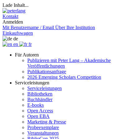
Lade Inhalt...
Kontakt
Anmelden
Mit Benutzername / Email
Über Ihre Institution
Einkaufswagen
de
en
fr
Für Autoren
Publizieren mit Peter Lang – Akademische
Veröffentlichungen
Publikationsanfrage
2026 Emerging Scholars Competition
Serviceleistungen
Serviceleistungen
Bibliotheken
Buchhändler
E-books
Open Access
Open EBA
Marketing & Presse
Probeexemplare
Veranstaltungen
BiblioCon 2025