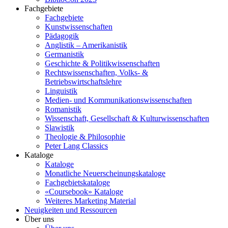
Fachgebiete
Fachgebiete
Kunstwissenschaften
Pädagogik
Anglistik – Amerikanistik
Germanistik
Geschichte & Politikwissenschaften
Rechtswissenschaften, Volks- &
Betriebswirtschaftslehre
Linguistik
Medien- und Kommunikationswissenschaften
Romanistik
Wissenschaft, Gesellschaft & Kulturwissenschaften
Slawistik
Theologie & Philosophie
Peter Lang Classics
Kataloge
Kataloge
Monatliche Neuerscheinungskataloge
Fachgebietskataloge
«Coursebook» Kataloge
Weiteres Marketing Material
Neuigkeiten und Ressourcen
Über uns