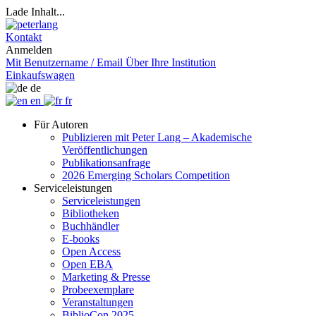
Lade Inhalt...
Kontakt
Anmelden
Mit Benutzername / Email
Über Ihre Institution
Einkaufswagen
de
en
fr
Für Autoren
Publizieren mit Peter Lang – Akademische
Veröffentlichungen
Publikationsanfrage
2026 Emerging Scholars Competition
Serviceleistungen
Serviceleistungen
Bibliotheken
Buchhändler
E-books
Open Access
Open EBA
Marketing & Presse
Probeexemplare
Veranstaltungen
BiblioCon 2025