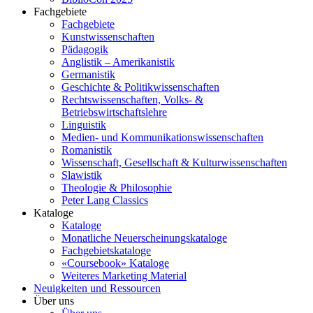
Fachgebiete
Fachgebiete
Kunstwissenschaften
Pädagogik
Anglistik – Amerikanistik
Germanistik
Geschichte & Politikwissenschaften
Rechtswissenschaften, Volks- &
Betriebswirtschaftslehre
Linguistik
Medien- und Kommunikationswissenschaften
Romanistik
Wissenschaft, Gesellschaft & Kulturwissenschaften
Slawistik
Theologie & Philosophie
Peter Lang Classics
Kataloge
Kataloge
Monatliche Neuerscheinungskataloge
Fachgebietskataloge
«Coursebook» Kataloge
Weiteres Marketing Material
Neuigkeiten und Ressourcen
Über uns