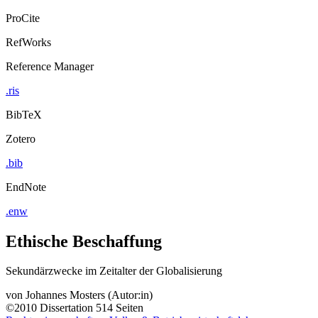
ProCite
RefWorks
Reference Manager
.ris
BibTeX
Zotero
.bib
EndNote
.enw
Ethische Beschaffung
Sekundärzwecke im Zeitalter der Globalisierung
von
Johannes Mosters (Autor:in)
©2010
Dissertation
514 Seiten