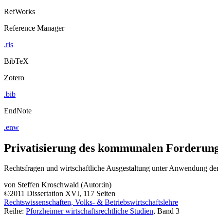
RefWorks
Reference Manager
.ris
BibTeX
Zotero
.bib
EndNote
.enw
Privatisierung des kommunalen Forderu
Rechtsfragen und wirtschaftliche Ausgestaltung unter Anwendung der
von
Steffen Kroschwald (Autor:in)
©2011
Dissertation
XVI, 117 Seiten
Rechtswissenschaften, Volks- & Betriebswirtschaftslehre
Reihe:
Pforzheimer wirtschaftsrechtliche Studien
, Band 3