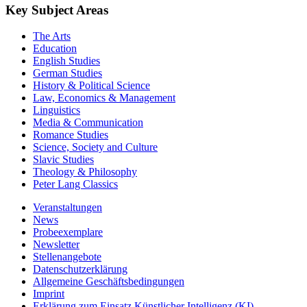
Key Subject Areas
The Arts
Education
English Studies
German Studies
History & Political Science
Law, Economics & Management
Linguistics
Media & Communication
Romance Studies
Science, Society and Culture
Slavic Studies
Theology & Philosophy
Peter Lang Classics
Veranstaltungen
News
Probeexemplare
Newsletter
Stellenangebote
Datenschutzerklärung
Allgemeine Geschäftsbedingungen
Imprint
Erklärung zum Einsatz Künstlicher Intelligenz (KI)