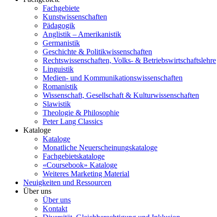
Fachgebiete
Kunstwissenschaften
Pädagogik
Anglistik – Amerikanistik
Germanistik
Geschichte & Politikwissenschaften
Rechtswissenschaften, Volks- & Betriebswirtschaftslehre
Linguistik
Medien- und Kommunikationswissenschaften
Romanistik
Wissenschaft, Gesellschaft & Kulturwissenschaften
Slawistik
Theologie & Philosophie
Peter Lang Classics
Kataloge
Kataloge
Monatliche Neuerscheinungskataloge
Fachgebietskataloge
«Coursebook» Kataloge
Weiteres Marketing Material
Neuigkeiten und Ressourcen
Über uns
Über uns
Kontakt