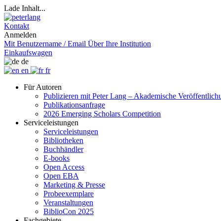
Lade Inhalt...
Kontakt
Anmelden
Mit Benutzername / Email
Über Ihre Institution
Einkaufswagen
de
en
fr
Für Autoren
Publizieren mit Peter Lang – Akademische Veröffentlic
Publikationsanfrage
2026 Emerging Scholars Competition
Serviceleistungen
Serviceleistungen
Bibliotheken
Buchhändler
E-books
Open Access
Open EBA
Marketing & Presse
Probeexemplare
Veranstaltungen
BiblioCon 2025
Fachgebiete