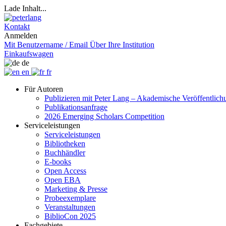
Lade Inhalt...
Kontakt
Anmelden
Mit Benutzername / Email
Über Ihre Institution
Einkaufswagen
de
en
fr
Für Autoren
Publizieren mit Peter Lang – Akademische Veröffentlic
Publikationsanfrage
2026 Emerging Scholars Competition
Serviceleistungen
Serviceleistungen
Bibliotheken
Buchhändler
E-books
Open Access
Open EBA
Marketing & Presse
Probeexemplare
Veranstaltungen
BiblioCon 2025
Fachgebiete