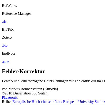
RefWorks
Reference Manager
.ris
BibTeX
Zotero
.bib
EndNote
.enw
Fehler-Korrektur
Lehrer- und lernerbezogene Untersuchungen zur Fehlerdidaktik im Eng
von
Markus Bohnensteffen (Autor:in)
©2010
Dissertation
306 Seiten
Pädagogik
Reihe:
Europäische Hochschulschriften / European University Studies