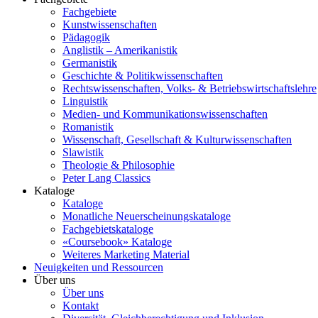
Fachgebiete
Kunstwissenschaften
Pädagogik
Anglistik – Amerikanistik
Germanistik
Geschichte & Politikwissenschaften
Rechtswissenschaften, Volks- & Betriebswirtschaftslehre
Linguistik
Medien- und Kommunikationswissenschaften
Romanistik
Wissenschaft, Gesellschaft & Kulturwissenschaften
Slawistik
Theologie & Philosophie
Peter Lang Classics
Kataloge
Kataloge
Monatliche Neuerscheinungskataloge
Fachgebietskataloge
«Coursebook» Kataloge
Weiteres Marketing Material
Neuigkeiten und Ressourcen
Über uns
Über uns
Kontakt