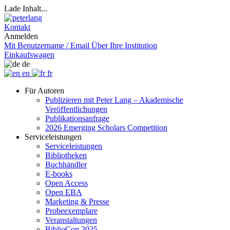
Lade Inhalt...
Kontakt
Anmelden
Mit Benutzername / Email
Über Ihre Institution
Einkaufswagen
de
en
fr
Für Autoren
Publizieren mit Peter Lang – Akademische
Veröffentlichungen
Publikationsanfrage
2026 Emerging Scholars Competition
Serviceleistungen
Serviceleistungen
Bibliotheken
Buchhändler
E-books
Open Access
Open EBA
Marketing & Presse
Probeexemplare
Veranstaltungen
BiblioCon 2025