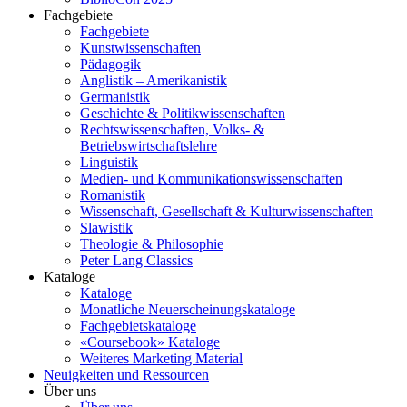
Fachgebiete
Fachgebiete
Kunstwissenschaften
Pädagogik
Anglistik – Amerikanistik
Germanistik
Geschichte & Politikwissenschaften
Rechtswissenschaften, Volks- &
Betriebswirtschaftslehre
Linguistik
Medien- und Kommunikationswissenschaften
Romanistik
Wissenschaft, Gesellschaft & Kulturwissenschaften
Slawistik
Theologie & Philosophie
Peter Lang Classics
Kataloge
Kataloge
Monatliche Neuerscheinungskataloge
Fachgebietskataloge
«Coursebook» Kataloge
Weiteres Marketing Material
Neuigkeiten und Ressourcen
Über uns