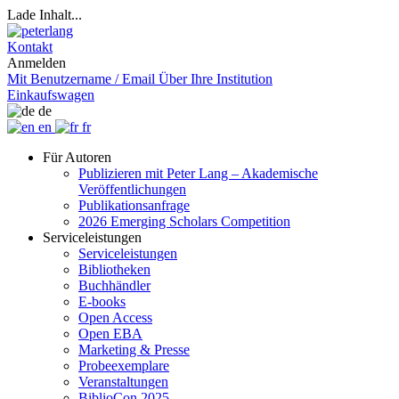
Lade Inhalt...
Kontakt
Anmelden
Mit Benutzername / Email
Über Ihre Institution
Einkaufswagen
de
en
fr
Für Autoren
Publizieren mit Peter Lang – Akademische
Veröffentlichungen
Publikationsanfrage
2026 Emerging Scholars Competition
Serviceleistungen
Serviceleistungen
Bibliotheken
Buchhändler
E-books
Open Access
Open EBA
Marketing & Presse
Probeexemplare
Veranstaltungen
BiblioCon 2025