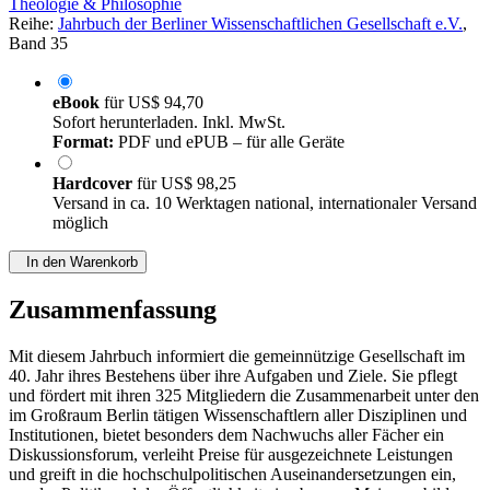
Theologie & Philosophie
Reihe:
Jahrbuch der Berliner Wissenschaftlichen Gesellschaft e.V.
,
Band 35
eBook
für
US$ 94,70
Sofort herunterladen. Inkl. MwSt.
Format:
PDF und ePUB – für alle Geräte
Hardcover
für
US$ 98,25
Versand in ca. 10 Werktagen national, internationaler Versand
möglich
In den Warenkorb
Zusammenfassung
Mit diesem Jahrbuch informiert die gemeinnützige Gesellschaft im
40. Jahr ihres Bestehens über ihre Aufgaben und Ziele. Sie pflegt
und fördert mit ihren 325 Mitgliedern die Zusammenarbeit unter den
im Großraum Berlin tätigen Wissenschaftlern aller Disziplinen und
Institutionen, bietet besonders dem Nachwuchs aller Fächer ein
Diskussionsforum, verleiht Preise für ausgezeichnete Leistungen
und greift in die hochschulpolitischen Auseinandersetzungen ein,