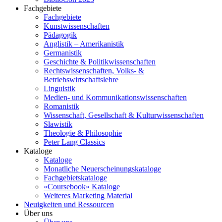
Fachgebiete
Fachgebiete
Kunstwissenschaften
Pädagogik
Anglistik – Amerikanistik
Germanistik
Geschichte & Politikwissenschaften
Rechtswissenschaften, Volks- &
Betriebswirtschaftslehre
Linguistik
Medien- und Kommunikationswissenschaften
Romanistik
Wissenschaft, Gesellschaft & Kulturwissenschaften
Slawistik
Theologie & Philosophie
Peter Lang Classics
Kataloge
Kataloge
Monatliche Neuerscheinungskataloge
Fachgebietskataloge
«Coursebook» Kataloge
Weiteres Marketing Material
Neuigkeiten und Ressourcen
Über uns