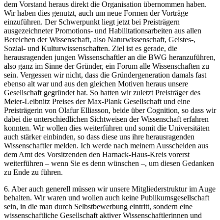
dem Vorstand heraus direkt die Organisation übernommen haben.
Wir haben dies genutzt, auch um neue Formen der Vorträge
einzuführen. Der Schwerpunkt liegt jetzt bei Preisträgern
ausgezeichneter Promotions- und Habilitationsarbeiten aus allen
Bereichen der Wissenschaft, also Naturwissenschaft, Geistes-,
Sozial- und Kulturwissenschaften. Ziel ist es gerade, die
herausragenden jungen Wissenschaftler an die BWG heranzuführen,
also ganz im Sinne der Gründer, ein Forum alle Wissenschaften zu
sein. Vergessen wir nicht, dass die Gründergeneration damals fast
ebenso alt war und aus den gleichen Motiven heraus unsere
Gesellschaft gegründet hat. So hatten wir zuletzt Preisträger des
Meier-Leibnitz Preises der Max-Plank Gesellschaft und eine
Preisträgerin von Olafur Elliasson, beide über Cognition, so dass wir
dabei die unterschiedlichen Sichtweisen der Wissenschaft erfahren
konnten. Wir wollen dies weiterführen und somit die Universitäten
auch stärker einbinden, so dass diese uns ihre herausragenden
Wissenschaftler melden. Ich werde nach meinem Ausscheiden aus
dem Amt des Vorsitzenden den Harnack-Haus-Kreis vorerst
weiterführen – wenn Sie es denn wünschen –, um diesen Gedanken
zu Ende zu führen.
6. Aber auch generell müssen wir unsere Mitgliederstruktur im Auge
behalten. Wir waren und wollen auch keine Publikumsgesellschaft
sein, in die man durch Selbstbewerbung eintritt, sondern eine
wissenschaftliche Gesellschaft aktiver Wissenschaftlerinnen und