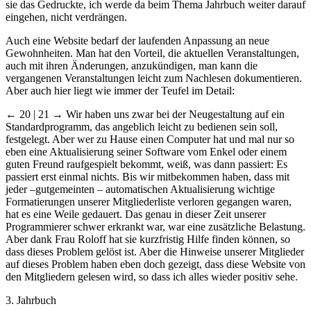
sie das Gedruckte, ich werde da beim Thema Jahrbuch weiter darauf
eingehen, nicht verdrängen.
Auch eine Website bedarf der laufenden Anpassung an neue
Gewohnheiten. Man hat den Vorteil, die aktuellen Veranstaltungen,
auch mit ihren Änderungen, anzukündigen, man kann die
vergangenen Veranstaltungen leicht zum Nachlesen dokumentieren.
Aber auch hier liegt wie immer der Teufel im Detail:
← 20 | 21 →
Wir haben uns zwar bei der Neugestaltung auf ein
Standardprogramm, das angeblich leicht zu bedienen sein soll,
festgelegt. Aber wer zu Hause einen Computer hat und mal nur so
eben eine Aktualisierung seiner Software vom Enkel oder einem
guten Freund raufgespielt bekommt, weiß, was dann passiert: Es
passiert erst einmal nichts. Bis wir mitbekommen haben, dass mit
jeder –gutgemeinten – automatischen Aktualisierung wichtige
Formatierungen unserer Mitgliederliste verloren gegangen waren,
hat es eine Weile gedauert. Das genau in dieser Zeit unserer
Programmierer schwer erkrankt war, war eine zusätzliche Belastung.
Aber dank Frau Roloff hat sie kurzfristig Hilfe finden können, so
dass dieses Problem gelöst ist. Aber die Hinweise unserer Mitglieder
auf dieses Problem haben eben doch gezeigt, dass diese Website von
den Mitgliedern gelesen wird, so dass ich alles wieder positiv sehe.
3. Jahrbuch