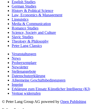
English Studies
German Studies
History & Political Science
Law, Economics & Management
Linguistics
Media & Communication
Romance Studies
Science, Society and Culture
Slavic Studies
Theology & Philosophy
Peter Lang Classics
Veranstaltungen
News
Probeexemplare
Newsletter
Stellenangebote
Datenschutzerklärung
Allgemeine Geschäftsbedingungen
Imprint
Erklärung zum Einsatz Künstlicher Intelligenz (KI)
Vertrag widerrufen
© Peter Lang Group AG
powered by
Open Publishing