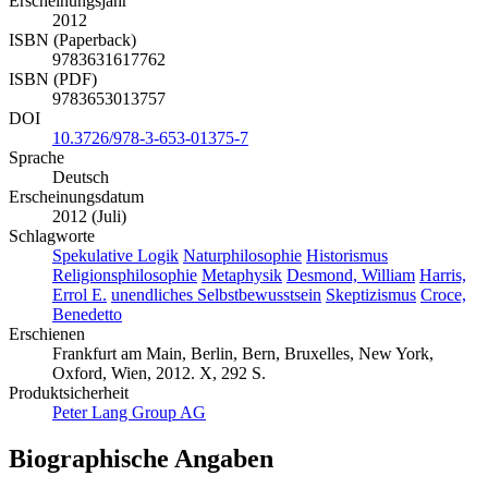
Erscheinungsjahr
2012
ISBN (Paperback)
9783631617762
ISBN (PDF)
9783653013757
DOI
10.3726/978-3-653-01375-7
Sprache
Deutsch
Erscheinungsdatum
2012 (Juli)
Schlagworte
Spekulative Logik
Naturphilosophie
Historismus
Religionsphilosophie
Metaphysik
Desmond, William
Harris,
Errol E.
unendliches Selbstbewusstsein
Skeptizismus
Croce,
Benedetto
Erschienen
Frankfurt am Main, Berlin, Bern, Bruxelles, New York,
Oxford, Wien, 2012. X, 292 S.
Produktsicherheit
Peter Lang Group AG
Biographische Angaben