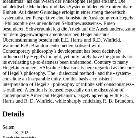
Idealismus» als das Wesen der Philosophie Hegels erkannt. Die
«dialektische Methode» und das «System» bilden eine untrennbare
Einheit. Auf dieser Grundlage erfolgt in einer streng theoretisch-
systematischen Perspektive eine konsistente Auslegung von Hegels
«Philosophie des unendlichen Selbstbewusstseins». Einen
besonderen Schwerpunkt legt die Arbeit auf die Auseinandersetzung
mit dem gegenwärtigen amerikanischen Hegelianismus.
Übereinstimmung besteht mit E.E. Harris und R.D. Winfield,
während R.B. Brandom entschieden kritisiert wird.
Contemporary philosophy’s development has been decisively
influenced by Hegel’s thought, yet only rarely have the grounds for
its everlasting up-to-dateness been understood. Contrary to many
Hegel-interpreters, «Absolute Idealism» is here regarded as the core
of Hegel’s philosophy. The «dialectical method» and the «system»
constitute an inseparable unity. On this basis a consistent
interpretation of Hegel’s «philosophy of infinite self-consciousness»
is outlined. Attention is focused especially on the discussion of
contemporary American Hegelianism, largely agreeing with E. E.
Harris and R. D. Winfield, while sharply criticizing R. B. Brandom.
Details
Seiten
X, 292