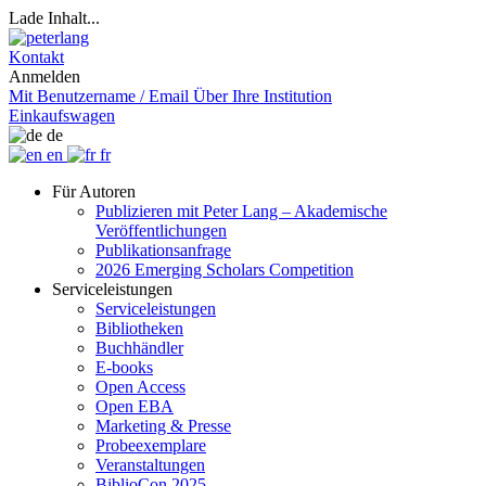
Lade Inhalt...
Kontakt
Anmelden
Mit Benutzername / Email
Über Ihre Institution
Einkaufswagen
de
en
fr
Für Autoren
Publizieren mit Peter Lang – Akademische
Veröffentlichungen
Publikationsanfrage
2026 Emerging Scholars Competition
Serviceleistungen
Serviceleistungen
Bibliotheken
Buchhändler
E-books
Open Access
Open EBA
Marketing & Presse
Probeexemplare
Veranstaltungen
BiblioCon 2025