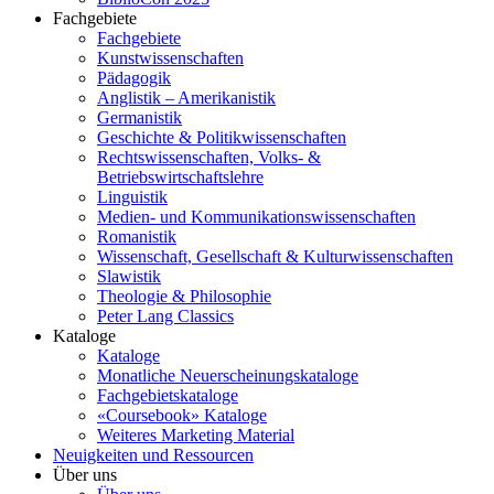
Fachgebiete
Fachgebiete
Kunstwissenschaften
Pädagogik
Anglistik – Amerikanistik
Germanistik
Geschichte & Politikwissenschaften
Rechtswissenschaften, Volks- &
Betriebswirtschaftslehre
Linguistik
Medien- und Kommunikationswissenschaften
Romanistik
Wissenschaft, Gesellschaft & Kulturwissenschaften
Slawistik
Theologie & Philosophie
Peter Lang Classics
Kataloge
Kataloge
Monatliche Neuerscheinungskataloge
Fachgebietskataloge
«Coursebook» Kataloge
Weiteres Marketing Material
Neuigkeiten und Ressourcen
Über uns