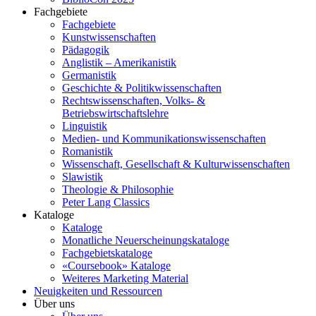
Fachgebiete
Fachgebiete
Kunstwissenschaften
Pädagogik
Anglistik – Amerikanistik
Germanistik
Geschichte & Politikwissenschaften
Rechtswissenschaften, Volks- &
Betriebswirtschaftslehre
Linguistik
Medien- und Kommunikationswissenschaften
Romanistik
Wissenschaft, Gesellschaft & Kulturwissenschaften
Slawistik
Theologie & Philosophie
Peter Lang Classics
Kataloge
Kataloge
Monatliche Neuerscheinungskataloge
Fachgebietskataloge
«Coursebook» Kataloge
Weiteres Marketing Material
Neuigkeiten und Ressourcen
Über uns