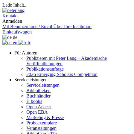
Lade Inhalt...
Kontakt
Anmelden
Mit Benutzername / Email
Über Ihre Institution
Einkaufswagen
de
en
fr
Für Autoren
Publizieren mit Peter Lang – Akademische
Veröffentlichungen
Publikationsanfrage
2026 Emerging Scholars Competition
Serviceleistungen
Serviceleistungen
Bibliotheken
Buchhändler
E-books
Open Access
Open EBA
Marketing & Presse
Probeexemplare
Veranstaltungen
BiblioCon 2025