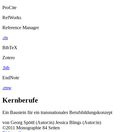
ProCite
RefWorks
Reference Manager
.ris
BibTeX
Zotero
.bib
EndNote
.enw
Kernberufe
Ein Baustein für ein transnationales Berufsbildungskonzept
von
Georg Spöttl (Autor:in)
Jessica Blings (Autor:in)
©2011
Monographie
84 Seiten