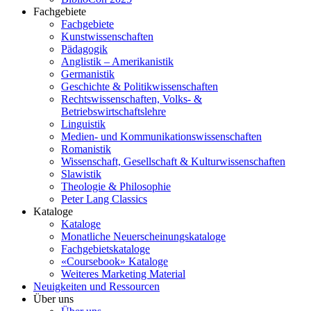
Fachgebiete
Fachgebiete
Kunstwissenschaften
Pädagogik
Anglistik – Amerikanistik
Germanistik
Geschichte & Politikwissenschaften
Rechtswissenschaften, Volks- &
Betriebswirtschaftslehre
Linguistik
Medien- und Kommunikationswissenschaften
Romanistik
Wissenschaft, Gesellschaft & Kulturwissenschaften
Slawistik
Theologie & Philosophie
Peter Lang Classics
Kataloge
Kataloge
Monatliche Neuerscheinungskataloge
Fachgebietskataloge
«Coursebook» Kataloge
Weiteres Marketing Material
Neuigkeiten und Ressourcen
Über uns