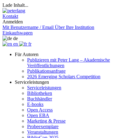
Lade Inhalt...
Kontakt
Anmelden
Mit Benutzername / Email
Über Ihre Institution
Einkaufswagen
de
en
fr
Für Autoren
Publizieren mit Peter Lang – Akademische
Veröffentlichungen
Publikationsanfrage
2026 Emerging Scholars Competition
Serviceleistungen
Serviceleistungen
Bibliotheken
Buchhändler
E-books
Open Access
Open EBA
Marketing & Presse
Probeexemplare
Veranstaltungen
BiblioCon 2025