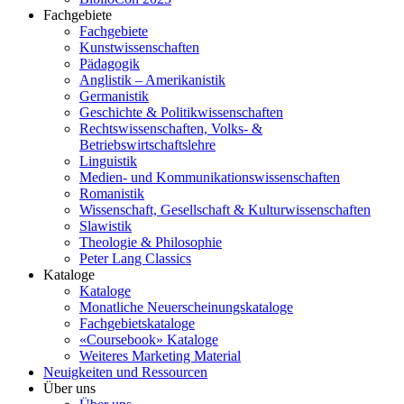
Fachgebiete
Fachgebiete
Kunstwissenschaften
Pädagogik
Anglistik – Amerikanistik
Germanistik
Geschichte & Politikwissenschaften
Rechtswissenschaften, Volks- &
Betriebswirtschaftslehre
Linguistik
Medien- und Kommunikationswissenschaften
Romanistik
Wissenschaft, Gesellschaft & Kulturwissenschaften
Slawistik
Theologie & Philosophie
Peter Lang Classics
Kataloge
Kataloge
Monatliche Neuerscheinungskataloge
Fachgebietskataloge
«Coursebook» Kataloge
Weiteres Marketing Material
Neuigkeiten und Ressourcen
Über uns