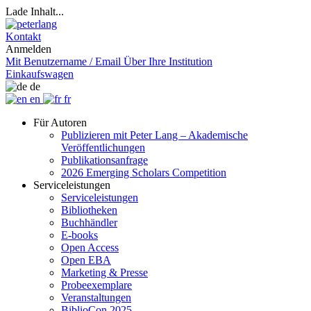
Lade Inhalt...
Kontakt
Anmelden
Mit Benutzername / Email
Über Ihre Institution
Einkaufswagen
de
en
fr
Für Autoren
Publizieren mit Peter Lang – Akademische
Veröffentlichungen
Publikationsanfrage
2026 Emerging Scholars Competition
Serviceleistungen
Serviceleistungen
Bibliotheken
Buchhändler
E-books
Open Access
Open EBA
Marketing & Presse
Probeexemplare
Veranstaltungen
BiblioCon 2025