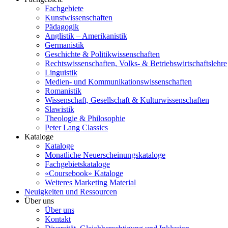
Fachgebiete
Kunstwissenschaften
Pädagogik
Anglistik – Amerikanistik
Germanistik
Geschichte & Politikwissenschaften
Rechtswissenschaften, Volks- & Betriebswirtschaftslehre
Linguistik
Medien- und Kommunikationswissenschaften
Romanistik
Wissenschaft, Gesellschaft & Kulturwissenschaften
Slawistik
Theologie & Philosophie
Peter Lang Classics
Kataloge
Kataloge
Monatliche Neuerscheinungskataloge
Fachgebietskataloge
«Coursebook» Kataloge
Weiteres Marketing Material
Neuigkeiten und Ressourcen
Über uns
Über uns
Kontakt