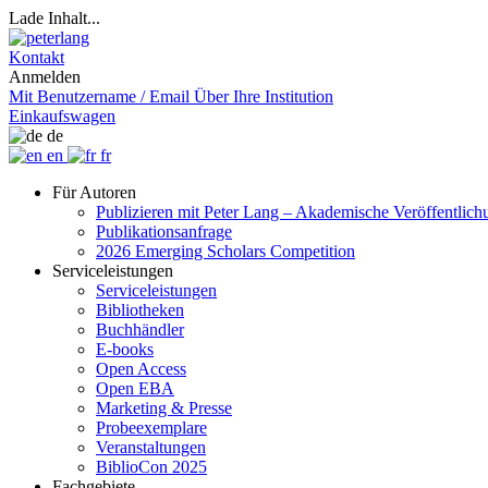
Lade Inhalt...
Kontakt
Anmelden
Mit Benutzername / Email
Über Ihre Institution
Einkaufswagen
de
en
fr
Für Autoren
Publizieren mit Peter Lang – Akademische Veröffentlic
Publikationsanfrage
2026 Emerging Scholars Competition
Serviceleistungen
Serviceleistungen
Bibliotheken
Buchhändler
E-books
Open Access
Open EBA
Marketing & Presse
Probeexemplare
Veranstaltungen
BiblioCon 2025
Fachgebiete