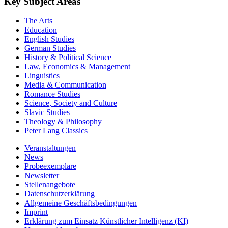
Key Subject Areas
The Arts
Education
English Studies
German Studies
History & Political Science
Law, Economics & Management
Linguistics
Media & Communication
Romance Studies
Science, Society and Culture
Slavic Studies
Theology & Philosophy
Peter Lang Classics
Veranstaltungen
News
Probeexemplare
Newsletter
Stellenangebote
Datenschutzerklärung
Allgemeine Geschäftsbedingungen
Imprint
Erklärung zum Einsatz Künstlicher Intelligenz (KI)