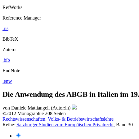
RefWorks
Reference Manager
.ris
BibTeX
Zotero
.bib
EndNote
.enw
Die Anwendung des ABGB in Italien im 19.
von
Daniele Mattiangeli (Autor:in)
©2012
Monographie
208 Seiten
Rechtswissenschaften, Volks- & Betriebswirtschaftslehre
Reihe:
Salzburger Studien zum Europäischen Privatrecht
, Band 30