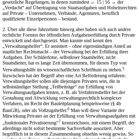
gesetzliche Regelungen, in denen zumindest
← 15 | 16 →
der
„Verdacht“ auf Übertragung von Staatsaufgaben und Hoheitsrechten
auf Private – Unternehmen, Verbände, Agenturen, beruflich
qualifizierte Einzelpersonen – bestand.
2. Über alle diese Jahrzehnte hinweg aber haben sich auch andere
rechtliche Formen der öffentlichen Aufgabenerfüllung durch Private
entwickelt und durchgesetzt. Man kannte und kennt den
„Verwaltungshelfer“. Er assistiert – ohne eigenständigen Anteil an
staatlicher Rechtsmacht – der Verwaltung bei der Erfüllung ihrer
Aufgaben. Der Schülerlotse, selbstloser Staatshelfer, nicht
Staatsdiener, hat es lange Zeit übernommen, für diesen Typ von
5
Verwaltungshilfe im wissenschaftlichen Schrifttum zu stehen.
Inzwischen hat der Begriff aber eine Art Beförderung erfahren:
Verwaltungshelfer sollen alle diejenigen Privaten sein, die in
selbstständiger Stellung „Teilbeiträge“ zur Erfüllung von
Verwaltungsaufgaben leisten, z. B. als Verfahrenshelfer bei der
Gestaltung und Abwicklung verwaltungsrechtlich komplexer
Verfahren, im Recht der Bauleitplanung beispielsweise (§ 4b
6
BauGB), oder als Vollzugshelfer.
Man will diese Variante der
Mitwirkung Privater an der Erfüllung von Verwaltungsaufgaben mit
7
„funktionaler Privatisierung“
kennzeichnen, mit einem Begriff, der
allerdings nicht sofort bestimmte Sachverhalte assoziiert. Aber
begrifflich ist in diesem Zusammenhang ohnehin wenig gewiss. So