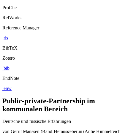
ProCite
RefWorks
Reference Manager
.ris
BibTeX
Zotero
.bib
EndNote
.enw
Public-private-Partnership im
kommunalen Bereich
Deutsche und russische Erfahrungen
von
Gerrit Manssen (Band-Herausgeber:in)
Antje Himmelreich