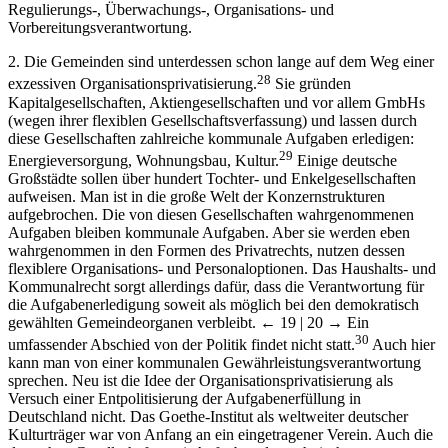
Regulierungs-, Überwachungs-, Organisations- und
Vorbereitungsverantwortung.
2. Die Gemeinden sind unterdessen schon lange auf dem Weg einer
28
exzessiven Organisationsprivatisierung.
Sie gründen
Kapitalgesellschaften, Aktiengesellschaften und vor allem GmbHs
(wegen ihrer flexiblen Gesellschaftsverfassung) und lassen durch
diese Gesellschaften zahlreiche kommunale Aufgaben erledigen:
29
Energieversorgung, Wohnungsbau, Kultur.
Einige deutsche
Großstädte sollen über hundert Tochter- und Enkelgesellschaften
aufweisen. Man ist in die große Welt der Konzernstrukturen
aufgebrochen. Die von diesen Gesellschaften wahrgenommenen
Aufgaben bleiben kommunale Aufgaben. Aber sie werden eben
wahrgenommen in den Formen des Privatrechts, nutzen dessen
flexiblere Organisations- und Personaloptionen. Das Haushalts- und
Kommunalrecht sorgt allerdings dafür, dass die Verantwortung für
die Aufgabenerledigung soweit als möglich bei den demokratisch
gewählten Gemeindeorganen verbleibt.
← 19 | 20 →
Ein
30
umfassender Abschied von der Politik findet nicht statt.
Auch hier
kann man von einer kommunalen Gewährleistungsverantwortung
sprechen. Neu ist die Idee der Organisationsprivatisierung als
Versuch einer Entpolitisierung der Aufgabenerfüllung in
Deutschland nicht. Das Goethe-Institut als weltweiter deutscher
Kulturträger war von Anfang an ein eingetragener Verein. Auch die