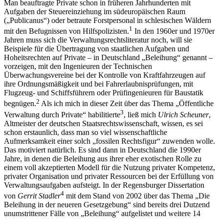
Man beauftragte Private schon in früheren Jahrhunderten mit
Aufgaben der Steuereinziehung im südeuropäischen Raum
(„Publicanus“) oder betraute Forstpersonal in schlesischen Wäldern
1
mit den Befugnissen von Hilfspolizisten.
In den 1960er und 1970er
Jahren muss sich die Verwaltungsrechtsliteratur noch, will sie
Beispiele für die Übertragung von staatlichen Aufgaben und
Hoheitsrechten auf Private – in Deutschland „Beleihung“ genannt –
vorzeigen, mit den Ingenieuren der Technischen
Überwachungsvereine bei der Kontrolle von Kraftfahrzeugen auf
ihre Ordnungsmäßigkeit und bei Fahrerlaubnisprüfungen, mit
Flugzeug- und Schiffsführern oder Prüfingenieuren für Baustatik
2
begnügen.
Als ich mich in dieser Zeit über das Thema „Öffentliche
3
Verwaltung durch Private“ habilitierte
, ließ mich
Ulrich Scheuner
,
Altmeister der deutschen Staatsrechtswissenschaft, wissen, es sei
schon erstaunlich, dass man so viel wissenschaftliche
Aufmerksamkeit einer solch „fossilen Rechtsfigur“ zuwenden wolle.
Das motiviert natürlich. Es sind dann in Deutschland die 1990er
Jahre, in denen die Beleihung aus ihrer eher exotischen Rolle zu
einem voll akzeptierten Modell für die Nutzung privater Kompetenz,
privater Organisation und privater Ressourcen bei der Erfüllung von
Verwaltungsaufgaben aufsteigt. In der Regensburger Dissertation
4
von
Gerrit Stadler
mit dem Stand von 2002 über das Thema „Die
Beleihung in der neueren Gesetzgebung“ sind bereits drei Dutzend
unumstrittener Fälle von „Beleihung“ aufgelistet und weitere 14