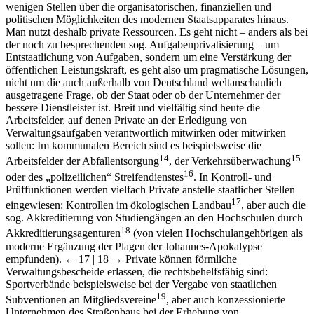
wenigen Stellen über die organisatorischen, finanziellen und
politischen Möglichkeiten des modernen Staatsapparates hinaus.
Man nutzt deshalb private Ressourcen. Es geht nicht – anders als bei
der noch zu besprechenden sog. Aufgabenprivatisierung – um
Entstaatlichung von Aufgaben, sondern um eine Verstärkung der
öffentlichen Leistungskraft, es geht also um pragmatische Lösungen,
nicht um die auch außerhalb von Deutschland weltanschaulich
ausgetragene Frage, ob der Staat oder ob der Unternehmer der
bessere Dienstleister ist. Breit und vielfältig sind heute die
Arbeitsfelder, auf denen Private an der Erledigung von
Verwaltungsaufgaben verantwortlich mitwirken oder mitwirken
sollen: Im kommunalen Bereich sind es beispielsweise die
14
15
Arbeitsfelder der Abfallentsorgung
, der Verkehrsüberwachung
16
oder des „polizeilichen“ Streifendienstes
. In Kontroll- und
Prüffunktionen werden vielfach Private anstelle staatlicher Stellen
17
eingewiesen: Kontrollen im ökologischen Landbau
, aber auch die
sog. Akkreditierung von Studiengängen an den Hochschulen durch
18
Akkreditierungsagenturen
(von vielen Hochschulangehörigen als
moderne Ergänzung der Plagen der Johannes-Apokalypse
empfunden).
← 17 | 18 →
Private können förmliche
Verwaltungsbescheide erlassen, die rechtsbehelfsfähig sind:
Sportverbände beispielsweise bei der Vergabe von staatlichen
19
Subventionen an Mitgliedsvereine
, aber auch konzessionierte
Unternehmen des Straßenbaus bei der Erhebung von