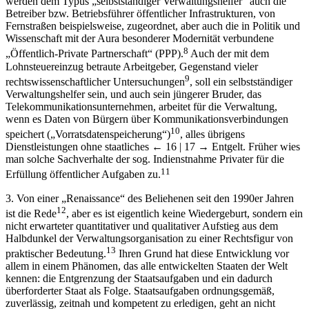
werden dem Typus „selbstständiger Verwaltungshelfer“ auch die
Betreiber bzw. Betriebsführer öffentlicher Infrastrukturen, von
Fernstraßen beispielsweise, zugeordnet, aber auch die in Politik und
Wissenschaft mit der Aura besonderer Modernität verbundene
8
„Öffentlich-Private Partnerschaft“ (PPP).
Auch der mit dem
Lohnsteuereinzug betraute Arbeitgeber, Gegenstand vieler
9
rechtswissenschaftlicher Untersuchungen
, soll ein selbstständiger
Verwaltungshelfer sein, und auch sein jüngerer Bruder, das
Telekommunikationsunternehmen, arbeitet für die Verwaltung,
wenn es Daten von Bürgern über Kommunikationsverbindungen
10
speichert („Vorratsdatenspeicherung“)
, alles übrigens
Dienstleistungen ohne staatliches
← 16 | 17 →
Entgelt. Früher wies
man solche Sachverhalte der sog. Indienstnahme Privater für die
11
Erfüllung öffentlicher Aufgaben zu.
3. Von einer „Renaissance“ des Beliehenen seit den 1990er Jahren
12
ist die Rede
, aber es ist eigentlich keine Wiedergeburt, sondern ein
nicht erwarteter quantitativer und qualitativer Aufstieg aus dem
Halbdunkel der Verwaltungsorganisation zu einer Rechtsfigur von
13
praktischer Bedeutung.
Ihren Grund hat diese Entwicklung vor
allem in einem Phänomen, das alle entwickelten Staaten der Welt
kennen: die Entgrenzung der Staatsaufgaben und ein dadurch
überforderter Staat als Folge. Staatsaufgaben ordnungsgemäß,
zuverlässig, zeitnah und kompetent zu erledigen, geht an nicht