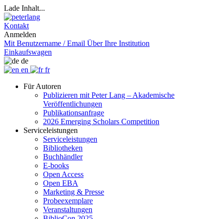
Lade Inhalt...
Kontakt
Anmelden
Mit Benutzername / Email
Über Ihre Institution
Einkaufswagen
de
en
fr
Für Autoren
Publizieren mit Peter Lang – Akademische
Veröffentlichungen
Publikationsanfrage
2026 Emerging Scholars Competition
Serviceleistungen
Serviceleistungen
Bibliotheken
Buchhändler
E-books
Open Access
Open EBA
Marketing & Presse
Probeexemplare
Veranstaltungen
BiblioCon 2025