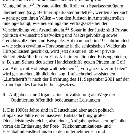
20
Mautgebühren
. Private sollen die Rolle von Sparkassenträgern
21
übernehmen (sog. Berliner Sparkassenmodell)
, werden aber auch
– ganz gegen ihren Willen – von den Juristen in Amtsträgerrollen
hineingedrängt, wie neuerdings die Vertragsärzte bei der
22
Verschreibung von Arzneimitteln.
Sogar in der Justiz sind Private
politisch erwünscht: Strafvollzug und Maßregelvollzug sowie
Gerichtsvollzieher sind Beispiele. Hat man noch im 19. Jahrhundert
– wie schon erwähnt – Forstbeamte in die schlesischen Wälder als
Hilfspolizisten geschickt, wird jetzt diskutiert, ob wir private
Sicherheitskräfte für den Einsatz in internationalen Krisengebieten,
z. B. zum Schutz deutscher Handelsschiffe gegen Piraten im Golf
23
von Aden, mit Hoheitsgewalt beleihen
, von „Lizenz zum Töten“
wird gesprochen, ähnlich den sog. Luftsicherheitsassistenten
(„Luftsheriffs“) nach der Erfahrung des 11. September 2001 auf der
Grundlage des Luftsicherheitsgesetzes.
II. Aufgaben- und Organisationsprivatisierung als Wege der
Optimierung öffentlich bedeutsamer Leistungen
1. Die 1990er Jahre sind in Deutschland aber auch politisch
strapaziöse Jahre einer massiven Entstaatlichung großer
Dienstleistungsbereiche, also einer „Aufgabenprivatisierung“, allen
voran die Entlassung der Post-, Telekommunikations- und
Eisenbahndienstleistungen in den unternehmerisch und