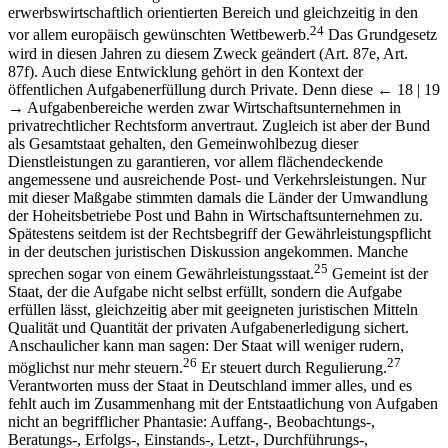
erwerbswirtschaftlich orientierten Bereich und gleichzeitig in den
24
vor allem europäisch gewünschten Wettbewerb.
Das Grundgesetz
wird in diesen Jahren zu diesem Zweck geändert (Art. 87e, Art.
87f). Auch diese Entwicklung gehört in den Kontext der
öffentlichen Aufgabenerfüllung durch Private. Denn diese
← 18 | 19
→
Aufgabenbereiche werden zwar Wirtschaftsunternehmen in
privatrechtlicher Rechtsform anvertraut. Zugleich ist aber der Bund
als Gesamtstaat gehalten, den Gemeinwohlbezug dieser
Dienstleistungen zu garantieren, vor allem flächendeckende
angemessene und ausreichende Post- und Verkehrsleistungen. Nur
mit dieser Maßgabe stimmten damals die Länder der Umwandlung
der Hoheitsbetriebe Post und Bahn in Wirtschaftsunternehmen zu.
Spätestens seitdem ist der Rechtsbegriff der Gewährleistungspflicht
in der deutschen juristischen Diskussion angekommen. Manche
25
sprechen sogar von einem Gewährleistungsstaat.
Gemeint ist der
Staat, der die Aufgabe nicht selbst erfüllt, sondern die Aufgabe
erfüllen lässt, gleichzeitig aber mit geeigneten juristischen Mitteln
Qualität und Quantität der privaten Aufgabenerledigung sichert.
Anschaulicher kann man sagen: Der Staat will weniger rudern,
26
27
möglichst nur mehr steuern.
Er steuert durch Regulierung.
Verantworten muss der Staat in Deutschland immer alles, und es
fehlt auch im Zusammenhang mit der Entstaatlichung von Aufgaben
nicht an begrifflicher Phantasie: Auffang-, Beobachtungs-,
Beratungs-, Erfolgs-, Einstands-, Letzt-, Durchführungs-,