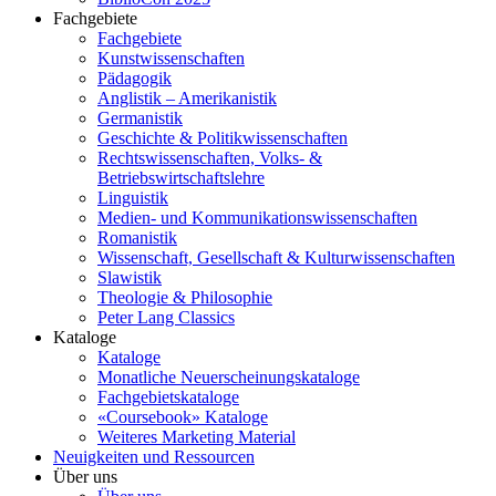
Fachgebiete
Fachgebiete
Kunstwissenschaften
Pädagogik
Anglistik – Amerikanistik
Germanistik
Geschichte & Politikwissenschaften
Rechtswissenschaften, Volks- &
Betriebswirtschaftslehre
Linguistik
Medien- und Kommunikationswissenschaften
Romanistik
Wissenschaft, Gesellschaft & Kulturwissenschaften
Slawistik
Theologie & Philosophie
Peter Lang Classics
Kataloge
Kataloge
Monatliche Neuerscheinungskataloge
Fachgebietskataloge
«Coursebook» Kataloge
Weiteres Marketing Material
Neuigkeiten und Ressourcen
Über uns