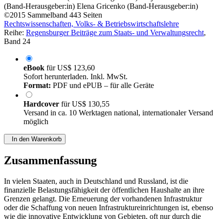
(Band-Herausgeber:in)
Elena Gricenko (Band-Herausgeber:in)
©2015
Sammelband
443 Seiten
Rechtswissenschaften, Volks- & Betriebswirtschaftslehre
Reihe:
Regensburger Beiträge zum Staats- und Verwaltungsrecht
,
Band 24
eBook
für
US$ 123,60
Sofort herunterladen. Inkl. MwSt.
Format:
PDF und ePUB – für alle Geräte
Hardcover
für
US$ 130,55
Versand in ca. 10 Werktagen national, internationaler Versand
möglich
In den Warenkorb
Zusammenfassung
In vielen Staaten, auch in Deutschland und Russland, ist die
finanzielle Belastungsfähigkeit der öffentlichen Haushalte an ihre
Grenzen gelangt. Die Erneuerung der vorhandenen Infrastruktur
oder die Schaffung von neuen Infrastruktureinrichtungen ist, ebenso
wie die innovative Entwicklung von Gebieten, oft nur durch die