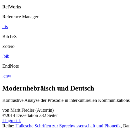
RefWorks
Reference Manager
.ris
BibTeX
Zotero
.bib
EndNote
.enw
Modernhebräisch und Deutsch
Kontrastive Analyse der Prosodie in interkulturellen Kommunikations
von
Marit Fiedler (Autor:in)
©2014
Dissertation
332 Seiten
Linguistik
Reihe:
Hallesche Schriften zur Sprechwissenschaft und Phonetik
, Ba