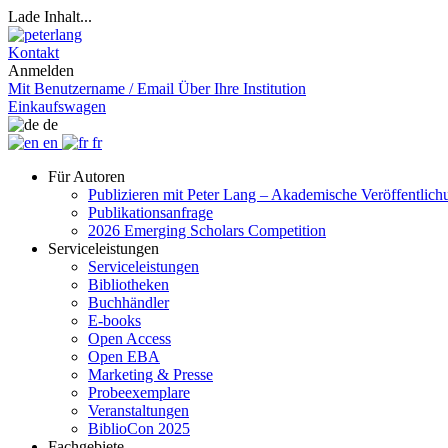
Lade Inhalt...
Kontakt
Anmelden
Mit Benutzername / Email
Über Ihre Institution
Einkaufswagen
de
en
fr
Für Autoren
Publizieren mit Peter Lang – Akademische Veröffentlic
Publikationsanfrage
2026 Emerging Scholars Competition
Serviceleistungen
Serviceleistungen
Bibliotheken
Buchhändler
E-books
Open Access
Open EBA
Marketing & Presse
Probeexemplare
Veranstaltungen
BiblioCon 2025
Fachgebiete