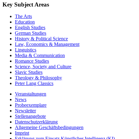
Key Subject Areas
The Arts
Education
English Studies
German Studies
History & Political Science
Law, Economics & Management
Linguistics
Media & Communication
Romance Studies
Science, Society and Culture
Slavic Studies
Theology & Philosophy
Peter Lang Classics
Veranstaltungen
News
Probeexemplare
Newsletter
Stellenangebote
Datenschutzerklärung
Allgemeine Geschäftsbedingungen
Imprint
Erklärung zum Einsatz Künstlicher Intelligenz (KI)