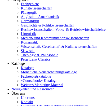
Fachgebiete
Kunstwissenschaften
Pädagogik
Anglistik – Amerikanistik
Germanistik
Geschichte & Politikwissenschaften
Rechtswissenschaften, Volks- & Betriebswirtschaftslehre
Linguistik
Medien- und Kommunikationswissenschaften
Romanistik
Wissenschaft, Gesellschaft & Kulturwissenschaften
Slawistik
Theologie & Philosophie
Peter Lang Classics
Kataloge
Kataloge
Monatliche Neuerscheinungskataloge
Fachgebietskataloge
«Coursebook» Kataloge
Weiteres Marketing Material
Neuigkeiten und Ressourcen
Über uns
Über uns
Kontakt