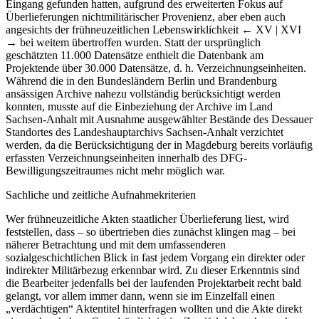
Eingang gefunden hatten, aufgrund des erweiterten Fokus auf
Überlieferungen nichtmilitärischer Provenienz, aber eben auch
angesichts der frühneuzeitlichen Lebenswirklichkeit
← XV | XVI
→
bei weitem übertroffen wurden. Statt der ursprünglich
geschätzten 11.000 Datensätze enthielt die Datenbank am
Projektende über 30.000 Datensätze, d. h. Verzeichnungseinheiten.
Während die in den Bundesländern Berlin und Brandenburg
ansässigen Archive nahezu vollständig berücksichtigt werden
konnten, musste auf die Einbeziehung der Archive im Land
Sachsen-Anhalt mit Ausnahme ausgewählter Bestände des Dessauer
Standortes des Landeshauptarchivs Sachsen-Anhalt verzichtet
werden, da die Berücksichtigung der in Magdeburg bereits vorläufig
erfassten Verzeichnungseinheiten innerhalb des DFG-
Bewilligungszeitraumes nicht mehr möglich war.
Sachliche und zeitliche Aufnahmekriterien
Wer frühneuzeitliche Akten staatlicher Überlieferung liest, wird
feststellen, dass – so übertrieben dies zunächst klingen mag – bei
näherer Betrachtung und mit dem umfassenderen
sozialgeschichtlichen Blick in fast jedem Vorgang ein direkter oder
indirekter Militärbezug erkennbar wird. Zu dieser Erkenntnis sind
die Bearbeiter jedenfalls bei der laufenden Projektarbeit recht bald
gelangt, vor allem immer dann, wenn sie im Einzelfall einen
„verdächtigen“ Aktentitel hinterfragen wollten und die Akte direkt