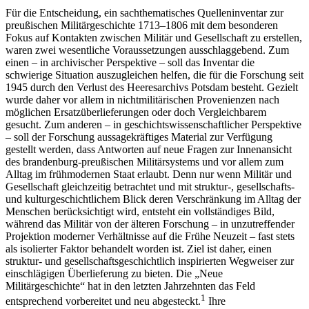
Für die Entscheidung, ein sachthematisches Quelleninventar zur
preußischen Militärgeschichte 1713–1806 mit dem besonderen
Fokus auf Kontakten zwischen Militär und Gesellschaft zu erstellen,
waren zwei wesentliche Voraussetzungen ausschlaggebend. Zum
einen – in archivischer Perspektive – soll das Inventar die
schwierige Situation auszugleichen helfen, die für die Forschung seit
1945 durch den Verlust des Heeresarchivs Potsdam besteht. Gezielt
wurde daher vor allem in nichtmilitärischen Provenienzen nach
möglichen Ersatzüberlieferungen oder doch Vergleichbarem
gesucht. Zum anderen – in geschichtswissenschaftlicher Perspektive
– soll der Forschung aussagekräftiges Material zur Verfügung
gestellt werden, dass Antworten auf neue Fragen zur Innenansicht
des brandenburg-preußischen Militärsystems und vor allem zum
Alltag im frühmodernen Staat erlaubt. Denn nur wenn Militär und
Gesellschaft gleichzeitig betrachtet und mit struktur-, gesellschafts-
und kulturgeschichtlichem Blick deren Verschränkung im Alltag der
Menschen berücksichtigt wird, entsteht ein vollständiges Bild,
während das Militär von der älteren Forschung – in unzutreffender
Projektion moderner Verhältnisse auf die Frühe Neuzeit – fast stets
als isolierter Faktor behandelt worden ist. Ziel ist daher, einen
struktur- und gesellschaftsgeschichtlich inspirierten Wegweiser zur
einschlägigen Überlieferung zu bieten. Die „Neue
Militärgeschichte“ hat in den letzten Jahrzehnten das Feld
1
entsprechend vorbereitet und neu abgesteckt.
Ihre