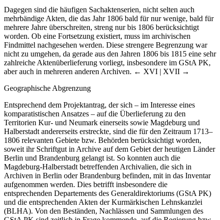
Dagegen sind die häufigen Sachaktenserien, nicht selten auch
mehrbändige Akten, die das Jahr 1806 bald für nur wenige, bald für
mehrere Jahre überschreiten, streng nur bis 1806 berücksichtigt
worden. Ob eine Fortsetzung existiert, muss im archivischen
Findmittel nachgesehen werden. Diese strengere Begrenzung war
nicht zu umgehen, da gerade aus den Jahren 1806 bis 1815 eine sehr
zahlreiche Aktenüberlieferung vorliegt, insbesondere im GStA PK,
aber auch in mehreren anderen Archiven.
← XVI | XVII →
Geographische Abgrenzung
Entsprechend dem Projektantrag, der sich – im Interesse eines
komparatistischen Ansatzes – auf die Überlieferung zu den
Territorien Kur- und Neumark einerseits sowie Magdeburg und
Halberstadt andererseits erstreckte, sind die für den Zeitraum 1713–
1806 relevanten Gebiete bzw. Behörden berücksichtigt worden,
soweit ihr Schriftgut in Archive auf dem Gebiet der heutigen Länder
Berlin und Brandenburg gelangt ist. So konnten auch die
Magdeburg-Halberstadt betreffenden Archivalien, die sich in
Archiven in Berlin oder Brandenburg befinden, mit in das Inventar
aufgenommen werden. Dies betrifft insbesondere die
entsprechenden Departements des Generaldirektoriums (GStA PK)
und die entsprechenden Akten der Kurmärkischen Lehnskanzlei
(BLHA). Von den Beständen, Nachlässen und Sammlungen des
GStA PK sind zeitlich in Frage kommende, auf die Regierung bzw.