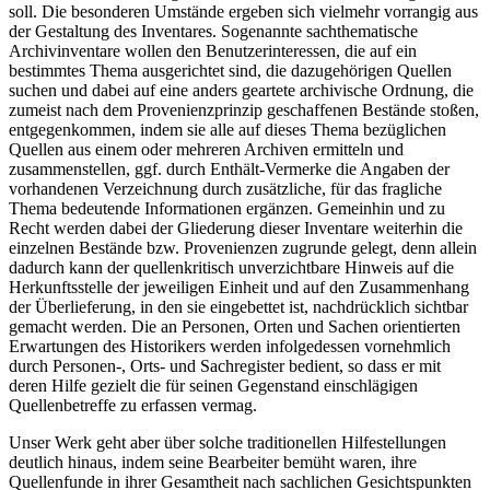
soll. Die besonderen Umstände ergeben sich vielmehr vorrangig aus
der Gestaltung des Inventares. Sogenannte sachthematische
Archivinventare wollen den Benutzerinteressen, die auf ein
bestimmtes Thema ausgerichtet sind, die dazugehörigen Quellen
suchen und dabei auf eine anders geartete archivische Ordnung, die
zumeist nach dem Provenienzprinzip geschaffenen Bestände stoßen,
entgegenkommen, indem sie alle auf dieses Thema bezüglichen
Quellen aus einem oder mehreren Archiven ermitteln und
zusammenstellen, ggf. durch Enthält-Vermerke die Angaben der
vorhandenen Verzeichnung durch zusätzliche, für das fragliche
Thema bedeutende Informationen ergänzen. Gemeinhin und zu
Recht werden dabei der Gliederung dieser Inventare weiterhin die
einzelnen Bestände bzw. Provenienzen zugrunde gelegt, denn allein
dadurch kann der quellenkritisch unverzichtbare Hinweis auf die
Herkunftsstelle der jeweiligen Einheit und auf den Zusammenhang
der Überlieferung, in den sie eingebettet ist, nachdrücklich sichtbar
gemacht werden. Die an Personen, Orten und Sachen orientierten
Erwartungen des Historikers werden infolgedessen vornehmlich
durch Personen-, Orts- und Sachregister bedient, so dass er mit
deren Hilfe gezielt die für seinen Gegenstand einschlägigen
Quellenbetreffe zu erfassen vermag.
Unser Werk geht aber über solche traditionellen Hilfestellungen
deutlich hinaus, indem seine Bearbeiter bemüht waren, ihre
Quellenfunde in ihrer Gesamtheit nach sachlichen Gesichtspunkten