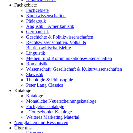
Fachgebiete
Fachgebiete
Kunstwissenschaften
Pädagogik
Anglistik – Amerikanistik
Germanistik
Geschichte & Politikwissenschaften
Rechtswissenschaften, Volks- &
Betriebswirtschaftslehre
Linguistik
Medien- und Kommunikationswissenschaften
Romanistik
Wissenschaft, Gesellschaft & Kulturwissenschaften
Slawistik
Theologie & Philosophie
Peter Lang Classics
Kataloge
Kataloge
Monatliche Neuerscheinungskataloge
Fachgebietskataloge
«Coursebook» Kataloge
Weiteres Marketing Material
Neuigkeiten und Ressourcen
Über uns