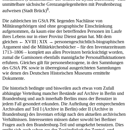
unmittelbare sächsische Grenzangelegenheiten mit Preußenbezug
8
aufweisen (Stadt Brück)
.
Die zahlreichen im GStA PK liegenden Nachlässe von
Militärangehörigen sind ohne geographische Einschränkung
aufgenommen, da kaum eine der betreffenden Personen im Laufe
ihres Lebens nur in einer Provinz Dienst getan hat. Mit dem
gleichen
← XVIII | XIX →
personengeschichtlich-biographischen
Argument sind die Militärkirchenbücher – für den Inventarzeitraum
1713–1806 – komplett aus allen Provinzen berücksichtigt worden,
zumal die Garnisonen ebenfalls mannigfache Personalfluktuationen
erfuhren. Gleiches gilt für personenbezogene, in den Sammlungen
des GStA PK sowie in überregional ausgerichteten Sammlungen
wie denen des Deutschen Historischen Museums ermittelte
Dokumente.
Die historisch bedingte und bisweilen auch etwas vom Zufall
abhängige Verteilung mancher Bestände auf Archive in Berlin und
Brandenburg und auch innerhalb Berlins muss der Benutzer in
jedem Fall gesondert erkunden. Die Aufteilung der entsprechenden
Archivalien auf Teil I (Archive in Berlin) oder II (Archive in
Brandenburg) des Inventars erfolgt nach den aktuellen archivischen
Verhältnissen. Interessenten müssen daher sowohl bei Berliner
Fragen auch den Brandenburg-Teil und umgekehrt benutzen. Dies
ergibt sich auch schon aus der Zuständigkeit der Zentral- und