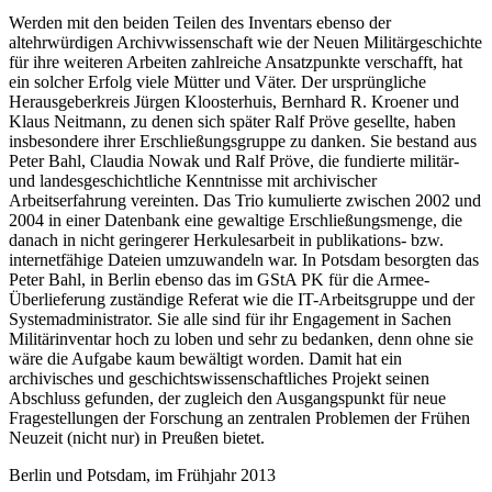
Werden mit den beiden Teilen des Inventars ebenso der
altehrwürdigen Archivwissenschaft wie der Neuen Militärgeschichte
für ihre weiteren Arbeiten zahlreiche Ansatzpunkte verschafft, hat
ein solcher Erfolg viele Mütter und Väter. Der ursprüngliche
Herausgeberkreis Jürgen Kloosterhuis, Bernhard R. Kroener und
Klaus Neitmann, zu denen sich später Ralf Pröve gesellte, haben
insbesondere ihrer Erschließungsgruppe zu danken. Sie bestand aus
Peter Bahl, Claudia Nowak und Ralf Pröve, die fundierte militär-
und landesgeschichtliche Kenntnisse mit archivischer
Arbeitserfahrung vereinten. Das Trio kumulierte zwischen 2002 und
2004 in einer Datenbank eine gewaltige Erschließungsmenge, die
danach in nicht geringerer Herkulesarbeit in publikations- bzw.
internetfähige Dateien umzuwandeln war. In Potsdam besorgten das
Peter Bahl, in Berlin ebenso das im GStA PK für die Armee-
Überlieferung zuständige Referat wie die IT-Arbeitsgruppe und der
Systemadministrator. Sie alle sind für ihr Engagement in Sachen
Militärinventar hoch zu loben und sehr zu bedanken, denn ohne sie
wäre die Aufgabe kaum bewältigt worden. Damit hat ein
archivisches und geschichtswissenschaftliches Projekt seinen
Abschluss gefunden, der zugleich den Ausgangspunkt für neue
Fragestellungen der Forschung an zentralen Problemen der Frühen
Neuzeit (nicht nur) in Preußen bietet.
Berlin und Potsdam, im Frühjahr 2013