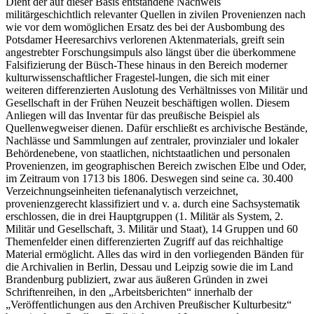
Dient der auf dieser Basis entstandene Nachweis
militärgeschichtlich relevanter Quellen in zivilen Provenienzen nach
wie vor dem womöglichen Ersatz des bei der Ausbombung des
Potsdamer Heeresarchivs verlorenen Aktenmaterials, greift sein
angestrebter Forschungsimpuls also längst über die überkommene
Falsifizierung der Büsch-These hinaus in den Bereich moderner
kulturwissenschaftlicher Fragestel-lungen, die sich mit einer
weiteren differenzierten Auslotung des Verhältnisses von Militär und
Gesellschaft in der Frühen Neuzeit beschäftigen wollen. Diesem
Anliegen will das Inventar für das preußische Beispiel als
Quellenwegweiser dienen. Dafür erschließt es archivische Bestände,
Nachlässe und Sammlungen auf zentraler, provinzialer und lokaler
Behördenebene, von staatlichen, nichtstaatlichen und personalen
Provenienzen, im geographischen Bereich zwischen Elbe und Oder,
im Zeitraum von 1713 bis 1806. Deswegen sind seine ca. 30.400
Verzeichnungseinheiten tiefenanalytisch verzeichnet,
provenienzgerecht klassifiziert und v. a. durch eine Sachsystematik
erschlossen, die in drei Hauptgruppen (1. Militär als System, 2.
Militär und Gesellschaft, 3. Militär und Staat), 14 Gruppen und 60
Themenfelder einen differenzierten Zugriff auf das reichhaltige
Material ermöglicht. Alles das wird in den vorliegenden Bänden für
die Archivalien in Berlin, Dessau und Leipzig sowie die im Land
Brandenburg publiziert, zwar aus äußeren Gründen in zwei
Schriftenreihen, in den „Arbeitsberichten“ innerhalb der
„Veröffentlichungen aus den Archiven Preußischer Kulturbesitz“