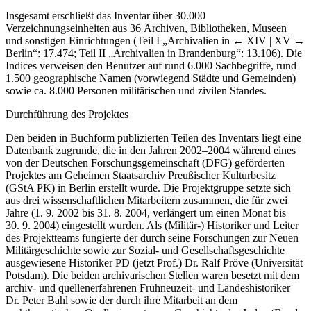
Insgesamt erschließt das Inventar über 30.000
Verzeichnungseinheiten aus 36 Archiven, Bibliotheken, Museen
und sonstigen Einrichtungen (Teil I „Archivalien in
← XIV | XV →
Berlin“: 17.474; Teil II „Archivalien in Brandenburg“: 13.106). Die
Indices verweisen den Benutzer auf rund 6.000 Sachbegriffe, rund
1.500 geographische Namen (vorwiegend Städte und Gemeinden)
sowie ca. 8.000 Personen militärischen und zivilen Standes.
Durchführung des Projektes
Den beiden in Buchform publizierten Teilen des Inventars liegt eine
Datenbank zugrunde, die in den Jahren 2002–2004 während eines
von der Deutschen Forschungsgemeinschaft (DFG) geförderten
Projektes am Geheimen Staatsarchiv Preußischer Kulturbesitz
(GStA PK) in Berlin erstellt wurde. Die Projektgruppe setzte sich
aus drei wissenschaftlichen Mitarbeitern zusammen, die für zwei
Jahre (1. 9. 2002 bis 31. 8. 2004, verlängert um einen Monat bis
30. 9. 2004) eingestellt wurden. Als (Militär-) Historiker und Leiter
des Projektteams fungierte der durch seine Forschungen zur Neuen
Militärgeschichte sowie zur Sozial- und Gesellschaftsgeschichte
ausgewiesene Historiker PD (jetzt Prof.) Dr. Ralf Pröve (Universität
Potsdam). Die beiden archivarischen Stellen waren besetzt mit dem
archiv- und quellenerfahrenen Frühneuzeit- und Landeshistoriker
Dr. Peter Bahl sowie der durch ihre Mitarbeit an dem