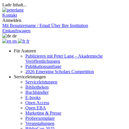
Lade Inhalt...
Kontakt
Anmelden
Mit Benutzername / Email
Über Ihre Institution
Einkaufswagen
de
en
fr
Für Autoren
Publizieren mit Peter Lang – Akademische
Veröffentlichungen
Publikationsanfrage
2026 Emerging Scholars Competition
Serviceleistungen
Serviceleistungen
Bibliotheken
Buchhändler
E-books
Open Access
Open EBA
Marketing & Presse
Probeexemplare
Veranstaltungen
BiblioCon 2025