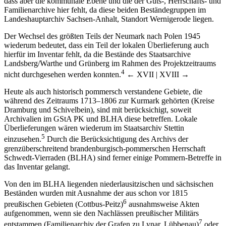
dass aber die kommunale Ebene und die der Guts-, Herrschafts- und
Familienarchive hier fehlt, da diese beiden Beständegruppen im
Landeshauptarchiv Sachsen-Anhalt, Standort Wernigerode liegen.
Der Wechsel des größten Teils der Neumark nach Polen 1945
wiederum bedeutet, dass ein Teil der lokalen Überlieferung auch
hierfür im Inventar fehlt, da die Bestände des Staatsarchive
Landsberg/Warthe und Grünberg im Rahmen des Projektzeitraums
4
nicht durchgesehen werden konnten.
← XVII | XVIII →
Heute als auch historisch pommersch verstandene Gebiete, die
während des Zeitraums 1713–1806 zur Kurmark gehörten (Kreise
Dramburg und Schivelbein), sind mit berücksichigt, soweit
Archivalien im GStA PK und BLHA diese betreffen. Lokale
Überlieferungen wären wiederum im Staatsarchiv Stettin
5
einzusehen.
Durch die Berücksichtigung des Archivs der
grenzüberschreitend brandenburgisch-pommerschen Herrschaft
Schwedt-Vierraden (BLHA) sind ferner einige Pommern-Betreffe in
das Inventar gelangt.
Von den im BLHA liegenden niederlausitzischen und sächsischen
Beständen wurden mit Ausnahme der aus schon vor 1815
6
preußischen Gebieten (Cottbus-Peitz)
ausnahmsweise Akten
aufgenommen, wenn sie den Nachlässen preußischer Militärs
7
entstammen (Familienarchiv der Grafen zu Lynar, Lübbenau)
oder