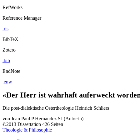
RefWorks
Reference Manager
.ris
BibTeX
Zotero
.bib
EndNote
.enw
«Der Herr ist wahrhaft auferweckt worde
Die post-dialektische Ostertheologie Heinrich Schliers
von
Jean Paul P Hernandez SJ (Autor:in)
©2013
Dissertation
426 Seiten
Theologie & Philosophie