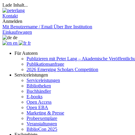
Lade Inhalt...
Kontakt
Anmelden
Mit Benutzername / Email
Über Ihre Institution
Einkaufswagen
de
en
fr
Für Autoren
Publizieren mit Peter Lang – Akademische Veröffentlic
Publikationsanfrage
2026 Emerging Scholars Competition
Serviceleistungen
Serviceleistungen
Bibliotheken
Buchhändler
E-books
Open Access
Open EBA
Marketing & Presse
Probeexemplare
Veranstaltungen
BiblioCon 2025
Fachgebiete