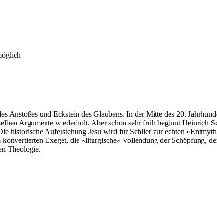
möglich
des Anstoßes und Eckstein des Glaubens. In der Mitte des 20. Jahrhunde
selben Argumente wiederholt. Aber schon sehr früh beginnt Heinrich S
 Die historische Auferstehung Jesu wird für Schlier zur echten «Entmy
em konvertierten Exeget, die «liturgische» Vollendung der Schöpfung, d
hen Theologie.