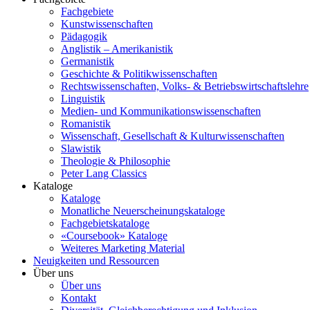
Fachgebiete
Kunstwissenschaften
Pädagogik
Anglistik – Amerikanistik
Germanistik
Geschichte & Politikwissenschaften
Rechtswissenschaften, Volks- & Betriebswirtschaftslehre
Linguistik
Medien- und Kommunikationswissenschaften
Romanistik
Wissenschaft, Gesellschaft & Kulturwissenschaften
Slawistik
Theologie & Philosophie
Peter Lang Classics
Kataloge
Kataloge
Monatliche Neuerscheinungskataloge
Fachgebietskataloge
«Coursebook» Kataloge
Weiteres Marketing Material
Neuigkeiten und Ressourcen
Über uns
Über uns
Kontakt