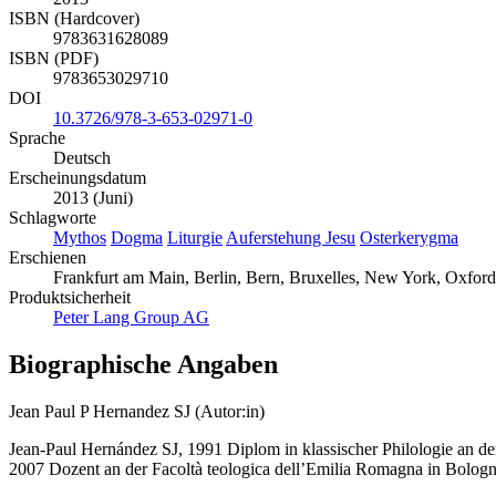
ISBN (Hardcover)
9783631628089
ISBN (PDF)
9783653029710
DOI
10.3726/978-3-653-02971-0
Sprache
Deutsch
Erscheinungsdatum
2013 (Juni)
Schlagworte
Mythos
Dogma
Liturgie
Auferstehung Jesu
Osterkerygma
Erschienen
Frankfurt am Main, Berlin, Bern, Bruxelles, New York, Oxford
Produktsicherheit
Peter Lang Group AG
Biographische Angaben
Jean Paul P Hernandez SJ (Autor:in)
Jean-Paul Hernández SJ, 1991 Diplom in klassischer Philologie an der 
2007 Dozent an der Facoltà teologica dell’Emilia Romagna in Bologn