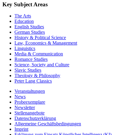
Key Subject Areas
The Arts
Education
English Studies
German Studies
History & Political Science
Law, Economics & Management
Linguistics
Media & Communication
Romance Studies
Science, Society and Culture
Slavic Studies
Theology & Philosophy
Peter Lang Classics
Veranstaltungen
News
Probeexemplare
Newsletter
Stellenangebote
Datenschutzerklärung
Allgemeine Geschäftsbedingungen
Imprint
Erklärung zum Einsatz Künstlicher Intelligenz (KI)