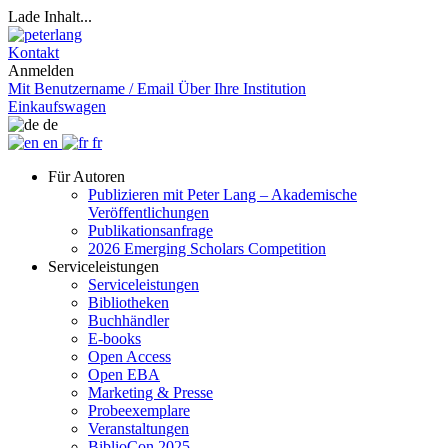
Lade Inhalt...
Kontakt
Anmelden
Mit Benutzername / Email
Über Ihre Institution
Einkaufswagen
de
en
fr
Für Autoren
Publizieren mit Peter Lang – Akademische
Veröffentlichungen
Publikationsanfrage
2026 Emerging Scholars Competition
Serviceleistungen
Serviceleistungen
Bibliotheken
Buchhändler
E-books
Open Access
Open EBA
Marketing & Presse
Probeexemplare
Veranstaltungen
BiblioCon 2025