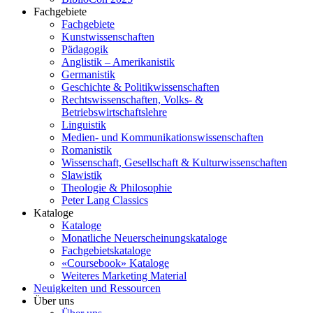
Fachgebiete
Fachgebiete
Kunstwissenschaften
Pädagogik
Anglistik – Amerikanistik
Germanistik
Geschichte & Politikwissenschaften
Rechtswissenschaften, Volks- &
Betriebswirtschaftslehre
Linguistik
Medien- und Kommunikationswissenschaften
Romanistik
Wissenschaft, Gesellschaft & Kulturwissenschaften
Slawistik
Theologie & Philosophie
Peter Lang Classics
Kataloge
Kataloge
Monatliche Neuerscheinungskataloge
Fachgebietskataloge
«Coursebook» Kataloge
Weiteres Marketing Material
Neuigkeiten und Ressourcen
Über uns