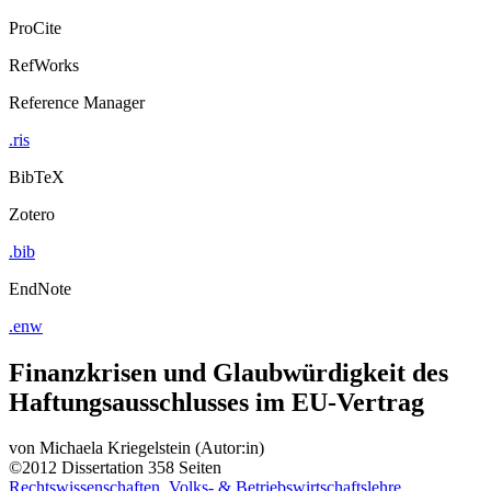
ProCite
RefWorks
Reference Manager
.ris
BibTeX
Zotero
.bib
EndNote
.enw
Finanzkrisen und Glaubwürdigkeit des
Haftungsausschlusses im EU-Vertrag
von
Michaela Kriegelstein (Autor:in)
©2012
Dissertation
358 Seiten
Rechtswissenschaften, Volks- & Betriebswirtschaftslehre