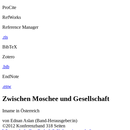
ProCite
RefWorks
Reference Manager
.ris
BibTeX
Zotero
.bib
EndNote
.enw
Zwischen Moschee und Gesellschaft
Imame in Österreich
von
Ednan Aslan (Band-Herausgeber:in)
©2012
Konferenzband
318 Seiten