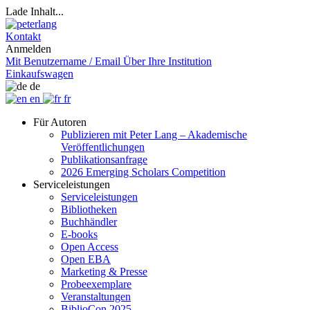
Lade Inhalt...
Kontakt
Anmelden
Mit Benutzername / Email
Über Ihre Institution
Einkaufswagen
de
en
fr
Für Autoren
Publizieren mit Peter Lang – Akademische
Veröffentlichungen
Publikationsanfrage
2026 Emerging Scholars Competition
Serviceleistungen
Serviceleistungen
Bibliotheken
Buchhändler
E-books
Open Access
Open EBA
Marketing & Presse
Probeexemplare
Veranstaltungen
BiblioCon 2025