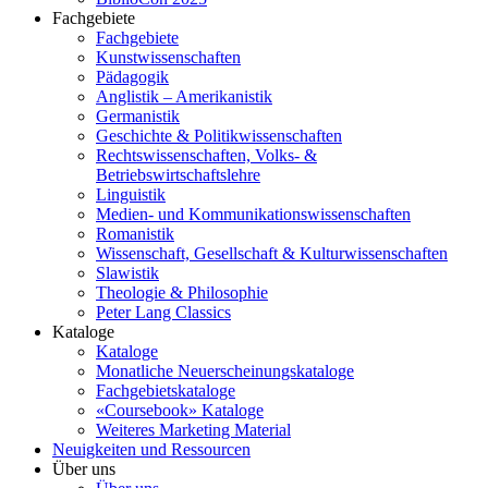
Fachgebiete
Fachgebiete
Kunstwissenschaften
Pädagogik
Anglistik – Amerikanistik
Germanistik
Geschichte & Politikwissenschaften
Rechtswissenschaften, Volks- &
Betriebswirtschaftslehre
Linguistik
Medien- und Kommunikationswissenschaften
Romanistik
Wissenschaft, Gesellschaft & Kulturwissenschaften
Slawistik
Theologie & Philosophie
Peter Lang Classics
Kataloge
Kataloge
Monatliche Neuerscheinungskataloge
Fachgebietskataloge
«Coursebook» Kataloge
Weiteres Marketing Material
Neuigkeiten und Ressourcen
Über uns