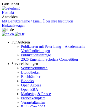
Lade Inhalt...
Kontakt
Anmelden
Mit Benutzername / Email
Über Ihre Institution
Einkaufswagen
de
en
fr
Für Autoren
Publizieren mit Peter Lang – Akademische
Veröffentlichungen
Publikationsanfrage
2026 Emerging Scholars Competition
Serviceleistungen
Serviceleistungen
Bibliotheken
Buchhändler
E-books
Open Access
Open EBA
Marketing & Presse
Probeexemplare
Veranstaltungen
BiblioCon 2025