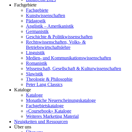
Fachgebiete
Fachgebiete
Kunstwissenschaften
Pädagogik
Anglistik – Amerikanistik
Germanistik
Geschichte & Politikwissenschaften
Rechtswissenschaften, Volks- &
Betriebswirtschaftslehre
Linguistik
Medien- und Kommunikationswissenschaften
Romanistik
Wissenschaft, Gesellschaft & Kulturwissenschaften
Slawistik
Theologie & Philosophie
Peter Lang Classics
Kataloge
Kataloge
Monatliche Neuerscheinungskataloge
Fachgebietskataloge
«Coursebook» Kataloge
Weiteres Marketing Material
Neuigkeiten und Ressourcen
Über uns