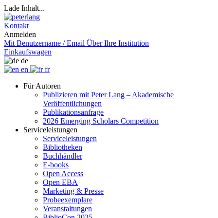
Lade Inhalt...
Kontakt
Anmelden
Mit Benutzername / Email
Über Ihre Institution
Einkaufswagen
de
en
fr
Für Autoren
Publizieren mit Peter Lang – Akademische
Veröffentlichungen
Publikationsanfrage
2026 Emerging Scholars Competition
Serviceleistungen
Serviceleistungen
Bibliotheken
Buchhändler
E-books
Open Access
Open EBA
Marketing & Presse
Probeexemplare
Veranstaltungen
BiblioCon 2025