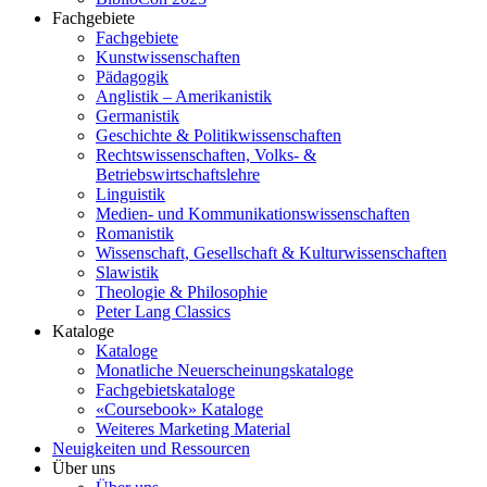
Fachgebiete
Fachgebiete
Kunstwissenschaften
Pädagogik
Anglistik – Amerikanistik
Germanistik
Geschichte & Politikwissenschaften
Rechtswissenschaften, Volks- &
Betriebswirtschaftslehre
Linguistik
Medien- und Kommunikationswissenschaften
Romanistik
Wissenschaft, Gesellschaft & Kulturwissenschaften
Slawistik
Theologie & Philosophie
Peter Lang Classics
Kataloge
Kataloge
Monatliche Neuerscheinungskataloge
Fachgebietskataloge
«Coursebook» Kataloge
Weiteres Marketing Material
Neuigkeiten und Ressourcen
Über uns