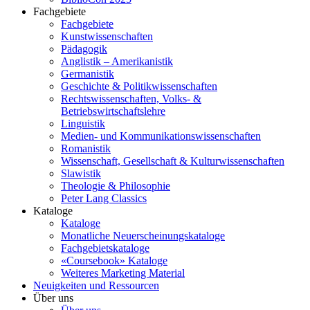
Fachgebiete
Fachgebiete
Kunstwissenschaften
Pädagogik
Anglistik – Amerikanistik
Germanistik
Geschichte & Politikwissenschaften
Rechtswissenschaften, Volks- &
Betriebswirtschaftslehre
Linguistik
Medien- und Kommunikationswissenschaften
Romanistik
Wissenschaft, Gesellschaft & Kulturwissenschaften
Slawistik
Theologie & Philosophie
Peter Lang Classics
Kataloge
Kataloge
Monatliche Neuerscheinungskataloge
Fachgebietskataloge
«Coursebook» Kataloge
Weiteres Marketing Material
Neuigkeiten und Ressourcen
Über uns