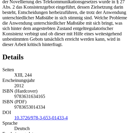
Wettbewerber des ehemaligen Monopolisten zu leiden hatten. Mit
der Novellierung des Telekommunikationsgesetzes wurde in § 27
Abs. 2 das Konsistenzgebot eingeführt, dessen Zielsetzung darin
besteht, Entscheidungen herbeizuführen, die trotz der Anwendung
unterschiedlicher Maßstäbe in sich stimmig sind. Welche Probleme
die Anwendung unterschiedlicher Maßstäbe mit sich bringt, was
sich hinter dem angestrebten Zustand entgeltregulatorischer
Konsistenz verbirgt und ob dieser mit Hilfe eines weitestgehend
unbestimmten Gebots tatsächlich erreicht werden kann, wird in
dieser Arbeit kritisch hinterfragt.
Details
Seiten
XIII, 244
Erscheinungsjahr
2012
ISBN (Hardcover)
9783631634165
ISBN (PDF)
9783653014334
DOI
10.3726/978-3-653-01433-4
Sprache