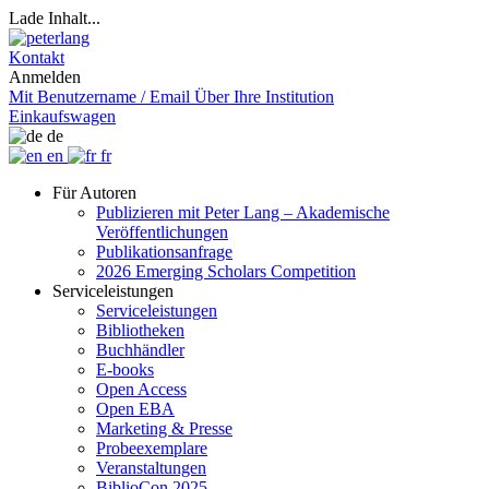
Lade Inhalt...
Kontakt
Anmelden
Mit Benutzername / Email
Über Ihre Institution
Einkaufswagen
de
en
fr
Für Autoren
Publizieren mit Peter Lang – Akademische
Veröffentlichungen
Publikationsanfrage
2026 Emerging Scholars Competition
Serviceleistungen
Serviceleistungen
Bibliotheken
Buchhändler
E-books
Open Access
Open EBA
Marketing & Presse
Probeexemplare
Veranstaltungen
BiblioCon 2025