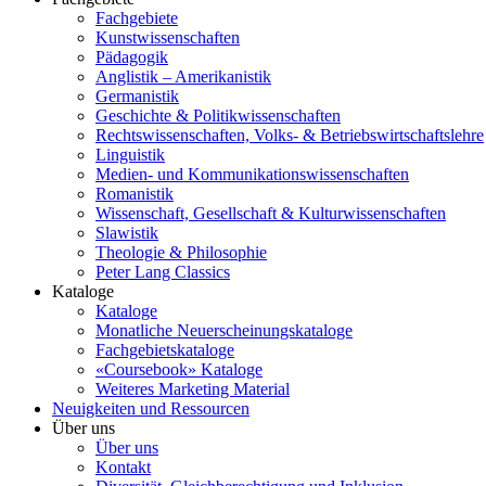
Fachgebiete
Kunstwissenschaften
Pädagogik
Anglistik – Amerikanistik
Germanistik
Geschichte & Politikwissenschaften
Rechtswissenschaften, Volks- & Betriebswirtschaftslehre
Linguistik
Medien- und Kommunikationswissenschaften
Romanistik
Wissenschaft, Gesellschaft & Kulturwissenschaften
Slawistik
Theologie & Philosophie
Peter Lang Classics
Kataloge
Kataloge
Monatliche Neuerscheinungskataloge
Fachgebietskataloge
«Coursebook» Kataloge
Weiteres Marketing Material
Neuigkeiten und Ressourcen
Über uns
Über uns
Kontakt