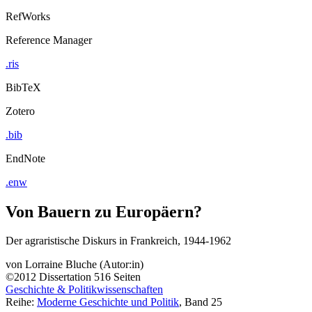
RefWorks
Reference Manager
.ris
BibTeX
Zotero
.bib
EndNote
.enw
Von Bauern zu Europäern?
Der agraristische Diskurs in Frankreich, 1944-1962
von
Lorraine Bluche (Autor:in)
©2012
Dissertation
516 Seiten
Geschichte & Politikwissenschaften
Reihe:
Moderne Geschichte und Politik
, Band 25