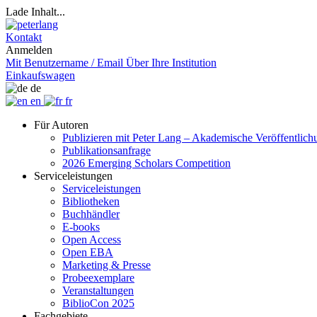
Lade Inhalt...
Kontakt
Anmelden
Mit Benutzername / Email
Über Ihre Institution
Einkaufswagen
de
en
fr
Für Autoren
Publizieren mit Peter Lang – Akademische Veröffentlic
Publikationsanfrage
2026 Emerging Scholars Competition
Serviceleistungen
Serviceleistungen
Bibliotheken
Buchhändler
E-books
Open Access
Open EBA
Marketing & Presse
Probeexemplare
Veranstaltungen
BiblioCon 2025
Fachgebiete