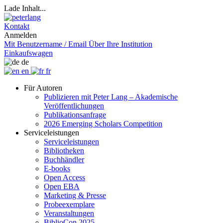
Lade Inhalt...
Kontakt
Anmelden
Mit Benutzername / Email
Über Ihre Institution
Einkaufswagen
de
en
fr
Für Autoren
Publizieren mit Peter Lang – Akademische
Veröffentlichungen
Publikationsanfrage
2026 Emerging Scholars Competition
Serviceleistungen
Serviceleistungen
Bibliotheken
Buchhändler
E-books
Open Access
Open EBA
Marketing & Presse
Probeexemplare
Veranstaltungen
BiblioCon 2025