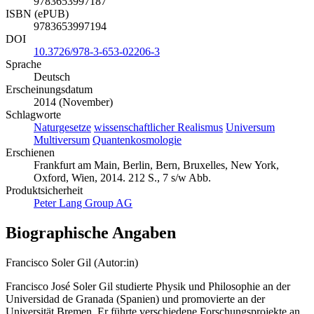
9783653997187
ISBN (ePUB)
9783653997194
DOI
10.3726/978-3-653-02206-3
Sprache
Deutsch
Erscheinungsdatum
2014 (November)
Schlagworte
Naturgesetze
wissenschaftlicher Realismus
Universum
Multiversum
Quantenkosmologie
Erschienen
Frankfurt am Main, Berlin, Bern, Bruxelles, New York,
Oxford, Wien, 2014. 212 S., 7 s/w Abb.
Produktsicherheit
Peter Lang Group AG
Biographische Angaben
Francisco Soler Gil (Autor:in)
Francisco José Soler Gil studierte Physik und Philosophie an der
Universidad de Granada (Spanien) und promovierte an der
Universität Bremen. Er führte verschiedene Forschungsprojekte an