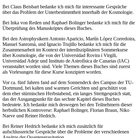
Bei Claus Beisbart bedanke ich mich für interessante Gespräche
über das Problem der Unterbestimmtheit innerhalb der Kosmologie.
Bei Inka von Reden und Raphael Bolinger bedanke ich mich für die
Überprüfung des Manuskriptes dieses Buches.
Bei den Astrophysikern Antonio Aparicio, Martín López Corredoira,
Manuel Sanromà, und Ignacio Trujillo bedanke ich mich für die
Zusammenarbeit im Kontext der interdisziplinären Sommerkurse
über Kosmologie, die von der Universidad Rovira i Virgili,
Universidad Adeje und Instituto de Astrofísica de Canarias (IAC)
veranstaltet worden sind. Viele Themen dieses Buches sind zuerst
als Vorlesungen für diese Kurse konzipiert worden.
Vor ca. fünf Jahren fand auf dem Sonnendeck des Campus der TU-
Dortmund, bei kalten und warmen Gerichten und geschützt von
dem eher stürmischen Herbstabend, ein langes Streitgespräch statt,
das der Ausgangpunkt für das sechste Kapitel dieses Buches
bedeutete. Ich bedanke mich deswegen bei den Teilnehmern dieser
herbstlichen Kontroverse: Raphael Bolinger, Florian Braun, Niko
Naeve und Reiner Hedrich.
Bei Reiner Hedrich bedanke ich mich zusätzlich für
aufschlussreiche Gespräche über die Probleme der verschiedenen
Ansätze der Quantengravitation.