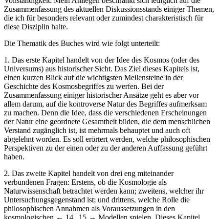
Vollständigkeit. Mein Anliegen beschränkt sich lediglich auf die
Zusammenfassung des aktuellen Diskussionsstands einiger Themen,
die ich für besonders relevant oder zumindest charakteristisch für
diese Disziplin halte.
Die Thematik des Buches wird wie folgt unterteilt:
1.
Das erste Kapitel handelt von der Idee des Kosmos (oder des
Universums) aus historischer Sicht. Das Ziel dieses Kapitels ist,
einen kurzen Blick auf die wichtigsten Meilensteine in der
Geschichte des Kosmosbegriffes zu werfen. Bei der
Zusammenfassung einiger historischer Ansätze geht es aber vor
allem darum, auf die kontroverse Natur des Begriffes aufmerksam
zu machen. Denn die Idee, dass die verschiedenen Erscheinungen
der Natur eine geordnete Gesamtheit bilden, die dem menschlichen
Verstand zugänglich ist, ist mehrmals behauptet und auch oft
abgelehnt worden. Es soll erörtert werden, welche philosophischen
Perspektiven zu der einen oder zu der anderen Auffassung geführt
haben.
2.
Das zweite Kapitel handelt von drei eng miteinander
verbundenen Fragen: Erstens, ob die Kosmologie als
Naturwissenschaft betrachtet werden kann; zweitens, welcher ihr
Untersuchungsgegenstand ist; und drittens, welche Rolle die
philosophischen Annahmen als Voraussetzungen in den
kosmologischen
← 14 | 15 →
Modellen spielen. Dieses Kapitel