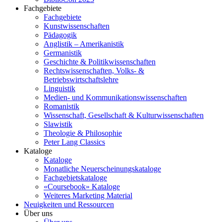
Fachgebiete
Fachgebiete
Kunstwissenschaften
Pädagogik
Anglistik – Amerikanistik
Germanistik
Geschichte & Politikwissenschaften
Rechtswissenschaften, Volks- &
Betriebswirtschaftslehre
Linguistik
Medien- und Kommunikationswissenschaften
Romanistik
Wissenschaft, Gesellschaft & Kulturwissenschaften
Slawistik
Theologie & Philosophie
Peter Lang Classics
Kataloge
Kataloge
Monatliche Neuerscheinungskataloge
Fachgebietskataloge
«Coursebook» Kataloge
Weiteres Marketing Material
Neuigkeiten und Ressourcen
Über uns