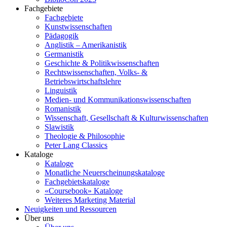
Fachgebiete
Fachgebiete
Kunstwissenschaften
Pädagogik
Anglistik – Amerikanistik
Germanistik
Geschichte & Politikwissenschaften
Rechtswissenschaften, Volks- &
Betriebswirtschaftslehre
Linguistik
Medien- und Kommunikationswissenschaften
Romanistik
Wissenschaft, Gesellschaft & Kulturwissenschaften
Slawistik
Theologie & Philosophie
Peter Lang Classics
Kataloge
Kataloge
Monatliche Neuerscheinungskataloge
Fachgebietskataloge
«Coursebook» Kataloge
Weiteres Marketing Material
Neuigkeiten und Ressourcen
Über uns