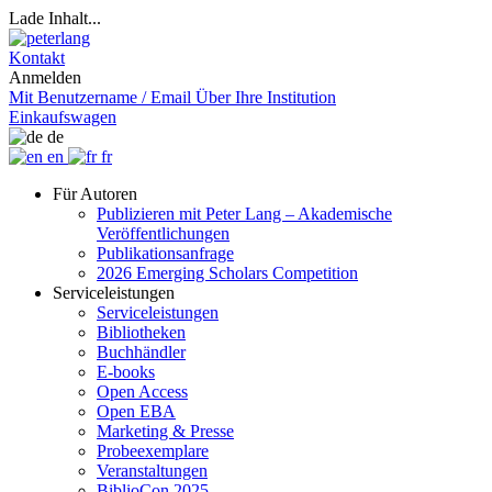
Lade Inhalt...
Kontakt
Anmelden
Mit Benutzername / Email
Über Ihre Institution
Einkaufswagen
de
en
fr
Für Autoren
Publizieren mit Peter Lang – Akademische
Veröffentlichungen
Publikationsanfrage
2026 Emerging Scholars Competition
Serviceleistungen
Serviceleistungen
Bibliotheken
Buchhändler
E-books
Open Access
Open EBA
Marketing & Presse
Probeexemplare
Veranstaltungen
BiblioCon 2025