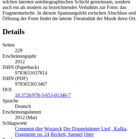
solchen latenten autobiographischen Schicht gemeinsam, sondern
auch ein als modern zu bezeichnendes Verhältnis zur Form: das
Fragmentarische. In diesem Spannungsfeld zwischen Abschluss und
Öffnung der Form findet die latente Theatralität der Musik ihren Ort.
Details
Seiten
229
Erscheinungsjahr
2012
ISBN (Paperback)
9783631637814
ISBN (PDF)
9783653013467
DOI
10.3726/978-3-653-01346-7
Sprache
Deutsch
Erscheinungsdatum
2012 (Mai)
Schlagworte
Comment dire
Wozzeck
Der Doppelgänger
Lied
. Kafka-
Fragmente op. 24
Beckett, Samuel
Oper