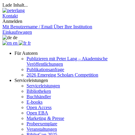
Lade Inhalt...
Kontakt
Anmelden
Mit Benutzername / Email
Über Ihre Institution
Einkaufswagen
de
en
fr
Für Autoren
Publizieren mit Peter Lang – Akademische
Veröffentlichungen
Publikationsanfrage
2026 Emerging Scholars Competition
Serviceleistungen
Serviceleistungen
Bibliotheken
Buchhändler
E-books
Open Access
Open EBA
Marketing & Presse
Probeexemplare
Veranstaltungen
BiblioCon 2025