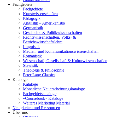
Fachgebiete
Fachgebiete
Kunstwissenschaften
Pädagogik
Anglistik – Amerikanistik
Germanistik
Geschichte & Politikwissenschaften
Rechtswissenschaften, Volks- &
Betriebswirtschaftslehre
Linguistik
Medien- und Kommunikationswissenschaften
Romanistik
Wissenschaft, Gesellschaft & Kulturwissenschaften
Slawistik
Theologie & Philosophie
Peter Lang Classics
Kataloge
Kataloge
Monatliche Neuerscheinungskataloge
Fachgebietskataloge
«Coursebook» Kataloge
Weiteres Marketing Material
Neuigkeiten und Ressourcen
Über uns