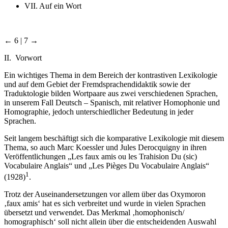
VII. Auf ein Wort
← 6 | 7 →
II. Vorwort
Ein wichtiges Thema in dem Bereich der kontrastiven Lexikologie
und auf dem Gebiet der Fremdsprachendidaktik sowie der
Traduktologie bilden Wortpaare aus zwei verschiedenen Sprachen,
in unserem Fall Deutsch – Spanisch, mit relativer Homophonie und
Homographie, jedoch unterschiedlicher Bedeutung in jeder
Sprachen.
Seit langem beschäftigt sich die komparative Lexikologie mit diesem
Thema, so auch Marc Koessler und Jules Derocquigny in ihren
Veröffentlichungen „Les faux amis ou les Trahision Du (sic)
Vocabulaire Anglais“ und „Les Pièges Du Vocabulaire Anglais“
1
(1928)
.
Trotz der Auseinandersetzungen vor allem über das Oxymoron
‚faux amis‘ hat es sich verbreitet und wurde in vielen Sprachen
übersetzt und verwendet. Das Merkmal ‚homophonisch/
homographisch‘ soll nicht allein über die entscheidenden Auswahl