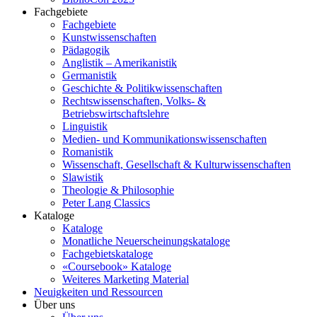
Fachgebiete
Fachgebiete
Kunstwissenschaften
Pädagogik
Anglistik – Amerikanistik
Germanistik
Geschichte & Politikwissenschaften
Rechtswissenschaften, Volks- &
Betriebswirtschaftslehre
Linguistik
Medien- und Kommunikationswissenschaften
Romanistik
Wissenschaft, Gesellschaft & Kulturwissenschaften
Slawistik
Theologie & Philosophie
Peter Lang Classics
Kataloge
Kataloge
Monatliche Neuerscheinungskataloge
Fachgebietskataloge
«Coursebook» Kataloge
Weiteres Marketing Material
Neuigkeiten und Ressourcen
Über uns