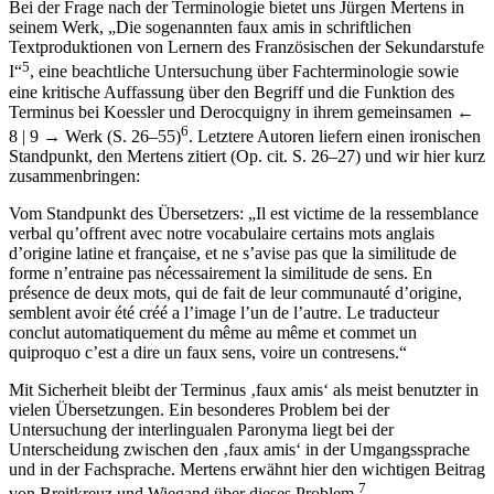
Bei der Frage nach der Terminologie bietet uns Jürgen Mertens in
seinem Werk, „Die sogenannten faux amis in schriftlichen
Textproduktionen von Lernern des Französischen der Sekundarstufe
5
I“
, eine beachtliche Untersuchung über Fachterminologie sowie
eine kritische Auffassung über den Begriff und die Funktion des
Terminus bei Koessler und Derocquigny in ihrem gemeinsamen
←
6
8 | 9 →
Werk (S. 26–55)
. Letztere Autoren liefern einen ironischen
Standpunkt, den Mertens zitiert (Op. cit. S. 26–27) und wir hier kurz
zusammenbringen:
Vom Standpunkt des Übersetzers: „Il est victime de la ressemblance
verbal qu’offrent avec notre vocabulaire certains mots anglais
d’origine latine et française, et ne s’avise pas que la similitude de
forme n’entraine pas nécessairement la similitude de sens. En
présence de deux mots, qui de fait de leur communauté d’origine,
semblent avoir été créé a l’image l’un de l’autre. Le traducteur
conclut automatiquement du même au même et commet un
quiproquo c’est a dire un faux sens, voire un contresens.“
Mit Sicherheit bleibt der Terminus ‚faux amis‘ als meist benutzter in
vielen Übersetzungen. Ein besonderes Problem bei der
Untersuchung der interlingualen Paronyma liegt bei der
Unterscheidung zwischen den ‚faux amis‘ in der Umgangssprache
und in der Fachsprache. Mertens erwähnt hier den wichtigen Beitrag
7
von Breitkreuz und Wiegand über dieses Problem.