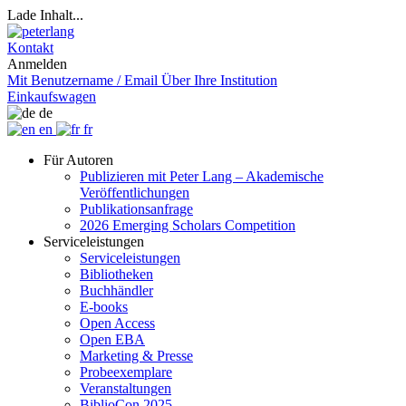
Lade Inhalt...
Kontakt
Anmelden
Mit Benutzername / Email
Über Ihre Institution
Einkaufswagen
de
en
fr
Für Autoren
Publizieren mit Peter Lang – Akademische
Veröffentlichungen
Publikationsanfrage
2026 Emerging Scholars Competition
Serviceleistungen
Serviceleistungen
Bibliotheken
Buchhändler
E-books
Open Access
Open EBA
Marketing & Presse
Probeexemplare
Veranstaltungen
BiblioCon 2025