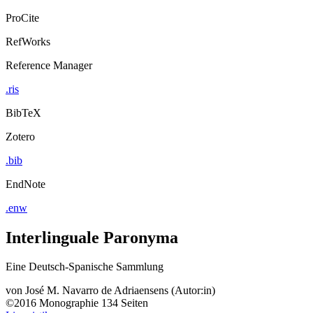
ProCite
RefWorks
Reference Manager
.ris
BibTeX
Zotero
.bib
EndNote
.enw
Interlinguale Paronyma
Eine Deutsch-Spanische Sammlung
von
José M. Navarro de Adriaensens (Autor:in)
©2016
Monographie
134 Seiten