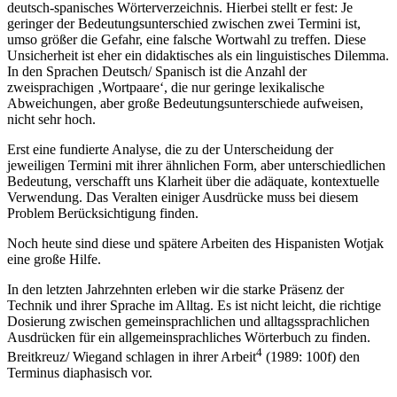
deutsch-spanisches Wörterverzeichnis. Hierbei stellt er fest: Je
geringer der Bedeutungsunterschied zwischen zwei Termini ist,
umso größer die Gefahr, eine falsche Wortwahl zu treffen. Diese
Unsicherheit ist eher ein didaktisches als ein linguistisches Dilemma.
In den Sprachen Deutsch/ Spanisch ist die Anzahl der
zweisprachigen ‚Wortpaare‘, die nur geringe lexikalische
Abweichungen, aber große Bedeutungsunterschiede aufweisen,
nicht sehr hoch.
Erst eine fundierte Analyse, die zu der Unterscheidung der
jeweiligen Termini mit ihrer ähnlichen Form, aber unterschiedlichen
Bedeutung, verschafft uns Klarheit über die adäquate, kontextuelle
Verwendung. Das Veralten einiger Ausdrücke muss bei diesem
Problem Berücksichtigung finden.
Noch heute sind diese und spätere Arbeiten des Hispanisten Wotjak
eine große Hilfe.
In den letzten Jahrzehnten erleben wir die starke Präsenz der
Technik und ihrer Sprache im Alltag. Es ist nicht leicht, die richtige
Dosierung zwischen gemeinsprachlichen und alltagssprachlichen
Ausdrücken für ein allgemeinsprachliches Wörterbuch zu finden.
4
Breitkreuz/ Wiegand schlagen in ihrer Arbeit
(1989: 100f) den
Terminus diaphasisch vor.