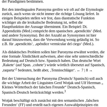
der Paradigmen bestimmen.
Bei den interlingualen Paronyma greifen wir oft auf die Etymologie
zurück, auch wenn sie nicht immer die richtige Lösung liefert. In
einigen Beispielen stellen wir fest, dass diastratische Funktion
wichtiger als die lexikalische Bedeutung ist, selbst die
Hauptfunktion der Aussage übernimmt. Ein Beispiel: Dt.
Appendizitis (Med.) entspricht dem spanischen ‚apendicitis‘ (Med.
und andere Synonyma). Bei der Anzahl an Synonymen ist hier
darauf hinzuweisen, dass die Verwendung wenig geläufig ist. So
z.B. für ‚apendicitis‘, ‚apéndice vermicular del ciego‘ (Med.).
Als didaktisches Problem sollen hier Paronyma erwähnt werden, die
eine formale Ähnlichkeit aufweisen, aber eine sehr unterschiedliche
Bedeutung auf Deutsch bzw. Spanisch haben. Das deutsche Wort
‚Rakete‘ (auf Span. ‚cohete‘) würde wörtlich übersetzt auf Spanisch,
2
‚raqueta‘
bedeuten, heißt aber, ‚Tennisschläger‘.
← 7 | 8 →
Bei der Untersuchung der Paronyma (Deutsch/ Spanisch) soll auch
die wichtige Arbeit der Linguisten Gerd Wotjak und Ulf Herrman „
Kleines Wörterbuch der falschen Freunde“ Deutsch-Spanisch,
3
Spanisch-Deutsch berücksichtigt werden.
Wotjak beschäftigt sich zunächst mit den semantischen ‚falschen
Freunden‘ (FF) und erstellt nach eigenen Auswahlprinzipien ein