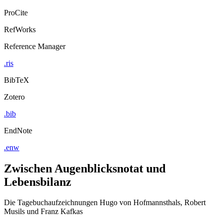
ProCite
RefWorks
Reference Manager
.ris
BibTeX
Zotero
.bib
EndNote
.enw
Zwischen Augenblicksnotat und
Lebensbilanz
Die Tagebuchaufzeichnungen Hugo von Hofmannsthals, Robert
Musils und Franz Kafkas