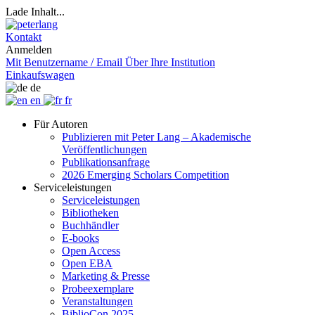
Lade Inhalt...
Kontakt
Anmelden
Mit Benutzername / Email
Über Ihre Institution
Einkaufswagen
de
en
fr
Für Autoren
Publizieren mit Peter Lang – Akademische
Veröffentlichungen
Publikationsanfrage
2026 Emerging Scholars Competition
Serviceleistungen
Serviceleistungen
Bibliotheken
Buchhändler
E-books
Open Access
Open EBA
Marketing & Presse
Probeexemplare
Veranstaltungen
BiblioCon 2025