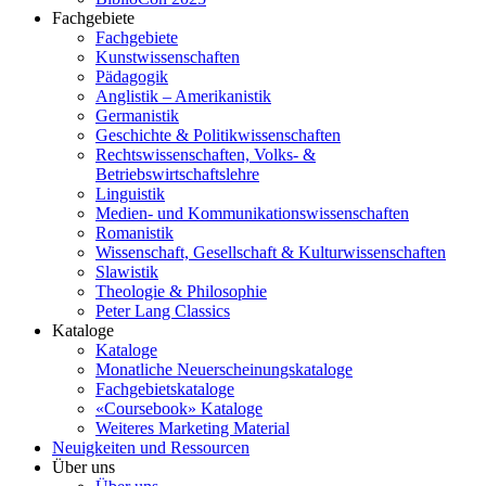
Fachgebiete
Fachgebiete
Kunstwissenschaften
Pädagogik
Anglistik – Amerikanistik
Germanistik
Geschichte & Politikwissenschaften
Rechtswissenschaften, Volks- &
Betriebswirtschaftslehre
Linguistik
Medien- und Kommunikationswissenschaften
Romanistik
Wissenschaft, Gesellschaft & Kulturwissenschaften
Slawistik
Theologie & Philosophie
Peter Lang Classics
Kataloge
Kataloge
Monatliche Neuerscheinungskataloge
Fachgebietskataloge
«Coursebook» Kataloge
Weiteres Marketing Material
Neuigkeiten und Ressourcen
Über uns