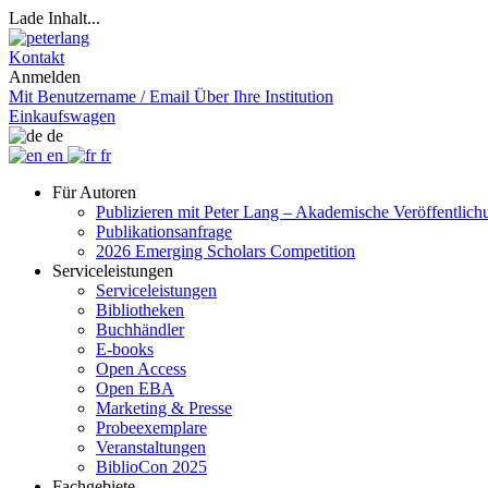
Lade Inhalt...
Kontakt
Anmelden
Mit Benutzername / Email
Über Ihre Institution
Einkaufswagen
de
en
fr
Für Autoren
Publizieren mit Peter Lang – Akademische Veröffentlic
Publikationsanfrage
2026 Emerging Scholars Competition
Serviceleistungen
Serviceleistungen
Bibliotheken
Buchhändler
E-books
Open Access
Open EBA
Marketing & Presse
Probeexemplare
Veranstaltungen
BiblioCon 2025
Fachgebiete