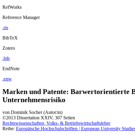
RefWorks
Reference Manager
.ris
BibTeX
Zotero
.bib
EndNote
.enw
Marken und Patente: Barwertorientierte B
Unternehmensrisiko
von
Dominik Socher (Autor:in)
©2013
Dissertation
XXIV, 307 Seiten
Rechtswissenschaften, Volks- & Betriebswirtschaftslehre
Reihe:
Europäische Hochschulschriften / European University Studies