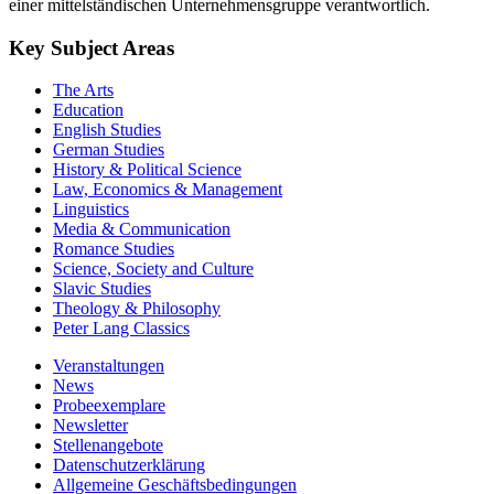
einer mittelständischen Unternehmensgruppe verantwortlich.
Key Subject Areas
The Arts
Education
English Studies
German Studies
History & Political Science
Law, Economics & Management
Linguistics
Media & Communication
Romance Studies
Science, Society and Culture
Slavic Studies
Theology & Philosophy
Peter Lang Classics
Veranstaltungen
News
Probeexemplare
Newsletter
Stellenangebote
Datenschutzerklärung
Allgemeine Geschäftsbedingungen