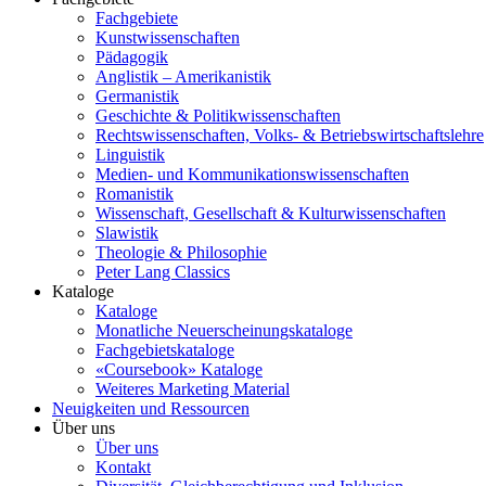
Fachgebiete
Kunstwissenschaften
Pädagogik
Anglistik – Amerikanistik
Germanistik
Geschichte & Politikwissenschaften
Rechtswissenschaften, Volks- & Betriebswirtschaftslehre
Linguistik
Medien- und Kommunikationswissenschaften
Romanistik
Wissenschaft, Gesellschaft & Kulturwissenschaften
Slawistik
Theologie & Philosophie
Peter Lang Classics
Kataloge
Kataloge
Monatliche Neuerscheinungskataloge
Fachgebietskataloge
«Coursebook» Kataloge
Weiteres Marketing Material
Neuigkeiten und Ressourcen
Über uns
Über uns
Kontakt