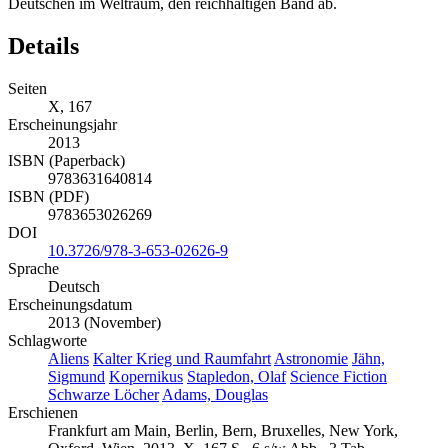
Deutschen im Weltraum, den reichhaltigen Band ab.
Details
Seiten
X, 167
Erscheinungsjahr
2013
ISBN (Paperback)
9783631640814
ISBN (PDF)
9783653026269
DOI
10.3726/978-3-653-02626-9
Sprache
Deutsch
Erscheinungsdatum
2013 (November)
Schlagworte
Aliens
Kalter Krieg und Raumfahrt
Astronomie
Jähn,
Sigmund
Kopernikus
Stapledon, Olaf
Science Fiction
Schwarze Löcher
Adams, Douglas
Erschienen
Frankfurt am Main, Berlin, Bern, Bruxelles, New York,