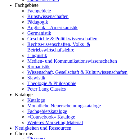
Fachgebiete
Fachgebiete
Kunstwissenschaften
Pädagogik
Anglistik – Amerikanistik
Germanistik
Geschichte & Politikwissenschaften
Rechtswissenschaften, Volks- &
Betriebswirtschaftslehre
Linguistik
Medien- und Kommunikationswissenschaften
Romanistik
Wissenschaft, Gesellschaft & Kulturwissenschaften
Slawistik
Theologie & Philosophie
Peter Lang Classics
Kataloge
Kataloge
Monatliche Neuerscheinungskataloge
Fachgebietskataloge
«Coursebook» Kataloge
Weiteres Marketing Material
Neuigkeiten und Ressourcen
Über uns