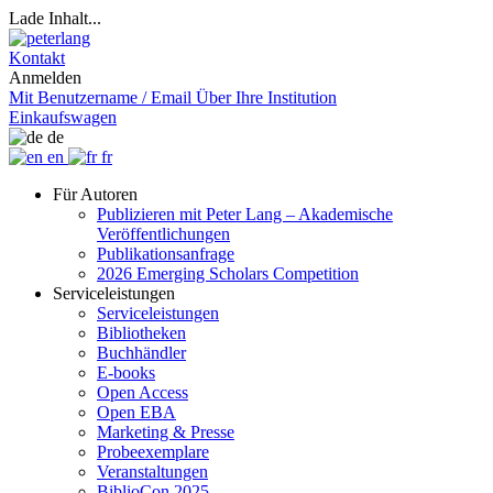
Lade Inhalt...
Kontakt
Anmelden
Mit Benutzername / Email
Über Ihre Institution
Einkaufswagen
de
en
fr
Für Autoren
Publizieren mit Peter Lang – Akademische
Veröffentlichungen
Publikationsanfrage
2026 Emerging Scholars Competition
Serviceleistungen
Serviceleistungen
Bibliotheken
Buchhändler
E-books
Open Access
Open EBA
Marketing & Presse
Probeexemplare
Veranstaltungen
BiblioCon 2025