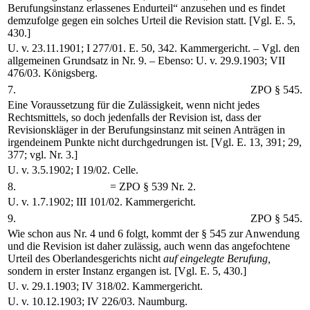
Berufungsinstanz erlassenes Endurteil“ anzusehen und es findet
demzufolge gegen ein solches Urteil die Revision statt. [Vgl. E. 5,
430.]
U. v. 23.11.1901; I 277/01. E. 50, 342. Kammergericht. – Vgl. den
allgemeinen Grundsatz in Nr. 9. – Ebenso: U. v. 29.9.1903; VII
476/03. Königsberg.
7.
ZPO § 545.
Eine Voraussetzung für die Zulässigkeit, wenn nicht jedes
Rechtsmittels, so doch jedenfalls der Revision ist, dass der
Revisionskläger in der Berufungsinstanz mit seinen Anträgen in
irgendeinem Punkte nicht durchgedrungen ist. [Vgl. E. 13, 391; 29,
377; vgl. Nr. 3.]
U. v. 3.5.1902; I 19/02. Celle.
8.
= ZPO § 539 Nr. 2.
U. v. 1.7.1902; III 101/02. Kammergericht.
9.
ZPO § 545.
Wie schon aus Nr. 4 und 6 folgt, kommt der § 545 zur Anwendung
und die Revision ist daher zulässig, auch wenn das angefochtene
Urteil des Oberlandesgerichts nicht
auf eingelegte Berufung,
sondern in erster Instanz ergangen ist. [Vgl. E. 5, 430.]
U. v. 29.1.1903; IV 318/02. Kammergericht.
U. v. 10.12.1903; IV 226/03. Naumburg.