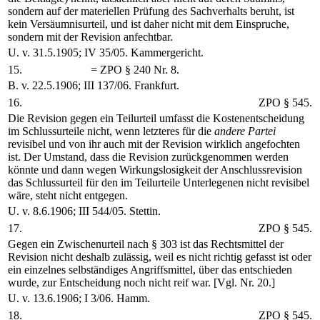
sondern auf der materiellen Prüfung des Sachverhalts beruht, ist
kein Versäumnisurteil, und ist daher nicht mit dem Einspruche,
sondern mit der Revision anfechtbar.
U. v. 31.5.1905; IV 35/05. Kammergericht.
15.
= ZPO § 240 Nr. 8.
B. v. 22.5.1906; III 137/06. Frankfurt.
16.
ZPO § 545.
Die Revision gegen ein Teilurteil umfasst die Kostenentscheidung
im Schlussurteile nicht, wenn letzteres für die
andere Partei
revisibel und von ihr auch mit der Revision wirklich angefochten
ist. Der Umstand, dass die Revision zurückgenommen werden
könnte und dann wegen Wirkungslosigkeit der Anschlussrevision
das Schlussurteil für den im Teilurteile Unterlegenen nicht revisibel
wäre, steht nicht entgegen.
U. v. 8.6.1906; III 544/05. Stettin.
17.
ZPO § 545.
Gegen ein Zwischenurteil nach § 303 ist das Rechtsmittel der
Revision nicht deshalb zulässig, weil es nicht richtig gefasst ist oder
ein einzelnes selbständiges Angriffsmittel, über das entschieden
wurde, zur Entscheidung noch nicht reif war. [Vgl. Nr. 20.]
U. v. 13.6.1906; I 3/06. Hamm.
18.
ZPO § 545.