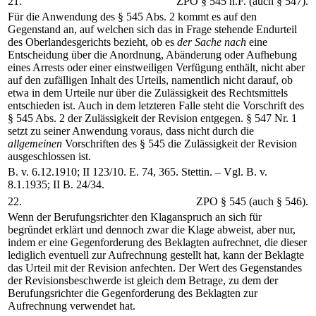
21.
ZPO § 545 n.F. (auch § 547).
Für die Anwendung des § 545 Abs. 2 kommt es auf den
Gegenstand an, auf welchen sich das in Frage stehende Endurteil
des Oberlandesgerichts bezieht, ob es
der Sache nach
eine
Entscheidung über die Anordnung, Abänderung oder Aufhebung
eines Arrests oder einer einstweiligen Verfügung enthält, nicht aber
auf den zufälligen Inhalt des Urteils, namentlich nicht darauf, ob
etwa in dem Urteile nur über die Zulässigkeit des Rechtsmittels
entschieden ist. Auch in dem letzteren Falle steht die Vorschrift des
§ 545 Abs. 2 der Zulässigkeit der Revision entgegen. § 547 Nr. 1
setzt zu seiner Anwendung voraus, dass nicht durch die
allgemeinen
Vorschriften des § 545 die Zulässigkeit der Revision
ausgeschlossen ist.
B. v. 6.12.1910; II 123/10. E. 74, 365. Stettin. – Vgl. B. v.
8.1.1935; II B. 24/34.
22.
ZPO § 545 (auch § 546).
Wenn der Berufungsrichter den Klaganspruch an sich für
begründet erklärt und dennoch zwar die Klage abweist, aber nur,
indem er eine Gegenforderung des Beklagten aufrechnet, die dieser
lediglich eventuell zur Aufrechnung gestellt hat, kann der Beklagte
das Urteil mit der Revision anfechten. Der Wert des Gegenstandes
der Revisionsbeschwerde ist gleich dem Betrage, zu dem der
Berufungsrichter die Gegenforderung des Beklagten zur
Aufrechnung verwendet hat.