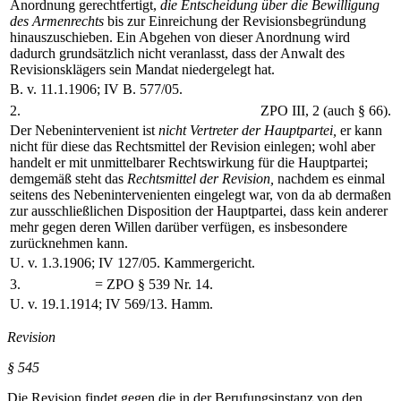
Anordnung gerechtfertigt,
die Entscheidung über die Bewilligung
des Armenrechts
bis zur Einreichung der Revisionsbegründung
hinauszuschieben. Ein Abgehen von dieser Anordnung wird
dadurch grundsätzlich nicht veranlasst, dass der Anwalt des
Revisionsklägers sein Mandat niedergelegt hat.
B. v. 11.1.1906; IV B. 577/05.
2.
ZPO III, 2 (auch § 66).
Der Nebenintervenient ist
nicht Vertreter der Hauptpartei,
er kann
nicht für diese das Rechtsmittel der Revision einlegen; wohl aber
handelt er mit unmittelbarer Rechtswirkung für die Hauptpartei;
demgemäß steht das
Rechtsmittel der Revision,
nachdem es einmal
seitens des Nebenintervenienten eingelegt war, von da ab dermaßen
zur ausschließlichen Disposition der Hauptpartei, dass kein anderer
mehr gegen deren Willen darüber verfügen, es insbesondere
zurücknehmen kann.
U. v. 1.3.1906; IV 127/05. Kammergericht.
3.
= ZPO § 539 Nr. 14.
U. v. 19.1.1914; IV 569/13. Hamm.
Revision
§ 545
Die Revision findet gegen die in der Berufungsinstanz von den