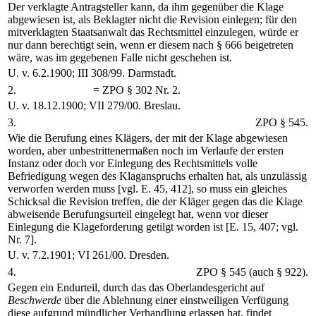
Der verklagte Antragsteller kann, da ihm gegenüber die Klage
abgewiesen ist, als Beklagter nicht die Revision einlegen; für den
mitverklagten Staatsanwalt das Rechtsmittel einzulegen, würde er
nur dann berechtigt sein, wenn er diesem nach § 666 beigetreten
wäre, was im gegebenen Falle nicht geschehen ist.
U. v. 6.2.1900; III 308/99. Darmstadt.
2.
= ZPO § 302 Nr. 2.
U. v. 18.12.1900; VII 279/00. Breslau.
3.
ZPO § 545.
Wie die Berufung eines Klägers, der mit der Klage abgewiesen
worden, aber unbestrittenermaßen noch im Verlaufe der ersten
Instanz oder doch vor Einlegung des Rechtsmittels volle
Befriedigung wegen des Klaganspruchs erhalten hat, als unzulässig
verworfen werden muss [vgl. E. 45, 412], so muss ein gleiches
Schicksal die Revision treffen, die der Kläger gegen das die Klage
abweisende Berufungsurteil eingelegt hat, wenn vor dieser
Einlegung die Klageforderung getilgt worden ist [E. 15, 407; vgl.
Nr. 7].
U. v. 7.2.1901; VI 261/00. Dresden.
4.
ZPO § 545 (auch § 922).
Gegen ein Endurteil, durch das das Oberlandesgericht auf
Beschwerde
über die Ablehnung einer einstweiligen Verfügung
diese aufgrund mündlicher Verhandlung erlassen hat, findet