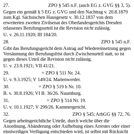
27.
ZPO § 545 n.F. (auch EG z. GVG §§ 3, 5).
Gegen ein gemäß § 5 EG z. GVG und den Nachtrag v. 20.8.1879
zum Kgl. Sächsischen Hausgesetz v. 30.12.1837 von dem
erweiterten zweiten Zivilsenat des Oberlandesgerichts Dresden
erlassenes Berufungsurteil ist die Revision
nicht
zulässig.
U. v. 26.11.1920; III 184/20.
28.
ZPO § 545 n.F.
Gibt das Berufungsgericht dem Antrag auf Wiedereinsetzung gegen
Versäumung der Berufungsfrist durch Zwischenurteil statt, so ist
gegen dieses Urteil die Revision
nicht
zulässig.
U. v. 23.9.1921; VII 41/21.
29.
= ZPO § 511 Nr. 24.
U. v. 9.3.1925; V 149/24. Marienwerder.
30.
= ZPO § 519 b Nr. 10.
B. v. 30.8.1926; VI B. 36/26. Naumburg.
31.
= ZPO § 514 Nr. 19.
U. v. 10.1.1927; V 299/26. Kammergericht.
32.
ZPO § 545; ArbGG §§ 72, 76.
Gegen arbeitsgerichtliche Urteile, durch welche über die
Anordnung, Abänderung oder Aufhebung eines Arrestes oder einer
einstweiligen Verfügung entschieden wird, ist selbst mit Rücksicht