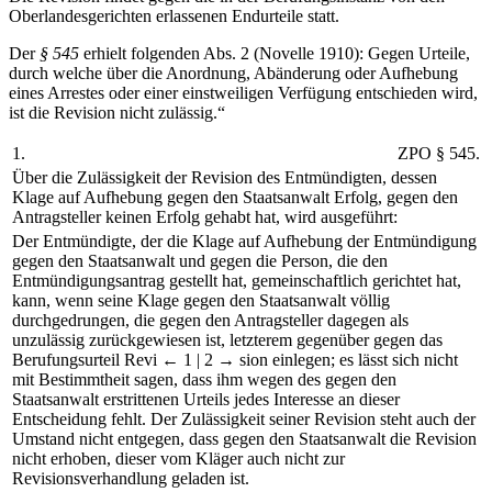
Oberlandesgerichten erlassenen Endurteile statt.
Der
§ 545
erhielt folgenden Abs. 2 (Novelle 1910): Gegen Urteile,
durch welche über die Anordnung, Abänderung oder Aufhebung
eines Arrestes oder einer einstweiligen Verfügung entschieden wird,
ist die Revision nicht zulässig.“
1.
ZPO § 545.
Über die Zulässigkeit der Revision des Entmündigten, dessen
Klage auf Aufhebung gegen den Staatsanwalt Erfolg, gegen den
Antragsteller keinen Erfolg gehabt hat, wird ausgeführt:
Der Entmündigte, der die Klage auf Aufhebung der Entmündigung
gegen den Staatsanwalt und gegen die Person, die den
Entmündigungsantrag gestellt hat, gemeinschaftlich gerichtet hat,
kann, wenn seine Klage gegen den Staatsanwalt völlig
durchgedrungen, die gegen den Antragsteller dagegen als
unzulässig zurückgewiesen ist, letzterem gegenüber gegen das
Berufungsurteil Revi
← 1 |
2 →
sion einlegen; es lässt sich nicht
mit Bestimmtheit sagen, dass ihm wegen des gegen den
Staatsanwalt erstrittenen Urteils jedes Interesse an dieser
Entscheidung fehlt. Der Zulässigkeit seiner Revision steht auch der
Umstand nicht entgegen, dass gegen den Staatsanwalt die Revision
nicht erhoben, dieser vom Kläger auch nicht zur
Revisionsverhandlung geladen ist.