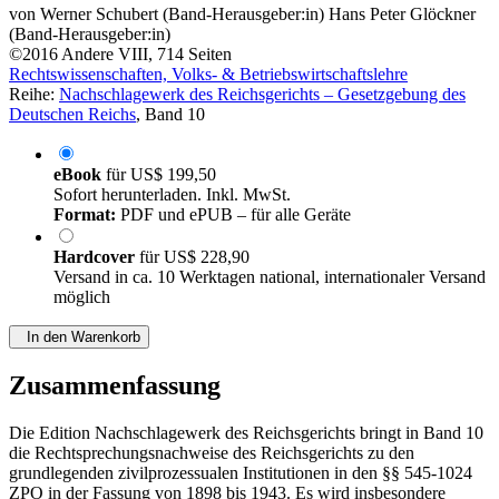
von
Werner Schubert (Band-Herausgeber:in)
Hans Peter Glöckner
(Band-Herausgeber:in)
©2016
Andere
VIII, 714 Seiten
Rechtswissenschaften, Volks- & Betriebswirtschaftslehre
Reihe:
Nachschlagewerk des Reichsgerichts – Gesetzgebung des
Deutschen Reichs
, Band 10
eBook
für
US$ 199,50
Sofort herunterladen. Inkl. MwSt.
Format:
PDF und ePUB – für alle Geräte
Hardcover
für
US$ 228,90
Versand in ca. 10 Werktagen national, internationaler Versand
möglich
In den Warenkorb
Zusammenfassung
Die Edition Nachschlagewerk des Reichsgerichts bringt in Band 10
die Rechtsprechungsnachweise des Reichsgerichts zu den
grundlegenden zivilprozessualen Institutionen in den §§ 545-1024
ZPO in der Fassung von 1898 bis 1943. Es wird insbesondere