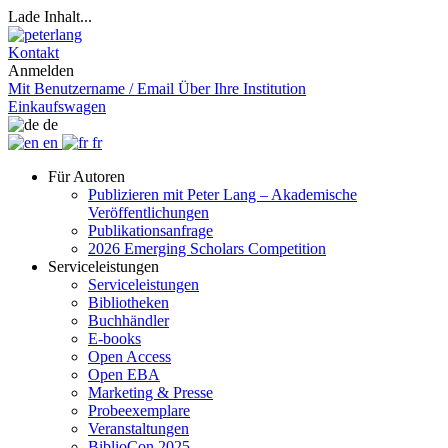
Lade Inhalt...
Kontakt
Anmelden
Mit Benutzername / Email
Über Ihre Institution
Einkaufswagen
de
en
fr
Für Autoren
Publizieren mit Peter Lang – Akademische
Veröffentlichungen
Publikationsanfrage
2026 Emerging Scholars Competition
Serviceleistungen
Serviceleistungen
Bibliotheken
Buchhändler
E-books
Open Access
Open EBA
Marketing & Presse
Probeexemplare
Veranstaltungen
BiblioCon 2025