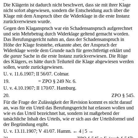
Die Klägerin ist dadurch nicht beschwert, dass sie mit ihrer Klage
nicht sofort abgewiesen, sondern die Entscheidung auch über die
Klage mit dem Anspruch über die Widerklage in die erste Instanz
zurückverwiesen wurde.
Gegen den Klaganspruch war ein Schadensanspruch aufgerechnet
und sein Mehrbetrag durch Widerklage geltend gemacht worden.
Das Berufungsgericht nahm an, dass der Schadensanspruch in
Höhe der Klage feststehe, erkannte aber, der Anspruch der
Widerklage werde dem Grunde nach für gerechtfertigt erklärt und
die
ganze
Sache in die erste Instanz zurückverwiesen. Die Rüge
des Klägers, es hätte durch Teilurteil die Klage abgewiesen werden
sollen, wurde zurückgewiesen.
U. v. 11.6.1907; II 56/07. Colmar.
19.
= ZPO § 249 Nr. 6.
U. v. 4.10.1907; II 170/07. Hamburg.
20.
ZPO § 545.
Für die Frage der Zulässigkeit der Revision kommt es nicht darauf
an, was für ein Urteil das Berufungsgericht hat erlassen wollen und
wie es das Urteil bezeichnet hat, sondern ist maßgebend der
tatsächliche Inhalt des Urteils, wie er sich aus der Urteilsformel und
der Begründung ergibt.
U. v. 13.11.1907; V 41/07. Hamm.
← 4 |
5 →