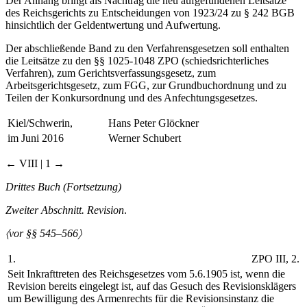
Der Anhang bringt als Nachtrag die neu aufgefundenen Leitsätze
des Reichsgerichts zu Entscheidungen von 1923/24 zu § 242 BGB
hinsichtlich der Geldentwertung und Aufwertung.
Der abschließende Band zu den Verfahrensgesetzen soll enthalten
die Leitsätze zu den §§ 1025-1048 ZPO (schiedsrichterliches
Verfahren), zum Gerichtsverfassungsgesetz, zum
Arbeitsgerichtsgesetz, zum FGG, zur Grundbuchordnung und zu
Teilen der Konkursordnung und des Anfechtungsgesetzes.
Kiel/Schwerin,
Hans Peter Glöckner
im Juni 2016
Werner Schubert
← VIII | 1 →
Drittes Buch (Fortsetzung)
Zweiter Abschnitt. Revision
.
〈vor §§ 545–566〉
1.
ZPO III, 2.
Seit Inkrafttreten des Reichsgesetzes vom 5.6.1905 ist, wenn die
Revision bereits eingelegt ist, auf das Gesuch des Revisionsklägers
um Bewilligung des Armenrechts für die Revisionsinstanz die