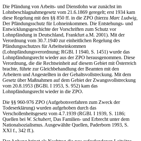
Die Pfändung von Arbeits- und Dienstlohn war zunächst im
Lohnbeschlagnahmegesetz vom 21.6.1869 geregelt; erst 1934 kam
diese Regelung mit den §§ 850 ff. in die ZPO (hierzu
Marc Ludwig,
Der Pfändungsschutz für Lohneinkommen. Die Entstehungs- und
Entwicklungsgeschichte der Vorschriften zum Schutz vor
Lohnpfändung in Deutschland, Frankfurt a.M. 2001). Mit der
Verordnung vom 30.7.1940 zur einheitlichen Regelung des
Pfändungsschutzes für Arbeitseinkommen
(Lohnpfändungsverordnung; RGBl. I 1940, S. 1451) wurde das
Lohnpfändungsrecht wieder aus der ZPO herausgenommen. Diese
Verordnung, die die Rechtseinheit auf diesem Gebiet mit Österreich
brachte, führte zur Gleichbehandlung der Beamten mit den
Arbeitern und Angestellten in der Gehaltsvollstreckung. Mit dem
Gesetz über Maßnahmen auf dem Gebiet der Zwangsvollstreckung
vom 20.8.1953 (BGBl. I 1953, S. 952) kam das
Lohnpfändungsrecht wieder in die ZPO.
Die §§ 960-976 ZPO (Aufgebotsverfahren zum Zweck der
Todeserklärung) wurden aufgehoben durch das
Verschollenheitsgesetz vom 4.7.1939 (RGBl. I 1939, S. 1186;
Quellen bei
W. Schubert,
Das Familien- und Erbrecht unter dem
Nationalsozialismus. Ausgewählte Quellen, Paderborn 1993, S.
XXI f., 342 ff.).