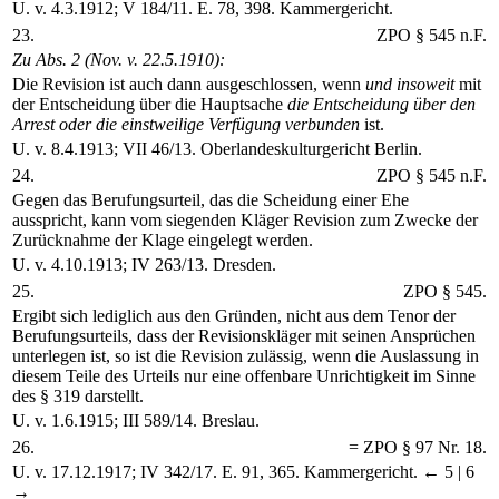
U. v. 4.3.1912; V 184/11. E. 78, 398. Kammergericht.
23.
ZPO § 545 n.F.
Zu Abs. 2 (Nov. v. 22.5.1910):
Die Revision ist auch dann ausgeschlossen, wenn
und insoweit
mit
der Entscheidung über die Hauptsache
die Entscheidung über den
Arrest oder die einstweilige Verfügung verbunden
ist.
U. v. 8.4.1913; VII 46/13. Oberlandeskulturgericht Berlin.
24.
ZPO § 545 n.F.
Gegen das Berufungsurteil, das die Scheidung einer Ehe
ausspricht, kann vom siegenden Kläger Revision zum Zwecke der
Zurücknahme der Klage eingelegt werden.
U. v. 4.10.1913; IV 263/13. Dresden.
25.
ZPO § 545.
Ergibt sich lediglich aus den Gründen, nicht aus dem Tenor der
Berufungsurteils, dass der Revisionskläger mit seinen Ansprüchen
unterlegen ist, so ist die Revision zulässig, wenn die Auslassung in
diesem Teile des Urteils nur eine offenbare Unrichtigkeit im Sinne
des § 319 darstellt.
U. v. 1.6.1915; III 589/14. Breslau.
26.
= ZPO § 97 Nr. 18.
U. v. 17.12.1917; IV 342/17. E. 91, 365. Kammergericht.
← 5 |
6
→