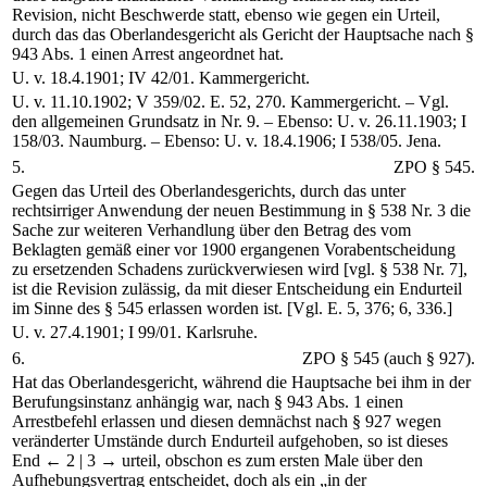
Revision, nicht Beschwerde statt, ebenso wie gegen ein Urteil,
durch das das Oberlandesgericht als Gericht der Hauptsache nach §
943 Abs. 1 einen Arrest angeordnet hat.
U. v. 18.4.1901; IV 42/01. Kammergericht.
U. v. 11.10.1902; V 359/02. E. 52, 270. Kammergericht. – Vgl.
den allgemeinen Grundsatz in Nr. 9. – Ebenso: U. v. 26.11.1903; I
158/03. Naumburg. – Ebenso: U. v. 18.4.1906; I 538/05. Jena.
5.
ZPO § 545.
Gegen das Urteil des Oberlandesgerichts, durch das unter
rechtsirriger Anwendung der neuen Bestimmung in § 538 Nr. 3 die
Sache zur weiteren Verhandlung über den Betrag des vom
Beklagten gemäß einer vor 1900 ergangenen Vorabentscheidung
zu ersetzenden Schadens zurückverwiesen wird [vgl. § 538 Nr. 7],
ist die Revision zulässig, da mit dieser Entscheidung ein Endurteil
im Sinne des § 545 erlassen worden ist. [Vgl. E. 5, 376; 6, 336.]
U. v. 27.4.1901; I 99/01. Karlsruhe.
6.
ZPO § 545 (auch § 927).
Hat das Oberlandesgericht, während die Hauptsache bei ihm in der
Berufungsinstanz anhängig war, nach § 943 Abs. 1 einen
Arrestbefehl erlassen und diesen demnächst nach § 927 wegen
veränderter Umstände durch Endurteil aufgehoben, so ist dieses
End
← 2 |
3 →
urteil, obschon es zum ersten Male über den
Aufhebungsvertrag entscheidet, doch als ein „in der