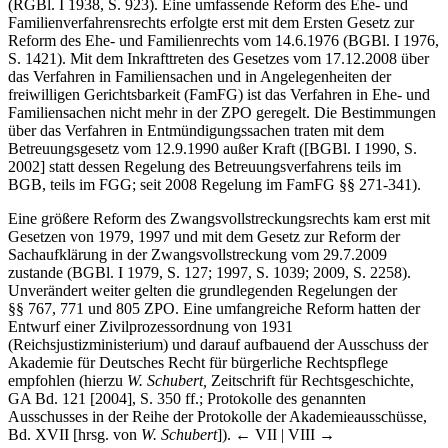
(RGBl. I 1938, S. 923). Eine umfassende Reform des Ehe- und
Familienverfahrensrechts erfolgte erst mit dem Ersten Gesetz zur
Reform des Ehe- und Familienrechts vom 14.6.1976 (BGBl. I 1976,
S. 1421). Mit dem Inkrafttreten des Gesetzes vom 17.12.2008 über
das Verfahren in Familiensachen und in Angelegenheiten der
freiwilligen Gerichtsbarkeit (FamFG) ist das Verfahren in Ehe- und
Familiensachen nicht mehr in der ZPO geregelt. Die Bestimmungen
über das Verfahren in Entmündigungssachen traten mit dem
Betreuungsgesetz vom 12.9.1990 außer Kraft ([BGBl. I 1990, S.
2002] statt dessen Regelung des Betreuungsverfahrens teils im
BGB, teils im FGG; seit 2008 Regelung im FamFG §§ 271-341).
Eine größere Reform des Zwangsvollstreckungsrechts kam erst mit
Gesetzen von 1979, 1997 und mit dem Gesetz zur Reform der
Sachaufklärung in der Zwangsvollstreckung vom 29.7.2009
zustande (BGBl. I 1979, S. 127; 1997, S. 1039; 2009, S. 2258).
Unverändert weiter gelten die grundlegenden Regelungen der
§§ 767, 771 und 805 ZPO. Eine umfangreiche Reform hatten der
Entwurf einer Zivilprozessordnung von 1931
(Reichsjustizministerium) und darauf aufbauend der Ausschuss der
Akademie für Deutsches Recht für bürgerliche Rechtspflege
empfohlen (hierzu
W. Schubert,
Zeitschrift für Rechtsgeschichte,
GA Bd. 121 [2004], S. 350 ff.; Protokolle des genannten
Ausschusses in der Reihe der Protokolle der Akademieausschüsse,
Bd. XVII [hrsg. von
W. Schubert
]).
← VII |
VIII →