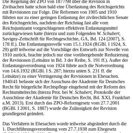
Die Regelung der ZPO von 1877/98 über die Revision in
Zivilsachen hatte schon bald eine Überlastung des Reichsgerichts
mit Revisionen zur Folge. Die Reformen von 1905 und 1910
führten nur zu einer geringen Entlastung der zivilrechtlichen Senate
des Reichsgerichts, nachdem der Reichstag fast alle vom
Reichsjustizamt vorgeschlagenen effektiven Entlastungsmittel
zurückgewiesen hatte (hierzu und zum Folgenden
W. Schubert,
Savigny-Zeitschrift für Rechtsgeschichte, GA, Bd. 124 [2007], S.
178 ff.). Die Entlastungsnovelle vom 15.1.1924 (RGBl. I 1924, S.
29) griff teilweise auf die Vorschläge des Entwurfs zur Novelle von
1910 zurück, brachte jedoch nur eine vorübergehende Reduzierung
der Revisionen (Leitsätze in Bd. 3 der Reihe, S. 191 ff.). Außer der
Entlastungsverordnung von 1924 führte auch die Notverordnung
von 14.6.1932 (RGBl. I S. 287; hierzu unten S. 231 ff. die
Leitsätze) zu einer Verringerung der Revisionen in Ehesachen.
1940/41 befasste sich der Ausschuss der Akademie für Deutsches
Recht für bürgerliche Rechtspflege eingehend mit der Reform des
Rechtsmittelrechts (hierzu Prot. bei
W. Schubert,
Protokolle der
Ausschüsse der Akademie für Deutsches Recht, Bd. XXI, Frankfurt
a.M. 2013). Erst durch das ZPO-Reformgesetz vom 27.7.2001
(BGBl. I 2001, S. 1887) wurde die Zulässigkeit der Revision
grundlegend geändert.
Das Verfahren in Ehesachen wurde teilweise abgeändert durch die
1. Durchführungsverordnung vom 27.7.1938 zum Ehegesetz