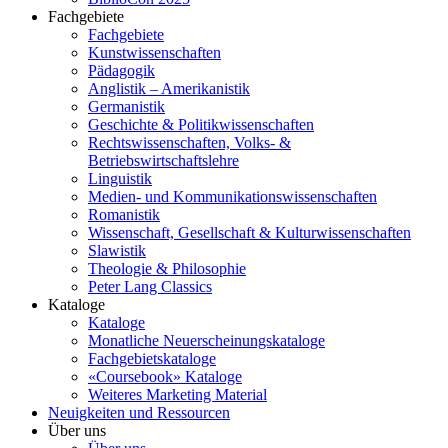
Fachgebiete
Fachgebiete
Kunstwissenschaften
Pädagogik
Anglistik – Amerikanistik
Germanistik
Geschichte & Politikwissenschaften
Rechtswissenschaften, Volks- &
Betriebswirtschaftslehre
Linguistik
Medien- und Kommunikationswissenschaften
Romanistik
Wissenschaft, Gesellschaft & Kulturwissenschaften
Slawistik
Theologie & Philosophie
Peter Lang Classics
Kataloge
Kataloge
Monatliche Neuerscheinungskataloge
Fachgebietskataloge
«Coursebook» Kataloge
Weiteres Marketing Material
Neuigkeiten und Ressourcen
Über uns