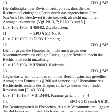
10.
ZPO § 545.
Die Zulässigkeit der Revision setzt voraus, dass die das
Rechtsmittel einlegende Partei durch das angefochtene Urteil
beschwert
ist. Beschwert ist sie insoweit, als nicht nach ihren
Anträgen erkannt ist. [Vgl. Nr. 3, 7; III Nr. 3 und 5.]
U. v. 10.2.1903; II 460/02. Zweibrücken.
11.
= ZPO § 511 Nr. 9.
U. v. 7.10.1903; I 171/03. Hamburg.
12.
ZPO § 545.
Die nur gegen die Hauptpartei, nicht auch gegen den
Nebenintervenienten
erfolgte Einlegung der Revision macht das
Rechtsmittel nicht unzulässig.
U. v. 13.5.1904; VII 596/03. Karlsruhe.
13.
ZPO § 545.
Gegen das Urteil, durch das ein in der Berufungsinstanz gestellter
Antrag eines Dritten aus § 266 auf seinerseitige Übernahme des
Rechtsstreits anstelle des Klägers zurückgewiesen wird, findet
Revision statt [E. 40, 333].
U. v. 14.10.1904; VII 134/04. Kammergericht.
← 3 |
4 →
14.
ZPO § 545 (auch § 618).
Ein Berufungsurteil in Ehesachen, das sich Versäumnisurteil (gegen
die Beklagte) nennt, tatsächlich aber nicht auf deren Säumnis,