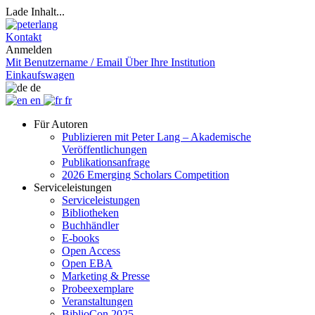
Lade Inhalt...
Kontakt
Anmelden
Mit Benutzername / Email
Über Ihre Institution
Einkaufswagen
de
en
fr
Für Autoren
Publizieren mit Peter Lang – Akademische
Veröffentlichungen
Publikationsanfrage
2026 Emerging Scholars Competition
Serviceleistungen
Serviceleistungen
Bibliotheken
Buchhändler
E-books
Open Access
Open EBA
Marketing & Presse
Probeexemplare
Veranstaltungen
BiblioCon 2025