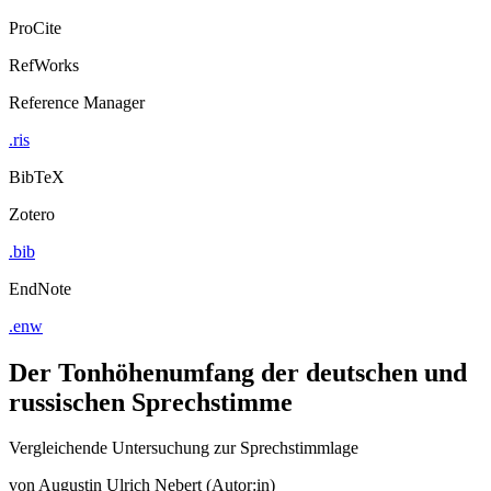
ProCite
RefWorks
Reference Manager
.ris
BibTeX
Zotero
.bib
EndNote
.enw
Der Tonhöhenumfang der deutschen und
russischen Sprechstimme
Vergleichende Untersuchung zur Sprechstimmlage
von
Augustin Ulrich Nebert (Autor:in)