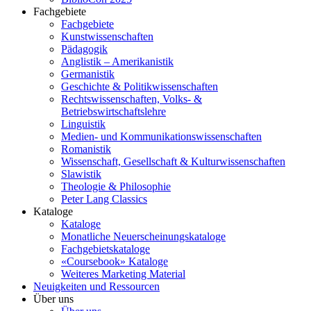
Fachgebiete
Fachgebiete
Kunstwissenschaften
Pädagogik
Anglistik – Amerikanistik
Germanistik
Geschichte & Politikwissenschaften
Rechtswissenschaften, Volks- &
Betriebswirtschaftslehre
Linguistik
Medien- und Kommunikationswissenschaften
Romanistik
Wissenschaft, Gesellschaft & Kulturwissenschaften
Slawistik
Theologie & Philosophie
Peter Lang Classics
Kataloge
Kataloge
Monatliche Neuerscheinungskataloge
Fachgebietskataloge
«Coursebook» Kataloge
Weiteres Marketing Material
Neuigkeiten und Ressourcen
Über uns