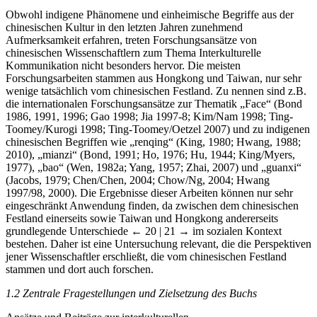
Obwohl indigene Phänomene und einheimische Begriffe aus der
chinesischen Kultur in den letzten Jahren zunehmend
Aufmerksamkeit erfahren, treten Forschungsansätze von
chinesischen Wissenschaftlern zum Thema Interkulturelle
Kommunikation nicht besonders hervor. Die meisten
Forschungsarbeiten stammen aus Hongkong und Taiwan, nur sehr
wenige tatsächlich vom chinesischen Festland. Zu nennen sind z.B.
die internationalen Forschungsansätze zur Thematik „Face“ (Bond
1986, 1991, 1996; Gao 1998; Jia 1997-8; Kim/Nam 1998; Ting-
Toomey/Kurogi 1998; Ting-Toomey/Oetzel 2007) und zu indigenen
chinesischen Begriffen wie „renqing“ (King, 1980; Hwang, 1988;
2010), „mianzi“ (Bond, 1991; Ho, 1976; Hu, 1944; King/Myers,
1977), „bao“ (Wen, 1982a; Yang, 1957; Zhai, 2007) und „guanxi“
(Jacobs, 1979; Chen/Chen, 2004; Chow/Ng, 2004; Hwang
1997/98, 2000). Die Ergebnisse dieser Arbeiten können nur sehr
eingeschränkt Anwendung finden, da zwischen dem chinesischen
Festland einerseits sowie Taiwan und Hongkong andererseits
grundlegende Unterschiede
← 20 | 21 →
im sozialen Kontext
bestehen. Daher ist eine Untersuchung relevant, die die Perspektiven
jener Wissenschaftler erschließt, die vom chinesischen Festland
stammen und dort auch forschen.
1.2 Zentrale Fragestellungen und Zielsetzung des Buchs