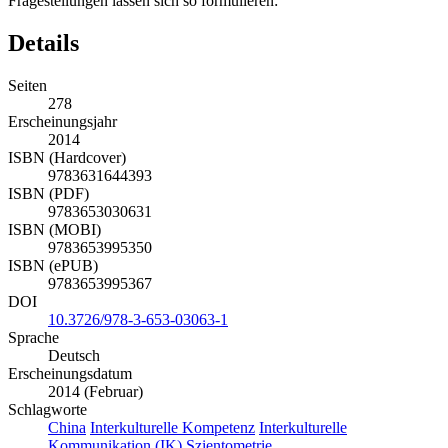
Fragestellungen lassen sich so formulieren:
Details
Seiten
278
Erscheinungsjahr
2014
ISBN (Hardcover)
9783631644393
ISBN (PDF)
9783653030631
ISBN (MOBI)
9783653995350
ISBN (ePUB)
9783653995367
DOI
10.3726/978-3-653-03063-1
Sprache
Deutsch
Erscheinungsdatum
2014 (Februar)
Schlagworte
China
Interkulturelle Kompetenz
Interkulturelle
Kommunikation (IK)
Szientometrie