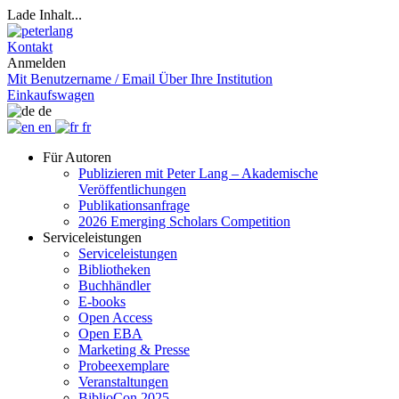
Lade Inhalt...
Kontakt
Anmelden
Mit Benutzername / Email
Über Ihre Institution
Einkaufswagen
de
en
fr
Für Autoren
Publizieren mit Peter Lang – Akademische
Veröffentlichungen
Publikationsanfrage
2026 Emerging Scholars Competition
Serviceleistungen
Serviceleistungen
Bibliotheken
Buchhändler
E-books
Open Access
Open EBA
Marketing & Presse
Probeexemplare
Veranstaltungen
BiblioCon 2025