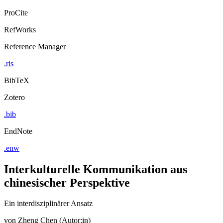
ProCite
RefWorks
Reference Manager
.ris
BibTeX
Zotero
.bib
EndNote
.enw
Interkulturelle Kommunikation aus
chinesischer Perspektive
Ein interdisziplinärer Ansatz
von
Zheng Chen (Autor:in)