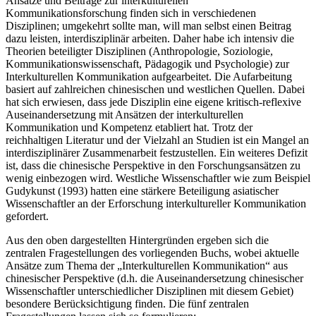
Ansätze und Beiträge zur interkulturellen
Kommunikationsforschung finden sich in verschiedenen
Disziplinen; umgekehrt sollte man, will man selbst einen Beitrag
dazu leisten, interdisziplinär arbeiten. Daher habe ich intensiv die
Theorien beteiligter Disziplinen (Anthropologie, Soziologie,
Kommunikationswissenschaft, Pädagogik und Psychologie) zur
Interkulturellen Kommunikation aufgearbeitet. Die Aufarbeitung
basiert auf zahlreichen chinesischen und westlichen Quellen. Dabei
hat sich erwiesen, dass jede Disziplin eine eigene kritisch-reflexive
Auseinandersetzung mit Ansätzen der interkulturellen
Kommunikation und Kompetenz etabliert hat. Trotz der
reichhaltigen Literatur und der Vielzahl an Studien ist ein Mangel an
interdisziplinärer Zusammenarbeit festzustellen. Ein weiteres Defizit
ist, dass die chinesische Perspektive in den Forschungsansätzen zu
wenig einbezogen wird. Westliche Wissenschaftler wie zum Beispiel
Gudykunst (1993) hatten eine stärkere Beteiligung asiatischer
Wissenschaftler an der Erforschung interkultureller Kommunikation
gefordert.
Aus den oben dargestellten Hintergründen ergeben sich die
zentralen Fragestellungen des vorliegenden Buchs, wobei aktuelle
Ansätze zum Thema der „Interkulturellen Kommunikation“ aus
chinesischer Perspektive (d.h. die Auseinandersetzung chinesischer
Wissenschaftler unterschiedlicher Disziplinen mit diesem Gebiet)
besondere Berücksichtigung finden. Die fünf zentralen