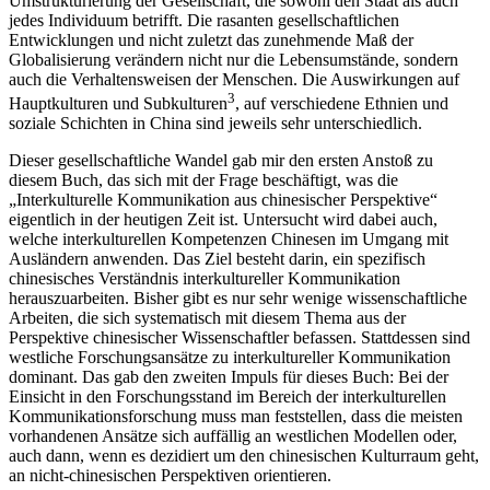
Umstrukturierung der Gesellschaft, die sowohl den Staat als auch
jedes Individuum betrifft. Die rasanten gesellschaftlichen
Entwicklungen und nicht zuletzt das zunehmende Maß der
Globalisierung verändern nicht nur die Lebensumstände, sondern
auch die Verhaltensweisen der Menschen. Die Auswirkungen auf
3
Hauptkulturen und Subkulturen
, auf verschiedene Ethnien und
soziale Schichten in China sind jeweils sehr unterschiedlich.
Dieser gesellschaftliche Wandel gab mir den ersten Anstoß zu
diesem Buch, das sich mit der Frage beschäftigt, was die
„Interkulturelle Kommunikation aus chinesischer Perspektive“
eigentlich in der heutigen Zeit ist. Untersucht wird dabei auch,
welche interkulturellen Kompetenzen Chinesen im Umgang mit
Ausländern anwenden. Das Ziel besteht darin, ein spezifisch
chinesisches Verständnis interkultureller Kommunikation
herauszuarbeiten. Bisher gibt es nur sehr wenige wissenschaftliche
Arbeiten, die sich systematisch mit diesem Thema aus der
Perspektive chinesischer Wissenschaftler befassen. Stattdessen sind
westliche Forschungsansätze zu interkultureller Kommunikation
dominant. Das gab den zweiten Impuls für dieses Buch: Bei der
Einsicht in den Forschungsstand im Bereich der interkulturellen
Kommunikationsforschung muss man feststellen, dass die meisten
vorhandenen Ansätze sich auffällig an westlichen Modellen oder,
auch dann, wenn es dezidiert um den chinesischen Kulturraum geht,
an nicht-chinesischen Perspektiven orientieren.