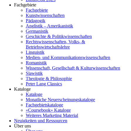
Fachgebiete
Fachgebiete
Kunstwissenschaften
Pädagogik
Anglistik – Amerikanistik
Germanistik
Geschichte & Politikwissenschaften
Rechtswissenschaften, Volks- &
Betriebswirtschaftslehre
Linguistik
Medien- und Kommunikationswissenschaften
Romanistik
Wissenschaft, Gesellschaft & Kulturwissenschaften
Slawistik
Theologie & Philosophie
Peter Lang Classics
Kataloge
Kataloge
Monatliche Neuerscheinungskataloge
Fachgebietskataloge
«Coursebook» Kataloge
Weiteres Marketing Material
Neuigkeiten und Ressourcen
Über uns