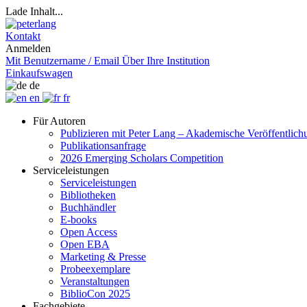
Lade Inhalt...
Kontakt
Anmelden
Mit Benutzername / Email
Über Ihre Institution
Einkaufswagen
de
en
fr
Für Autoren
Publizieren mit Peter Lang – Akademische Veröffentlic
Publikationsanfrage
2026 Emerging Scholars Competition
Serviceleistungen
Serviceleistungen
Bibliotheken
Buchhändler
E-books
Open Access
Open EBA
Marketing & Presse
Probeexemplare
Veranstaltungen
BiblioCon 2025
Fachgebiete