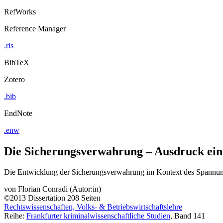
RefWorks
Reference Manager
.ris
BibTeX
Zotero
.bib
EndNote
.enw
Die Sicherungsverwahrung – Ausdruck ein
Die Entwicklung der Sicherungsverwahrung im Kontext des Spannungs
von
Florian Conradi (Autor:in)
©2013
Dissertation
208 Seiten
Rechtswissenschaften, Volks- & Betriebswirtschaftslehre
Reihe:
Frankfurter kriminalwissenschaftliche Studien
, Band 141