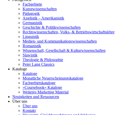
Fachgebiete
Kunstwissenschaften
Pädagogik
Anglistik – Amerikanistik
Germanistik
Geschichte & Politikwissenschaften
Rechtswissenschaften, Volks- & Betriebswirtschaftslehre
Linguistik
Medien- und Kommunikationswissenschaften
Romanistik
Wissenschaft, Gesellschaft & Kulturwissenschaften
Slawistik
Theologie & Philosophie
Peter Lang Classics
Kataloge
Kataloge
Monatliche Neuerscheinungskataloge
Fachgebietskataloge
«Coursebook» Kataloge
Weiteres Marketing Material
Neuigkeiten und Ressourcen
Über uns
Über uns
Kontakt